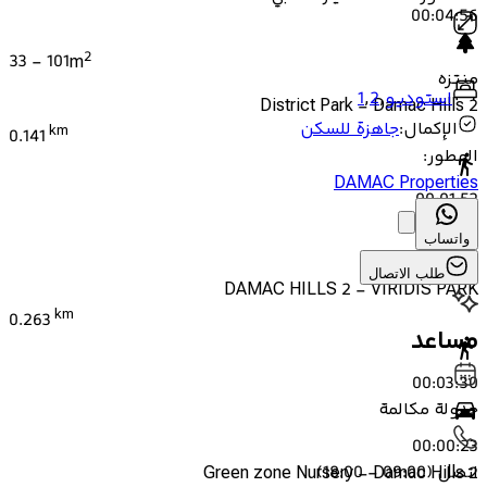
00:04:56
2
33
-
101
m
منتزه
استوديو
,
2
,
1
District Park - Damac Hills 2
الإكمال
:
جاهزة للسكن
km
0.141
المطور
:
DAMAC Properties
00:01:52
واتساب
00:00:12
طلب الاتصال
DAMAC HILLS 2 - VIRIDIS PARK
km
0.263
مساعد
00:03:30
جدولة مكالمة
00:00:23
اتصل
(
09:00 - 18:00
)
Green zone Nursery - Damac Hills 2