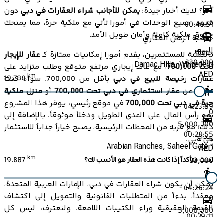
آخر؟ لديك أخبار جيدة:
يمكن للأجانب شراء العقارات في دبي
دون
قيود. جميع الوحدات في أمورا تأتي مع ملكية حرة، مما يمنحك
00:46:51
حقوق ملكية كاملة وأمان طويل الأمد.
حاسبة الرهن العقاري
السعر
حافلة
بالنسبة للمستثمرين، يقدم أمورا إمكانيات ممتازة كـ
عقار للإيجار
330,000
Damac Hills, Whitefield
تحت 700,000
، مع عائد إيجاري مرتفع متوقع وطلب متزايد على
AED
km
19.788
عقارات رخيصة للبيع في دبي
بأقل من 700,000. سواء كنت
تبحث عن
عقار استثماري في دبي تحت 700,000
أو
منزل ملكية
حرة في دبي تحت 700,000
في موقع رئيسي، يوفر هذا المشروع
04:23:59
0
نمو رأس المال على المدى الطويل ودخلاً موثوقاً. بالإضافة إلى
5,000,000
ذلك، مع قربه من المحطات الرئيسية، يصبح خياراً جذاباً للاستثمار
00:28:55
إيداع
في دبي.
Arabian Ranches, Saheel Gate 1
AED
km
19.887
لست متأكداً إذا كانت هذه العقار هو الأنسب لك؟
33,000
يمكن أن يكون شراء العقارات في دبي، الإمارات العربية المتحدة،
04:26:24
معقداً، بدءاً من المتطلبات القانونية والتمويل إلى اكتشاف
0
القيمة الحقيقية وراء الكتيبات اللامعة. ولنعترف، ليس كل
5,000,000
00:29:11