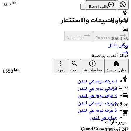
km
0.67
طلب الاتصال
أخبار المبيعات والاستثمار
00:09:00
00:00:59
Next slide
Previous slide
عرض الكل
صالة ألعاب رياضية
Friday night Camp Alqudra
km
منازل جديدة
معلومات عنا
بحث
المزيد
1.558
1 غرفة نوم في لندن
00:21:23
غرفتي نوم في لندن
3 غرف نوم في لندن
4 غرف نوم في لندن
00:02:20
5 غرف نوم في لندن
جناح في لندن
سوبر ماركت
247 Grand Supermarket