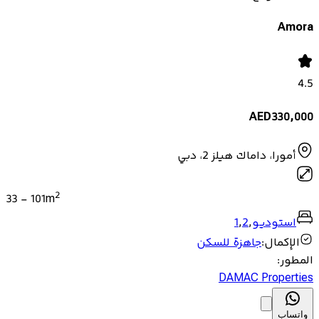
Amora
4.5
AED
330,000
أمورا، داماك هيلز 2، دبي
2
33
-
101
m
استوديو
,
2
,
1
الإكمال
:
جاهزة للسكن
المطور
:
DAMAC Properties
واتساب