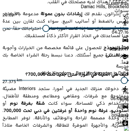
"مستشار" هناك لديه مصلحتك في القلب.
مدة السداد
Damac Hills, Brookfield
سنوات
في إنترالون، نقدم لك
إرشادات بدون عمولة
مدعومة بالبيانات،
km
20.03
20
وليس بالضغط أو أساليب البيع. سواء كنت تقارن بين عدة
منازل أو تتساءل عما إذا كانت أمورا تناسب احتياجاتك حقاً، نحن
04:27:16
هنا لمساعدتك في اتخاذ القرار الأكثر ذكاءً لمستقبلك.
1
املأ النموذج
للحصول على قائمة مخصصة من الخيارات وأجوبة
30
سنوات
00:29:17
صادقة على جميع أسئلتك. دعنا نبسط رحلة الشراء الخاصة بك
سعر الفائدة
معاً.
2
مدرسة
%
Kids Kingdom - Best Kindergarten in Duba...
كيف هي الحياة في أمورا، منزل جديد تحت 700,000؟
km
27.375
عند دخولك منزلك الجديد في أمورا، ستجد Interiors مضيئة
1
%
ومفتوحة مع شرفات، ومقاهي ومطاعم، ومنطقة للأطفال،
06:06:58
30
%
واستخدام ذكي للمساحة. سواء كانت
شقة بغرفة نوم
أو
AED
0
استوديو، غرفة نوم واحدة أو غرفتين في دبي تحت 700,000
،
شهريًا
00:40:12
كل وحدة مصممة للراحة والوظائف والأناقة. توفر المطابخ
المطور
العصرية، والأجهزة الموفرة للطاقة، والشرفات الخاصة ملاذاً