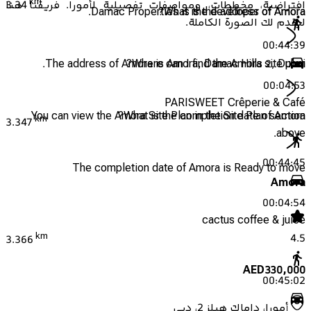
km
افتراضية، مخططات، ومواصفات تفصيلية لأمورا. فريقنا هنا
3.34
Damac Properties is the developer of Amora.
What is the address of Amora?
ليقدم لك الصورة الكاملة.
00:44:39
The address of Amora is Amora, Damac Hills 2, Dubai.
Where can I find the Amora site plan?
00:04:53
PARISWEET Crêperie & Café
You can view the Amora Site Plan in the Site Plan section
What is the completion date of Amora?
km
3.347
above.
00:44:45
The completion date of Amora is Ready to move
Amora
00:04:54
cactus coffee & juice
km
4.5
3.366
AED
330,000
00:45:02
أمورا، داماك هيلز 2، دبي