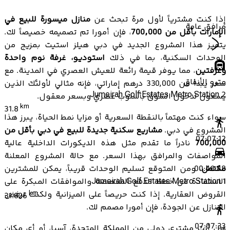
إذا كنت مشترياً لأول مرة تبحث عن
منازل ميسورة للبيع في
مرافق عامة
الإمارات بأقل من 700,000
، فإن أمورا تم تصميمه خصيصاً لك.
يتميز هذا المشروع الجديد في دبي هيلز استيت بمزيج من
الوحدات السكنية، بما في ذلك
استوديو، غرفة نوم واحدة
وغرفتين
، مما يوفر قيمة رائعة للعيش العصري في المدينة. مع
مترو الأنفاق
سعر يبدأ من 330,000 درهم إماراتي، فإنه مثالي لأولئك الذين
Jumeirah Golf Estates Metro Station 2
يسعون لدخول السوق بأسلوب عصري وبسعر معقول.
km
31.8
سواء كنت مهتماً بالنقطة السعرية أو مزايا نمط الحياة، يبرز هذا
المشروع في دبي.
مشاريع سكنية جديدة للبيع في دبي بأقل من
07:07:12
700,000
نادراً ما تقدم مثل هذه الديكورات الداخلية عالية
المواصفات والمرافق بهذا السعر. مع حالة المشروع المعلنة
مكتمل
، ومن المتوقع تسليم الوحدات قريباً، يمكن للمشترين
00:46:48
الاستفادة من خطط الدفع المخصصة والموافقات المبكرة على
Jumeirah Golf Estates Metro Station 1
القروض العقارية. إذا كنت حريصاً على الميزانية ولكنك ترفض
km
31.826
التنازل عن الجودة، فإن أمورا مصمم لك.
07:07:33
هل أنت مشتري دولي من المملكة المتحدة، آسيا، أو أي مكان