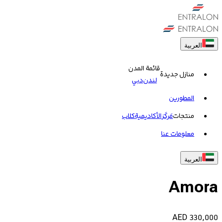
العربية
قائمة المدن
منازل جديدة
لندن
دبي
المطورين
منتجات
مَركَز
الأكاديمية
کلاب
معلومات عنا
العربية
Amora
AED
330,000