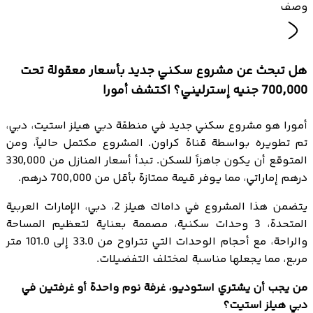
وصف
هل تبحث عن مشروع سكني جديد بأسعار معقولة تحت
700,000 جنيه إسترليني؟ اكتشف أمورا
أمورا هو مشروع سكني جديد في منطقة دبي هيلز استيت، دبي،
تم تطويره بواسطة قناة كراون. المشروع مكتمل حالياً، ومن
المتوقع أن يكون جاهزاً للسكن. تبدأ أسعار المنازل من 330,000
درهم إماراتي، مما يوفر قيمة ممتازة بأقل من 700,000 درهم.
يتضمن هذا المشروع في داماك هيلز 2، دبي، الإمارات العربية
المتحدة، 3 وحدات سكنية، مصممة بعناية لتعظيم المساحة
والراحة، مع أحجام الوحدات التي تتراوح من 33.0 إلى 101.0 متر
مربع، مما يجعلها مناسبة لمختلف التفضيلات.
من يجب أن يشتري استوديو، غرفة نوم واحدة أو غرفتين في
دبي هيلز استيت؟