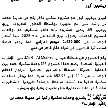
ريفييرا أزور
أزيزي ريفييرا أزور هو مشروع سكني فاخر يقع في مدينة محمد
بن راشد، دبي، تم تطويره بواسطة المطور المعروف أزيزي
ريفييرا 69. يتميز المشروع بأنه جاهز للتسليم، مع توقعات
لتسليم الوحدات بحلول الربع الرابع من عام 2025. تبدأ أسعار
الوحدات من
2,439,000 درهم إماراتي
، مما يوفر فرصة
استثنائية للراغبين في
شراء عقار فاخر في دبي
.
يقع المشروع في منطقة ميدان، MBR- Al Merkad، دبي، الإمارات
العربية المتحدة. يضم هذا المشروع 126 وحدة سكنية تجمع بين
العمارة الحديثة المذهلة والمرافق العالمية. تتراوح أحجام
الوحدات من 40.0 إلى 652.98 متر مربع، مما يوفر مساحات
سكنية فاخرة مع أسقف مرتفعة، وإضاءة طبيعية، وتشطيبات
مختارة من علامات تجارية مثل غاغيناو وفيلروي وبوش.
مرافق عامة
من يجب أن يشتري وحدات سكنية راقية في مدينة محمد بن
راشد، الإمارات؟