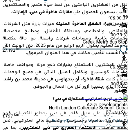
26.97
لكل من المشترين الباحثين عن نمط حياة متميز والمستثمرين
1
الذين يسعون للحصول على
عقارات فاخرة في دبي، الإمارات
.
30
سنوات
06:00:37
تتضمن هذه
الشقق الفاخرة الحديثة
ميزات بارزة مثل الشرفات،
سعر الفائدة
والمقاهي والمطاعم، ومنطقة للأطفال، ومطابخ مخصصة،
2
00:39:31
وحمامات رخامية، ومساحات شرفات واسعة. مع حالة مكتملة
%
Creek Metro Bus Stop
وموعد تسليم بحلول الربع الرابع من عام 2025، فإن الوقت الآن
km
27.192
هو الأنسب لتأمين مكانك في هذا العنوان المرموق.
1
%
يمكن للمشترين الاستمتاع بخيارات دفع مرنة، ومواقف خاصة،
06:03:39
30
%
وخدمات كونسيرج، وتكامل المنزل الذكي في جميع الوحدات.
AED
0
سواء كانت
شقة فاخرة، أو بنتهاوس في مدينة محمد بن راشد
،
شهريًا
00:39:51
يقدم أزيزي ريفييرا أزور كل من الجمال والجوهر.
المطور
تبحث عن توجيه استراتيجي لاستثمارك في دبي؟
مدرسة
Azizi Developments
North London Collegiate School, Dubai
ملكيات:
37
إن الحصول على منزل فاخر في دبي يتجاوز الكتيبات؛ فهو
km
1.797
يتطلب رؤية عالمية، وخصوصية، وتخطيط مالي استراتيجي. نحن
Property Details
Amenities
Prices
نفهم تفاصيل
الاستثمار العقاري في دبي للمغتربين
، بما في