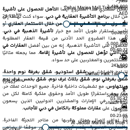
قطار
2,439,000
Dubai Marina Mall Tram Station
يمكن لمشتري هذا المشروع أيضًا
التأهل للحصول على تأشيرة
AED
km
26.913
من خلال
برنامج التأشيرة العقارية في دبي
. سواء كنت تهدف إلى
الحصول على الإقامة في الإمارات من خلال الاستثمار العقاري
أو
تأمين استقرار طويل الأمد مع خيار
تأشيرة الذهبية في دبي
،
06:10:01
0
يلبي هذا المشروع الحد الأدنى من قيمة العقار المطلوبة
5,000,000
للحصول على التأشيرة الذهبية. إنه من بين أفضل
العقارات في
00:40:32
إيداع
دبي التي تؤهل للحصول على تأشيرة إقامة
، مما يجعله مثاليًا
AED
للمستثمرين والمغتربين على حد سواء.
243,900
حافلة
تتراوح الخيارات من
شقق استوديو، شقق بغرفة نوم واحدة،
Damac Park Tower 2
شقق بغرفتي نوم، شقق بثلاث غرف نوم، شقق بخمس غرف نوم
km
15.463
وبنتهاوس
، مع تشطيبات داخلية فاخرة. جميع الوحدات تملك حر،
0
مما يوفر استقرارًا طويل الأمد وحقوق ملكية كاملة لكل من
5,000,000
03:30:47
المقيمين في الإمارات والمشترين الدوليين الذين يسعون
مدة السداد
للحصول على
عقارات مملوكة بالكامل في دبي للأجانب
.
سنوات
00:23:05
20
مع توافر اتصال ممتاز، وقربها من متاجر التجزئة الفاخرة،
Al Jaddaf Marine Bus Stop 1
والمدارس النخبوية، يقدم أزيزي ريفييرا أزور موقعًا لا يضاهى
km