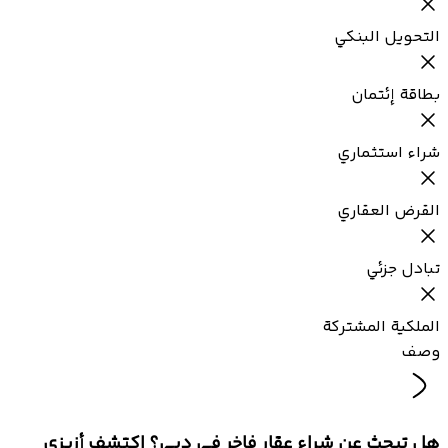
التحويل البنكي
بطاقة إئتمان
شراء استثماري
القرض العقاري
تبادل جزئي
الملكية المشتركة
وصف
هل تبحث عن شراء عقار فاخر في دبي؟ اكتشف أزيزي