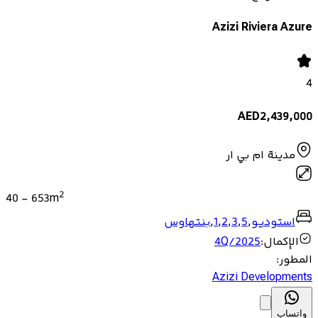
Azizi Riviera Azure
4
AED
2,439,000
مدينة ام بي ار
2
40
-
653
m
استوديو
,
5
,
3
,
2
,
1
,
بنتهاوس
الإكمال
:
4Q/2025
المطور
:
Azizi Developments
واتساب