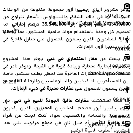
يوفر مشروع أزيزي ريفييرا أزور مجموعة متنوعة من الوحدات
مترو الأنفاق
السكنية، بما في ذلك الشقق والبنتهاوس، بأسعار تتراوح من
Burj Khalifa\/ Dubai Mall Metro Station
2,439,000 درهم إماراتي
إلى
35,546,000 درهم إماراتي
. تم
km
تصميم كل وحدة باستخدام مواد عالمية المستوى، مما يجعلها
14.04
مثالية للمشترين الذين يسعون للحصول على منازل فاخرة في
أزيزي ريفييرا أزور، الإمارات.
03:11:16
لمن يبحث عن
عقار استثماري في دبي
، يوفر هذا المشروع
إمكانيات إيجارية ممتازة، وزيادة قوية في القيمة، وتوفر نادر في
00:20:57
منطقة معروفة. العقارات الفاخرة هنا تحظى بطلب مستمر، خاصة
Creek Metro Station
بين المستأجرين التنفيذيين والدبلوماسيين والرحالة العالميين
km
27.238
الذين يسعون للحصول على
عقارات مميزة في دبي، الإمارات
.
06:04:16
إذا كنت تستكشف
عقارات عالية الجودة للبيع في دبي
، فإن
أزيزي ريفييرا أزور مصمم للمشترين
المميزين
الذين يقدرون
الخصوصية والفخامة والتصميم. سواء كنت تبحث عن
شراء
00:39:55
شقة فاخرة للتأجير
أو منزل ثانٍ في موقع مرغوب، يلبي هذا
حاسبة الرهن العقاري
المشروع أسلوب الحياة الرفيع.
السعر