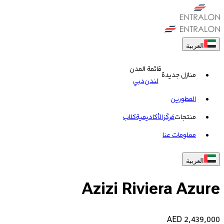
العربية
قائمة المدن
منازل جديدة
لندن
دبي
المطورين
منتجات
مَركَز
الأكاديمية
کلاب
معلومات عنا
العربية
Azizi Riviera Azure
AED
2,439,000