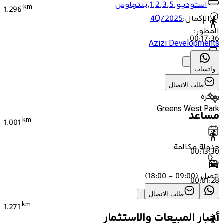
استوديو
,
5
,
3
,
2
,
1
,
بنتهاوس
km
1.296
الإكمال
:
4Q/2025
المطور
:
00:17:36
Azizi Developments
00:01:55
واتساب
طلب الاتصال
منتزه
Greens West Park
مساعد
km
1.001
جدولة مكالمة
00:13:30
اتصل
(
09:00 - 18:00
)
00:01:28
Greens East Park
طلب الاتصال
km
1.271
أخبار المبيعات والاستثمار