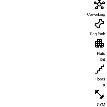
Coworking
Dog Park
Flats
126
Floors
9
GYM