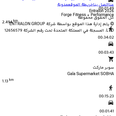
عنا
اتصل بنا
خريطة الموقع
مدونة
00:01:49
Entralon
2026
Forge Fitness + Performance
كل الحقوق محفوظة
km
2.494
©
يتم إدارة هذا الموقع بواسطة شركة ENTRALON GROUP
LTD، المسجلة في المملكة المتحدة تحت رقم الشركة 12656579
00:34:02
00:03:43
سوبر ماركت
Gala Supermarket SOBHA
km
1.13
00:15:23
00:01:41