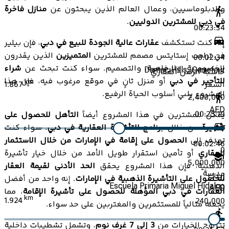
والدبلوماسيين، وعمال العالم الذين يبحثون عن
منازل فاخرة
في دبي للمشترين الدوليين
.
00:23:34
إذا كنت تستكشف
عقارات عالية الجودة للبيع في دبي
، فإن بيلير
في ترامب إستايتس مصمم للمشترين
المتميزين
الذين يقدرون
00:02:34
الخصوصية، والرفاهية، والتصميم. سواء كنت تبحث عن
شراء
Damac Hills, Carrefour
حاسبة الرهن العقاري
للتأجير في دبي
أو منزل ثانٍ في موقع مرغوب فيه، فإن هذا
km
1.867
السعر
المشروع يلبي أسلوب الحياة الرفيع.
2,400,000
AED
00:25:19
يمكن للمشترين في هذا المشروع أيضاً
التأهل للحصول على
تأشيرة
من خلال
برنامج التأشيرة العقارية في دبي
. سواء كنت
تهدف إلى
الحصول على إقامة في الإمارات من خلال الاستثمار
00:02:46
0
العقاري
أو تأمين استقرار طويل الأمد من خلال خيار تأشيرة
5,000,000
الذهبية، فإن هذا المشروع يحقق
الحد الأدنى لقيمة العقار
مدرسة
إيداع
للحصول على التأشيرة الذهبية في الإمارات
. إنه واحد من أفضل
Escuela Primaria Miguel Hidalgo
AED
العقارات في دبي المؤهلة للحصول على تأشيرة الإقامة
، مما
km
1.924
240,000
يجعله مثالياً للمستثمرين والمغتربين على حد سواء.
تتراوح الخيارات من
3 إلى 7 غرف نوم
، وتشمل تشطيبات داخلية