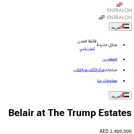
العربية
قائمة المدن
منازل جديدة
لندن
دبي
المطورين
منتجات
مَركَز
الأكاديمية
کلاب
معلومات عنا
العربية
Belair at The Trump Estates
AED
2,400,000