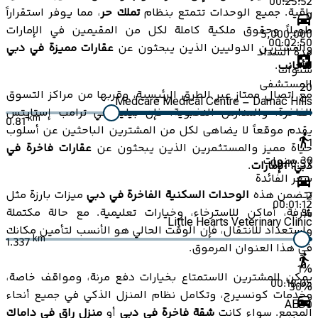
00:25:52
راقية. جميع الوحدات تتمتع بنظام
تملك حر
، مما يوفر استقراراً
0
طويلاً وحقوق ملكية كاملة لكل من المقيمين في الإمارات
5,000,000
00:02:50
والمشترين الدوليين الذين يبحثون عن
عقارات مميزة في دبي
مدة السداد
للأجانب
.
سنوات
المستشفى
20
مع اتصال ممتاز عبر الطرق الرئيسية، وقربها من مراكز التسوق
Medcare Medical Centre – Damac Hills
الفاخرة، والمدارس النخبوية، فإن بيلير في ترامب إستايتس
km
0.81
يقدم موقعاً لا يضاهى لكل من المشترين الباحثين عن أسلوب
1
حياة مميز والمستثمرين الذين يبحثون عن
عقارات فاخرة في
30
سنوات
00:10:57
دبي، الإمارات
.
سعر الفائدة
تتضمن هذه
الوحدات السكنية الفاخرة في دبي
ميزات بارزة مثل
2
00:01:12
شرفة، أماكن للاسترخاء، وخيارات تعليمية. مع حالة مكتملة
%
Little Hearts Veterinary Clinic
واستعداد للانتقال، فإن الوقت الحالي هو الأنسب لتأمين مكانك
km
1.337
في هذا العنوان المرموق.
1
%
يمكن للمشترين الاستمتاع بخيارات دفع مرنة، ومواقف خاصة،
00:18:05
30
%
وخدمات كونسيرج، وتكامل نظام المنزل الذكي في جميع أنحاء
AED
0
المجمع. سواء كانت
شقة فاخرة في دبي
أو
منزل راقٍ في داماك