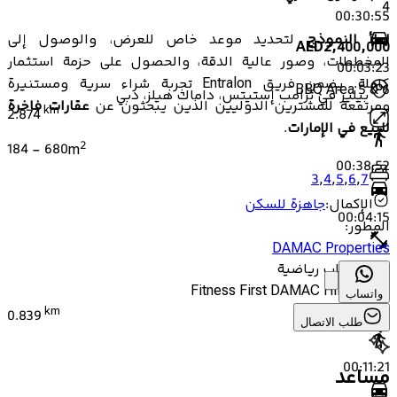
4
00:30:55
املأ النموذج
لتحديد موعد خاص للعرض، والوصول إلى
AED
2,400,000
المخططات، وصور عالية الدقة، والحصول على حزمة استثمار
00:03:23
كاملة. يضمن فريق Entralon تجربة شراء سرية ومستنيرة
BBQ Area 5 & 6
بيلير في ترامب إستيتس، داماك هيلز، دبي
ومرتفعة للمشترين الدوليين الذين يبحثون عن
عقارات فاخرة
km
2.874
للبيع في الإمارات
.
2
184
-
680
m
00:38:52
3
,
4
,
5
,
6
,
7
الإكمال
:
جاهزة للسكن
00:04:15
المطور
:
DAMAC Properties
صالة ألعاب رياضية
Fitness First DAMAC Hills Dubai
واتساب
km
0.839
طلب الاتصال
00:11:21
مساعد