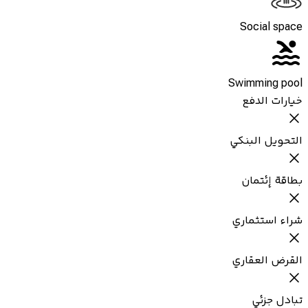
Social space
Swimming pool
خيارات الدفع
التحويل البنكي
بطاقة إئتمان
شراء استثماري
القرض العقاري
تبادل جزئي