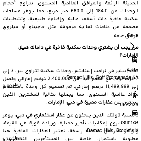
الحديثة الرائعة والمرافق العالمية المستوى. تتراوح أحجام
الوحدات من 184.0 إلى 680.0 متر مربع، مما يوفر مساحات
سكنية فاخرة ذات أسقف عالية، وإضاءة طبيعية، وتشطيبات
مصممة من علامات تجارية مرموقة مثل جاجيناو أو فيلروي
وبوش.
مرافق عامة
من يجب أن يشتري وحدات سكنية فاخرة في داماك هيلز،
الإمارات؟
حافلة
يقدم بيلير في ترامب إستايتس وحدات سكنية تتراوح بين 3 إلى
Damac Hills, Golf Promenade 5A
7 غرف نوم، مع أسعار تبدأ من 2,400,000 درهم إماراتي وتصل
km
إلى 11,499,999 درهم إماراتي. تم تصميم كل وحدة باستخدام
0.921
مواد عالمية المستوى، مما يجعلها مثالية للمشترين الذين
يبحثون عن
عقارات مميزة في دبي، الإمارات
.
00:12:25
بالنسبة لأولئك الذين يبحثون عن
عقار استثماري في دبي
، يوفر
هذا المشروع إمكانيات تأجير ممتازة، وزيادة قوية في القيمة،
00:01:21
وتوافر نادر في منطقة راسخة. تعتبر العقارات الفاخرة هنا
Damac Hills, Brookfield
مطلوبة باستمرار، خاصة بين المستأجرين التنفيذيين،
km
1.755