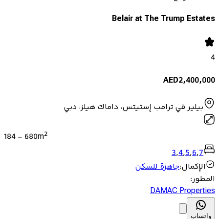
Belair at The Trump Estates
4
AED
2,400,000
بيلير في ترامب إستيتس، داماك هيلز، دبي
2
184
-
680
m
3
,
4
,
5
,
6
,
7
الإكمال
:
جاهزة للسكن
المطور
:
DAMAC Properties
واتساب