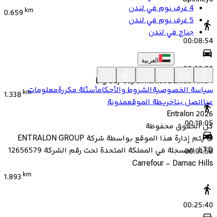
4 غرف نوم في لندن
km
0.659
5 غرف نوم في لندن
جناح في لندن
00:08:54
العربية
00:00:58
Big Buy Supermarket Damac Hills 1
سياسة الخصوصية
الشروط والأحكام
أسئلة مكررة
معلومات
km
1.338
عنا
اتصل بنا
خريطة الموقع
مدونة
Entralon
2026
00:18:05
كل الحقوق محفوظة
©
يتم إدارة هذا الموقع بواسطة شركة ENTRALON GROUP
LTD، المسجلة في المملكة المتحدة تحت رقم الشركة 12656579
00:01:58
Carrefour - Damac Hills
km
1.893
00:25:40