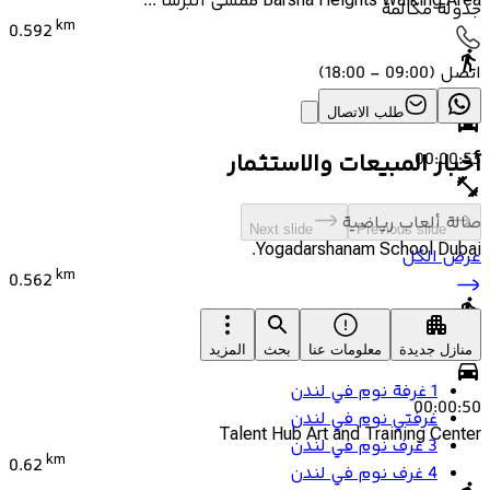
Barsha Heights Walking Area ممشى البرشا ...
جدولة مكالمة
km
0.592
اتصل
(
09:00 - 18:00
)
00:08:10
طلب الاتصال
00:00:53
أخبار المبيعات والاستثمار
صالة ألعاب رياضية
Next slide
Previous slide
Yogadarshanam School Dubai.
عرض الكل
km
0.562
00:07:44
منازل جديدة
معلومات عنا
بحث
المزيد
1 غرفة نوم في لندن
00:00:50
غرفتي نوم في لندن
Talent Hub Art and Training Center
3 غرف نوم في لندن
km
0.62
4 غرف نوم في لندن