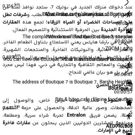
km
0.156
عند دخولك منزلك الجديد في بوتيك 7، ستجد نوافذ تمتد من
Aber Group is the developer of Boutique 7.
What is the completion date of Boutique 7?
الأرض إلى السقف، وتفاصيل مصممة حسب الطلب، و
شرفات تطل
على المساحات الخضراء أو المياه الزرقاء
! تجمع هذه
العقارات
00:02:11
الفاخرة الجديدة
بين الحرفية الاستثنائية والتصميم الفعال.
The completion date of Boutique 7 is Ready to move
Where can I find the Boutique 7 site plan?
00:00:14
العيش في بارشا هايتس يعني الاستمتاع بتناول الطعام الفاخر،
ZOOM | 4010
والممرات المائية، والبوتيكات الفاخرة، والمنتجعات الشهيرة،
km
وكل ذلك على بُعد لحظات. مع الوصول السريع إلى مدينة دبي
0.639
You can view the Boutique 7 Site Plan in the Site Plan section
What is the address of Boutique 7?
للإنترنت والمعالم الثقافية والتجارية في دبي، فهذا ليس مجرد
above.
منزل، بل هو بيان عالمي للنجاح.
00:08:47
The address of Boutique 7 is Boutique 7, Barsha Heights,
اطلب الوصول الحصري
Boutique 7
Dubai.
00:00:57
Bits & bites cafe (filipino food outlet)
املأ النموذج
لتحديد موعد عرض خاص، والوصول إلى
km
المخططات، وصور عالية الدقة، والحصول على حزمة استثمار
0.641
5
كاملة. يضمن فريق
Entralon
تجربة شراء سرية، ومطلعة،
ومرتفعة للمشترين الدوليين الذين يبحثون عن
عقارات فاخرة
00:09:16
AED
710,000
للبيع في الإمارات
.