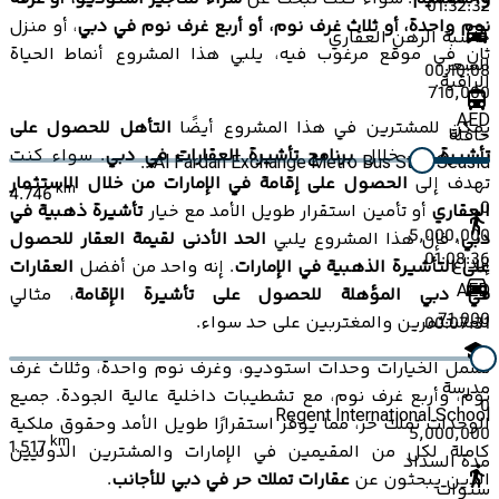
01:32:32
نوم واحدة، أو ثلاث غرف نوم، أو أربع غرف نوم في دبي
، أو منزل
حاسبة الرهن العقاري
ثانٍ في موقع مرغوب فيه، يلبي هذا المشروع أنماط الحياة
السعر
00:10:08
الراقية.
710,000
AED
يمكن للمشترين في هذا المشروع أيضًا
التأهل للحصول على
حافلة
تأشيرة
من خلال
برنامج تأشيرة العقارات في دبي
. سواء كنت
Al Fardan Exchange Metro Bus Stop Seasid...
تهدف إلى
الحصول على إقامة في الإمارات من خلال الاستثمار
km
4.746
0
العقاري
أو تأمين استقرار طويل الأمد مع خيار
تأشيرة ذهبية في
5,000,000
دبي
، فإن هذا المشروع يلبي
الحد الأدنى لقيمة العقار للحصول
01:08:36
إيداع
على التأشيرة الذهبية في الإمارات
. إنه واحد من أفضل
العقارات
AED
في دبي المؤهلة للحصول على تأشيرة الإقامة
، مثالي
71,000
للمستثمرين والمغتربين على حد سواء.
00:07:31
تشمل الخيارات وحدات استوديو، وغرف نوم واحدة، وثلاث غرف
مدرسة
نوم، وأربع غرف نوم، مع تشطيبات داخلية عالية الجودة. جميع
0
Regent International School
الوحدات تملك حر، مما يوفر استقرارًا طويل الأمد وحقوق ملكية
5,000,000
km
1.517
كاملة لكل من المقيمين في الإمارات والمشترين الدوليين
مدة السداد
الذين يبحثون عن
عقارات تملك حر في دبي للأجانب
.
سنوات