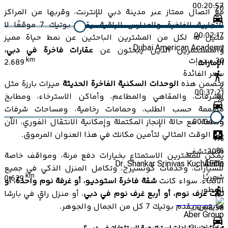
00:20:57
20
مع اتصال ممتاز عبر مدينة دبي للإنترنت، وقربها من المراكز
التجارية الفاخرة، والمدارس الراقية، يقدم بوتيك 7 موقعًا لا
00:02:17
مثيل له لكل من المشترين الباحثين عن نمط حياة مميز
1
Dubai American Academy
والمستثمرين الذين يبحثون عن
عقارات فاخرة في دبي،
30
سنوات
km
2.689
الإمارات
.
سعر الفائدة
تتضمن هذه
الوحدات السكنية الفاخرة الحديثة
ميزات بارزة مثل
2
00:37:21
الشرفات، والمقاهي والمطاعم، وأماكن الاسترخاء، ومطابخ
%
مصممة حسب الطلب، وحمامات رخامية، ومساحات شرفات
00:04:05
واسعة. مع حالة الإنجاز المكتملة وإمكانية الانتقال الفوري، الآن
هو الوقت المثالي لتأمين مكانك في هذا العنوان المرموق.
1
%
المستشفى
30
%
يمكن للمشترين الاستمتاع بخيارات دفع مرنة، ومواقف خاصة
Dr. Shankar Srinivas Kuchibatla
AED
0
للسيارات، وخدمات كونسيرج، وتكامل المنزل الذكي في جميع
km
شهريًا
0.629
الأنحاء. سواء كانت
شقة فاخرة استوديو، أو غرفة نوم واحدة، أو
المطور
ثلاث غرف نوم، أو أربع غرف نوم في دبي
، أو منزل راقٍ في بارشا
هايتس، يقدم بوتيك 7 كل من الجمال والجوهر.
00:08:38
Aber Group