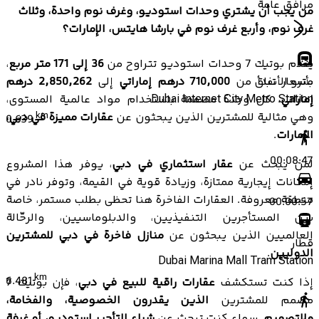
مرافق عامة
من يجب أن يشتري وحدات استوديو، وغرف نوم واحدة، وثلاث
غرف نوم، وأربع غرف نوم في بارشا هايتس، الإمارات؟
يقدم بوتيك 7 وحدات استوديو تتراوح من
36 إلى 171 متر مربع
،
مترو الأنفاق
بأسعار تبدأ من
710,000 درهم إماراتي
إلى
2,850,262 درهم
إماراتي
Dubai Internet City Metro Station
. كل وحدة مصممة باستخدام مواد عالمية المستوى،
وهي مثالية للمشترين الذين يبحثون عن
km
عقارات مميزة في دبي،
0.639
الإمارات
.
00:08:47
لمن يبحث عن
عقار استثماري في دبي
، يوفر هذا المشروع
إمكانات إيجارية ممتازة، وزيادة قوية في القيمة، وتوفر نادر في
منطقة معروفة. العقارات الفاخرة هنا تحظى بطلب مستمر، خاصة
00:00:57
بين المستأجرين التنفيذيين، والدبلوماسيين، والرحّالة
العالميين الذين يبحثون عن
منازل فاخرة في دبي للمشترين
قطار
الدوليين
.
Dubai Marina Mall Tram Station
km
6.481
إذا كنت تستكشف
عقارات راقية للبيع في دبي
، فإن بوتيك 7
مصمم للمشترين
الذين يقدرون الخصوصية، والفخامة،
والتصميم
. سواء كنت تبحث عن
شراء للتأجير استوديو، أو غرفة