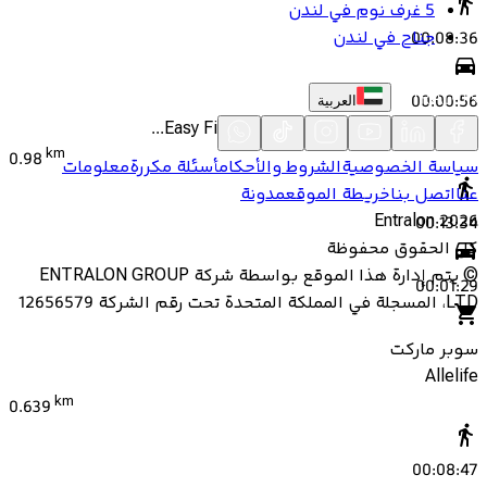
5 غرف نوم في لندن
جناح في لندن
00:08:36
00:00:56
العربية
Easy Fit EMS Training Barsha Heights (Te...
km
0.98
سياسة الخصوصية
الشروط والأحكام
أسئلة مكررة
معلومات
عنا
اتصل بنا
خريطة الموقع
مدونة
Entralon
2026
00:13:34
كل الحقوق محفوظة
©
يتم إدارة هذا الموقع بواسطة شركة ENTRALON GROUP
00:01:29
LTD، المسجلة في المملكة المتحدة تحت رقم الشركة 12656579
سوبر ماركت
Allelife
km
0.639
00:08:47