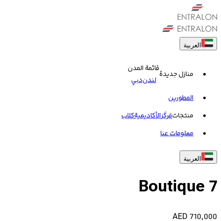
العربية
قائمة المدن
منازل جديدة
لندن
دبي
المطورين
منتجات
مَركَز
الأكاديمية
کلاب
معلومات عنا
العربية
Boutique 7
AED
710,000