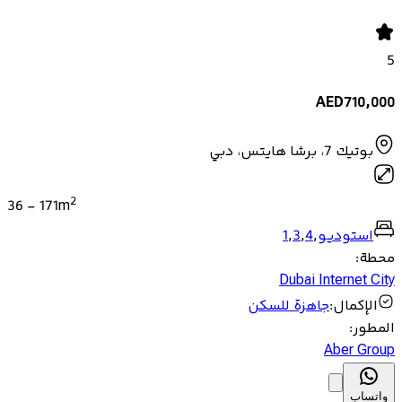
5
AED
710,000
بوتيك 7، برشا هايتس، دبي
2
36
-
171
m
استوديو
,
4
,
3
,
1
محطة
:
Dubai Internet City
الإكمال
:
جاهزة للسكن
المطور
:
Aber Group
واتساب