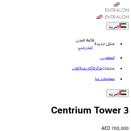
العربية
قائمة المدن
منازل جديدة
لندن
دبي
المطورين
منتجات
مَركَز
الأكاديمية
کلاب
معلومات عنا
العربية
Centrium Tower 3
AED
700,000