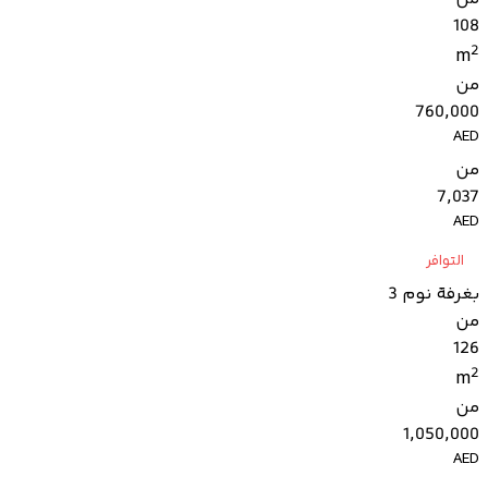
108
2
m
من
760,000
AED
من
7,037
AED
التوافر
بغرفة نوم 3
من
126
2
m
من
1,050,000
AED