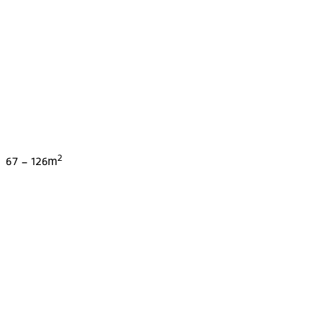
2
67
-
126
m