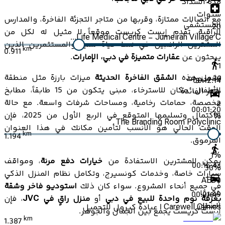
مدة السداد
سنوات
مع اتصالات ممتازة، وقربها من متاجر التجزئة الفاخرة، والمدارس
المستشفى
20
الراقية، تقدم إيست كريست موقعاً لا مثيل له لكل من
Life Medical Centre - Jumeirah Village C...
المشترين الراغبين في نمط حياة مميز والمستثمرين الذين
km
0.911
يبحثون عن
عقارات متميزة في دبي، الإمارات
.
1
تشمل هذه
الشقق الفاخرة الحديثة
ميزات بارزة مثل منطقة
30
سنوات
00:12:14
للأطفال، مكان للاسترخاء، مبنى يتكون من 15 طابقاً، مطابخ
سعر الفائدة
مخصصة، حمامات رخامية، ومساحات شرفات واسعة. مع حالة
2
00:01:20
الاكتمال وتسليمها المتوقع في الربع الأول من 2025، فإن
%
The Branding Room Polyclinic
الوقت الحالي هو الأنسب لتأمين مكانك في هذا العنوان
km
1.194
المرموق.
1
%
يمكن للمشترين الاستفادة من
خيارات دفع مرنة
، ومواقف
00:16:43
30
%
سيارات خاصة، وخدمات كونسيرج، وتكامل نظام المنزل الذكي
AED
0
في جميع أنحاء المشروع. سواء كان ذلك
استوديو فاخر وشقة
شهريًا
00:01:49
بغرفة نوم واحدة للبيع في دبي
أو
منزل راقٍ في JVC
، فإن
المطور
Carewell Clinics | عيادة كيرول للتجميل
إيست كريست يجمع بين الجمال والجوهر.
km
1.387