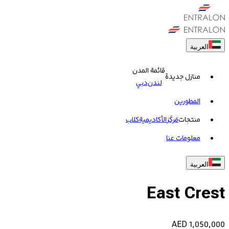
العربية
قائمة المدن
منازل جديدة
لندن
دبي
المطورين
منتجات
مَركَز
الأكاديمية
کلاب
معلومات عنا
العربية
East Crest
AED
1,050,000