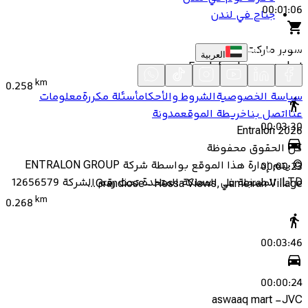
00:01:06
جناح في لندن
سوبر ماركت
العربية
Fresh food supermarket
km
0.258
سياسة الخصوصية
الشروط والأحكام
أسئلة مكررة
معلومات
عنا
اتصل بنا
خريطة الموقع
مدونة
00:03:30
Entralon
2026
كل الحقوق محفوظة
©
يتم إدارة هذا الموقع بواسطة شركة ENTRALON GROUP
00:00:23
LTD، المسجلة في المملكة المتحدة تحت رقم الشركة 12656579
Grandiose- Hessa Views, Jumeirah Village...
km
0.268
00:03:46
00:00:24
aswaaq mart -JVC