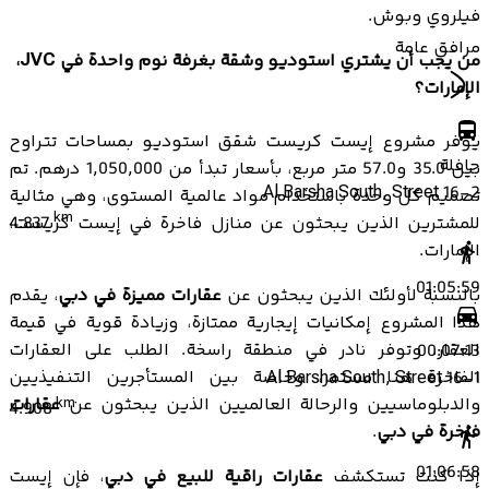
فيلروي وبوش.
مرافق عامة
من يجب أن يشتري استوديو وشقة بغرفة نوم واحدة في JVC،
الإمارات؟
يوفر مشروع إيست كريست شقق استوديو بمساحات تتراوح
حافلة
بين 35.0 و57.0 متر مربع، بأسعار تبدأ من 1,050,000 درهم. تم
Al Barsha South, Street 16-2
تصميم كل وحدة باستخدام مواد عالمية المستوى، وهي مثالية
km
للمشترين الذين يبحثون عن منازل فاخرة في إيست كريست،
4.837
الإمارات.
01:05:59
بالنسبة لأولئك الذين يبحثون عن
عقارات مميزة في دبي
، يقدم
هذا المشروع إمكانيات إيجارية ممتازة، وزيادة قوية في قيمة
العقار، وتوفر نادر في منطقة راسخة. الطلب على العقارات
00:07:13
الفاخرة هنا مستمر، وخاصة بين المستأجرين التنفيذيين
Al Barsha South, Street 16-1
والدبلوماسيين والرحالة العالميين الذين يبحثون عن
عقارات
km
4.908
فاخرة في دبي
.
01:06:58
إذا كنت تستكشف
عقارات راقية للبيع في دبي
، فإن إيست