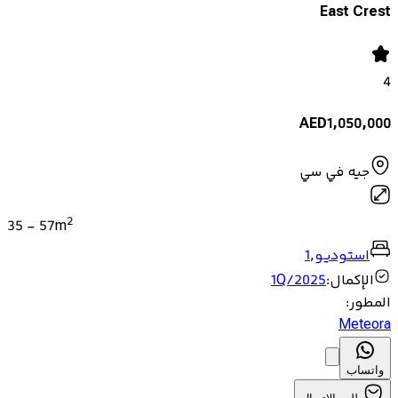
East Crest
4
AED
1,050,000
جيه في سي
2
35
-
57
m
استوديو
,
1
الإكمال
:
1Q/2025
المطور
:
Meteora
واتساب