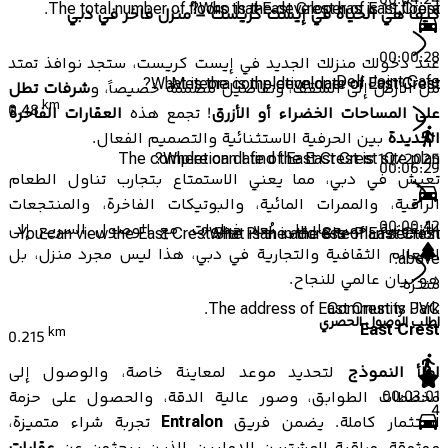
00:04:24
The total number of floors that East Crest has is 15 floors.
Who is the developer of East Crest?
كيف هي الحياة في إيست كريست – منزل فاخر في دبي
00:00:28
عند دخولك منزلك الجديد في إيست كريست، ستجد نوافذ تمتد
Deli Joint Cafe
What is the completion date of East Crest?
Meteora is the developer of East Crest.
من الأرض إلى السقف، وتفاصيل مصممة خصيصاً، و
شرفات تطل
km
0.48
على المساحات الخضراء أو الأزرق
! تجمع هذه
العقارات الفاخرة
الجديدة
بين الحرفية الاستثنائية والتصميم الفعال.
The completion date of East Crest is 1Q/2025
Where can I find the East Crest site plan?
00:06:29
تعيش في دبي، مما يعني الاستمتاع بتجارب تناول الطعام
الراقية، والممرات المائية، والبوتيكات الفاخرة، والمنتجعات
00:00:42
الأيقونية، جميعها على بُعد خطوات. مع الوصول السريع إلى
You can view the East Crest Site Plan in the Site Plan section
What is the address of East Crest?
المعالم الثقافية والتجارية في دبي، هذا ليس مجرد منزل، بل
above.
هو بيان عالمي للنجاح.
منتزه
The address of East Crest is JVC.
Community Park
اطلب الوصول الحصري
East Crest
km
0.215
املأ النموذج
لتحديد موعد لمعاينة خاصة، والوصول إلى
00:03:01
مخططات الطوابق، وصور عالية الدقة، والحصول على حزمة
4
استثمار كاملة. يضمن فريق
Entralon
تجربة شراء متميزة،