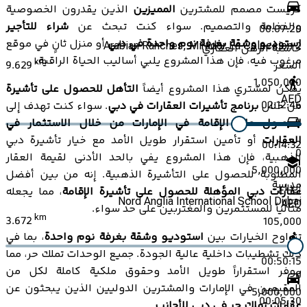
كريست مصمم للمشترين
المميزين
الذين يقدرون الخصوصية
والفخامة والتصميم. سواء كنت تبحث عن
شراء للتأجير
00:07:20
استوديو وشقة بغرفة نوم واحدة في دبي
أو منزل ثانٍ في موقع
Arabian Ranches, Mirador La Coleccion 2
حاسبة الرهن العقاري
مرغوب فيه، فإن هذا المشروع يلبي أساليب الحياة الراقية.
km
9.629
السعر
1,050,000
يمكن لمشتري هذا المشروع أيضاً
التأهل للحصول على تأشيرة
AED
02:12:46
من خلال
برنامج تأشيرات العقارات في دبي
. سواء كنت تهدف إلى
الحصول على الإقامة في الإمارات من خلال الاستثمار في
العقارات
أو تأمين استقرار طويل الأمد مع خيار تأشيرة دبي
00:14:32
0
الذهبية، فإن هذا المشروع يفي بالحد الأدنى لقيمة العقار
5,000,000
المطلوبة للحصول على التأشيرة الذهبية. إنه من بين أفضل
مدرسة
إيداع
عقارات دبي المؤهلة للحصول على تأشيرة الإقامة
، مما يجعله
Nord Anglia International School Dubai
AED
مثالياً للمستثمرين والمغتربين على حد سواء.
km
3.672
105,000
تتراوح الخيارات بين
استوديو وشقة بغرفة نوم واحدة
، بما في
ذلك تشطيبات داخلية عالية الجودة. جميع الوحدات تملك حر، مما
00:50:15
يوفر استقراراً طويل الأمد وحقوق ملكية كاملة لكل من
0
المقيمين في الإمارات والمشترين الدوليين الذين يبحثون عن
5,000,000
00:05:30
عقارات تملك حر في دبي للأجانب
.