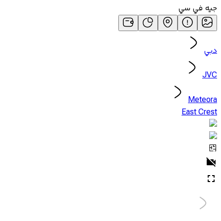
جيه في سي
دبي
JVC
Meteora
East Crest