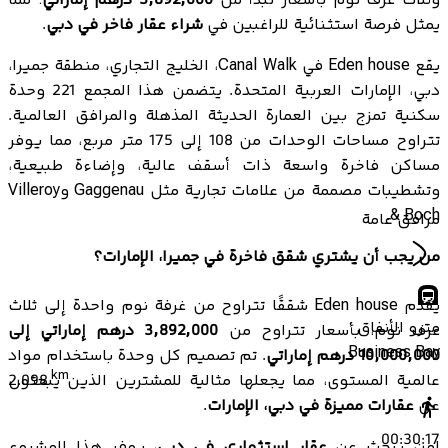
وثلاث غرف نوم بأسعار تبدأ من
3,892,000 درهم إماراتي
؛ مما
يمثل فرصة استثنائية للراغبين في
شراء عقار فاخر في دبي
.
يقع Eden house في Canal Walk، الخليج التجاري، منطقة جميرا،
دبي، الإمارات العربية المتحدة. يتضمن هذا المجمع 221 وحدة
سكنية تمزج بين العمارة الحديثة المذهلة والمرافق العالمية.
تتراوح مساحات الوحدات من 108 إلى 175 متر مربع، مما يوفر
مساكن فاخرة واسعة ذات أسقف عالية، وإضاءة طبيعية،
وتشطيبات مصممة من علامات تجارية مثل Gaggenau وVilleroy
& Boch.
مرافق عامة
من يجب أن يشتري شقق فاخرة في جميرا، الإمارات؟
يقدم Eden house شققًا تتراوح من غرفة نوم واحدة إلى ثلاث
مترو الأنفاق
غرف نوم، بأسعار تتراوح من
3,892,000 درهم إماراتي إلى
Business Bay
10,000,000 درهم إماراتي
. تم تصميم كل وحدة باستخدام مواد
km
عالمية المستوى، مما يجعلها مثالية للمشترين الذين يبحثون
2.098
عن
عقارات مميزة في دبي، الإمارات
.
00:30:17
لمن يبحث عن
عقار استثماري في دبي
، يوفر هذا المشروع