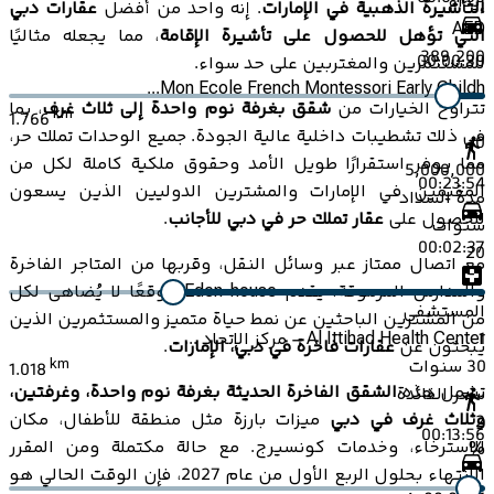
إيداع
التأشيرة الذهبية في الإمارات
. إنه واحد من أفضل
عقارات دبي
AED
التي تؤهل للحصول على تأشيرة الإقامة
، مما يجعله مثاليًا
389,200
00:00:30
للمستثمرين والمغتربين على حد سواء.
Mon Ecole French Montessori Early Childh...
تتراوح الخيارات من
شقق بغرفة نوم واحدة إلى ثلاث غرف
، بما
km
1.766
في ذلك تشطيبات داخلية عالية الجودة. جميع الوحدات تملك حر،
0
مما يوفر استقرارًا طويل الأمد وحقوق ملكية كاملة لكل من
5,000,000
00:23:54
المقيمين في الإمارات والمشترين الدوليين الذين يسعون
مدة السداد
للحصول على
عقار تملك حر في دبي للأجانب
.
سنوات
00:02:37
20
مع اتصال ممتاز عبر وسائل النقل، وقربها من المتاجر الفاخرة
والمدارس المرموقة، يقدم Eden house موقعًا لا يُضاهى لكل
المستشفى
من المشترين الباحثين عن نمط حياة متميز والمستثمرين الذين
1
Al Ittihad Health Center - مركز الإتحاد ...
يبحثون عن
عقارات فاخرة في دبي، الإمارات
.
30
سنوات
km
1.018
تشمل هذه
الشقق الفاخرة الحديثة بغرفة نوم واحدة، وغرفتين،
سعر الفائدة
وثلاث غرف في دبي
ميزات بارزة مثل منطقة للأطفال، مكان
2
00:13:56
للاسترخاء، وخدمات كونسيرج. مع حالة مكتملة ومن المقرر
%
الانتهاء بحلول الربع الأول من عام 2027، فإن الوقت الحالي هو