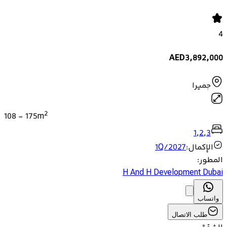
4
AED
3,892,000
جميرا
2
108
-
175
m
1
,
2
,
3
الإكمال
:
1Q/2027
المطور
:
H And H Development Dubai
واتساب
طلب الاتصال