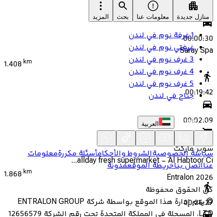
00:04:41
منازل جديدة
معلومات عنا
بحث
المزيد
1 غرفة نوم في لندن
00:00:30
غرفتي نوم في لندن
Saray Spa
3 غرف نوم في لندن
km
1.408
4 غرف نوم في لندن
5 غرف نوم في لندن
00:19:42
جناح في لندن
00:02:09
العربية
سوبر ماركت
سياسة الخصوصية
الشروط والأحكام
أسئلة مكررة
معلومات
allday fresh supermarket - Al Habtoor Ci...
عنا
اتصل بنا
خريطة الموقع
مدونة
km
1.868
Entralon
2026
كل الحقوق محفوظة
©
يتم إدارة هذا الموقع بواسطة شركة ENTRALON GROUP
00:26:27
LTD، المسجلة في المملكة المتحدة تحت رقم الشركة 12656579