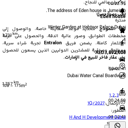
إنه بيان عالمي للنجاح.
00:02:35
The address of Eden house is Jumeirah.
اطلب وصولًا حصريًا
Eden house
منتزه
Winter Garden at Habtoor Palace Dubai
املأ النموذج
لتحديد موعد لمعاينة خاصة، والوصول إلى
km
1.731
مخططات الطوابق، وصور عالية الدقة، والحصول على حزمة
4
استثمار كاملة. يضمن فريق
Entralon
تجربة شراء سرية،
ومطلعة، ومرتقية للمشترين الدوليين الذين يسعون للحصول
00:24:37
AED
3,892,000
على
عقار فاخر للبيع في الإمارات
.
جميرا
00:02:41
Dubai Water Canal Boardwalk
km
1.757
2
108
-
175
m
1
,
2
,
3
00:24:50
الإكمال
:
1Q/2027
المطور
:
00:02:43
H And H Development Dubai
Safa Park