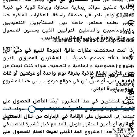
إمكانية تحقيق عوائد إيجارية ممتازة، وزيادة قوية في قيمة
العقار، وتوافر نادر في منطقة راسخة. العقارات الفاخرة هنا
00:03:19
تحظى بطلب مستمر، خاصة بين المستأجرين التنفيذيين
والدبلوماسيين والعاملين الدوليين الذين يسعون للحصول
حافلة
على
منازل فاخرة في دبي للمشترين الدوليين
.
Business Bay Metro Bus Stop Seaside
km
1.871
إذا كنت تستكشف
عقارات عالية الجودة للبيع في دبي
، فإن
Eden house مصمم خصيصًا لـ
المشترين المميزين
الذين
يقدرون الخصوصية والرفاهية والتصميم. سواء كنت تبحث عن
00:25:37
شراء للتأجير لشقة فاخرة بغرفة نوم واحدة أو غرفتين أو ثلاث
حاسبة الرهن العقاري
غرف في دبي
، أو منزل ثانٍ في موقع مرغوب، يلبي هذا المشروع
السعر
00:02:48
أسلوب الحياة الراقي.
3,892,000
AED
يمكن للمشترين في هذا المشروع أيضًا
التأهل للحصول على
مدرسة
تأشيرة
من خلال
برنامج تأشيرة العقارات في دبي
. سواء كنت
Horizon English School
تهدف إلى
الحصول على الإقامة في الإمارات من خلال الاستثمار
km
0.34
0
العقاري
أو تأمين استقرار طويل الأمد مع خيار تأشيرة الذهب في
5,000,000
دبي، يلبي هذا المشروع
الحد الأدنى لقيمة العقار للحصول على
00:04:36