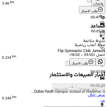
km
3.46
واتساب
طلب الاتصال
00:47:56
مساعد
00:05:15
جدولة مكالمة
صالة ألعاب رياضية
Flip Gymnastic Club Jumeira
اتصل
(
09:00 - 18:00
)
km
0.234
طلب الاتصال
00:03:09
أخبار المبيعات والاستثمار
00:00:20
Next slide
Previous slide
Dubai Youth Olympic School of Rhythmic G...
عرض الكل
km
0.346