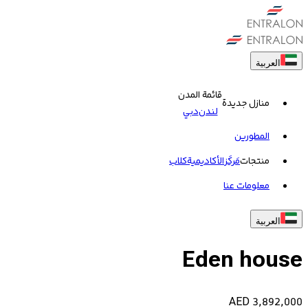
العربية
قائمة المدن
منازل جديدة
لندن
دبي
المطورين
منتجات
مَركَز
الأكاديمية
کلاب
معلومات عنا
العربية
Eden house
AED
3,892,000