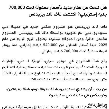
هل تبحث عن عقار جديد بأسعار معقولة تحت 700,000
جنيه إسترليني؟ اكتشف غاف لاند ريزيدنس
غاف لاند ريزيدنس هو مشروع سكني جديد في مدينة دبي
ستوديو، دبي، تم تطويره بواسطة غاف لاند ريزيدنس. المشروع
مكتمل حالياً، ومن المتوقع تسليمه بحلول الربع الرابع من عام
2025. تبدأ أسعار المنازل من 540,000 درهم إماراتي، مما يوفر
قيمة ممتازة تحت 700,000 درهم إماراتي.
يقع هذا المشروع في موتور سيتي، الهبيّة 1، دبي، الإمارات
العربية المتحدة، ويضم 4 وحدات سكنية مصممة بعناية لتعظيم
المساحة والراحة، مع أحجام الوحدات تتراوح من 42.0 إلى 186.0
متر مربع، مما يجعله مناسبًا لمختلف التفضيلات.
من يجب أن يشتري استوديو، شقة بغرفة نوم، شقة بغرفتين،
ودوبيكس في مدينة دبي ستوديو؟
مرافق عامة
إذا كنت مشتريًا للمرة الأولى تبحث عن
منازل ميسورة للبيع في