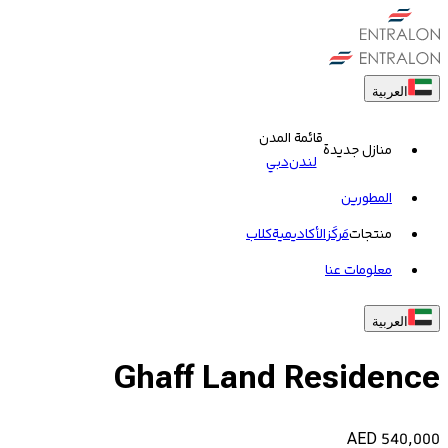
العربية
قائمة المدن
منازل جديدة
لندن
دبي
المطورين
منتجات
مَركَز
الأكاديمية
کلاب
معلومات عنا
العربية
Ghaff Land Residence
AED
540,000