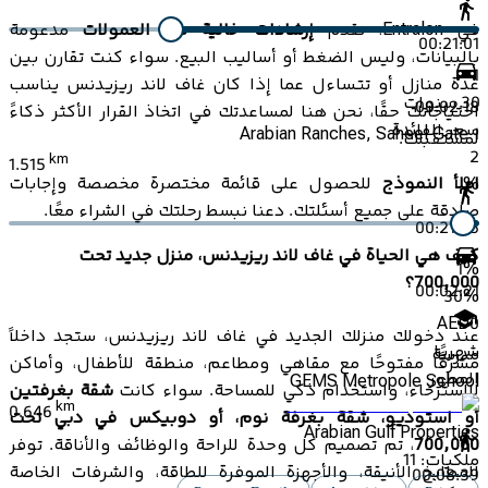
في Entralon، نقدم
إرشادات خالية من العمولات
مدعومة
00:21:01
بالبيانات، وليس الضغط أو أساليب البيع. سواء كنت تقارن بين
1
عدة منازل أو تتساءل عما إذا كان غاف لاند ريزيدنس يناسب
30
سنوات
00:02:18
احتياجاتك حقًا، نحن هنا لمساعدتك في اتخاذ القرار الأكثر ذكاءً
سعر الفائدة
Arabian Ranches, Saheel Gate 1
لمستقبلك.
2
km
1.515
املأ النموذج
للحصول على قائمة مختصرة مخصصة وإجابات
%
صادقة على جميع أسئلتك. دعنا نبسط رحلتك في الشراء معًا.
00:21:35
كيف هي الحياة في غاف لاند ريزيدنس، منزل جديد تحت
1
%
700,000؟
00:02:21
30
%
AED
0
عند دخولك منزلك الجديد في غاف لاند ريزيدنس، ستجد داخلاً
شهريًا
مدرسة
مشرقًا مفتوحًا مع مقاهي ومطاعم، منطقة للأطفال، وأماكن
المطور
GEMS Metropole School
للاسترخاء، واستخدام ذكي للمساحة. سواء كانت
شقة بغرفتين
km
0.646
أو استوديو، شقة بغرفة نوم، أو دوبيكس في دبي تحت
Arabian Gulf Properties
700,000
، تم تصميم كل وحدة للراحة والوظائف والأناقة. توفر
ملكيات:
11
المطابخ الأنيقة، والأجهزة الموفرة للطاقة، والشرفات الخاصة
00:08:39