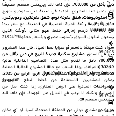
دبي بأقل من 700,000
، فإن غاف لاند ريزيدنس مصمم خصيصًا
لك. يتميز هذا المشروع الجديد في مدينة دبي ستوديو بمزيج
من
استوديوهات، شقق بغرفة نوم، شقق بغرفتين، ودوبيكس
،
مترو الأنفاق
مما يوفر قيمة رائعة للحياة العصرية في المدينة. مع سعر يبدأ
Business Bay
من 540,000 درهم إماراتي فقط، فهو مثالي لأولئك الذين
km
يسعون لدخول السوق بأسلوب عصري وبأسعار معقولة.
21.924
سواء كنت مهتمًا بالسعر أو بمزايا نمط الحياة، فإن هذا المشروع
05:01:05
يبرز في السوق.
مشاريع سكنية جديدة للبيع في دبي بأقل من
700,000
نادرًا ما تقدم مثل هذه التصاميم الداخلية عالية
الجودة والمرافق بهذا السعر. مع حالة المشروع الحالية المعلنة
00:32:59
كـ
مكتمل
، ومن المتوقع التسليم بحلول
الربع الرابع من 2025
،
Burj Khalifa\/ Dubai Mall Metro Station
يمكن للمشترين الاستفادة من خطط الدفع المخصصة
km
23.185
والموافقات المبكرة على الرهن العقاري. إذا كنت حذرًا من
الميزانية ولكنك لا ترغب في التنازل عن الجودة، فإن غاف لاند
05:17:44
ريزيدنس مصمم لك.
هل أنت مشتري دولي من المملكة المتحدة، آسيا، أو أي مكان
00:34:49