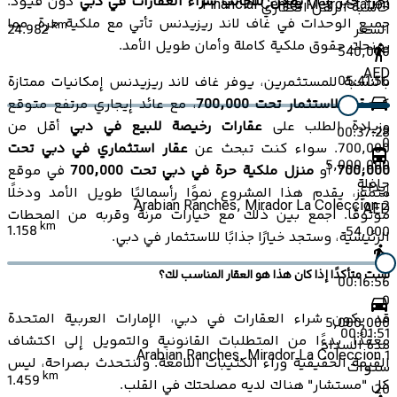
آخر؟ خبر سار:
يمكن للأجانب شراء العقارات في دبي
دون قيود.
Financial Centre Metro Station
حاسبة الرهن العقاري
جميع الوحدات في غاف لاند ريزيدنس تأتي مع ملكية حرة، مما
km
24.982
السعر
يمنحك حقوق ملكية كاملة وأمان طويل الأمد.
540,000
AED
05:41:56
بالنسبة للمستثمرين، يوفر غاف لاند ريزيدنس إمكانيات ممتازة
كـ
عقار للاستثمار تحت 700,000
، مع عائد إيجاري مرتفع متوقع
وزيادة الطلب على
عقارات رخيصة للبيع في دبي
أقل من
00:37:28
0
700,000. سواء كنت تبحث عن
عقار استثماري في دبي تحت
5,000,000
700,000
أو
منزل ملكية حرة في دبي تحت 700,000
في موقع
حافلة
إيداع
متميز، يقدم هذا المشروع نموًا رأسماليًا طويل الأمد ودخلًا
Arabian Ranches, Mirador La Coleccion 2
AED
موثوقًا. اجمع بين ذلك مع خيارات مرنة وقربه من المحطات
km
1.158
54,000
الرئيسية، وستجد خيارًا جذابًا للاستثمار في دبي.
لست متأكدًا إذا كان هذا هو العقار المناسب لك؟
00:16:56
0
قد يكون شراء العقارات في دبي، الإمارات العربية المتحدة
5,000,000
00:01:51
معقدًا، بدءًا من المتطلبات القانونية والتمويل إلى اكتشاف
مدة السداد
Arabian Ranches, Mirador La Coleccion 1
القيمة الحقيقية وراء الكتيبات اللامعة. ولنتحدث بصراحة، ليس
سنوات
km
1.459
كل "مستشار" هناك لديه مصلحتك في القلب.
20