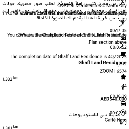
أكثر من مجرد كتيب.
املأ النموذج
لطلب صور حصرية، جولات
Fakeeh Medicentres - Motor city
افتراضية، مخططات، ومواصفات مفصلة لمشروع غاف لاند
km
The address of Ghaff Land Residence is Dubai Studio City.
Where can I find the Ghaff Land Residence site plan?
1.174
ريزيدنس. فريقنا هنا ليقدم لك الصورة الكاملة.
00:17:05
You can view the Ghaff Land Residence Site Plan in the Site
What is the completion date of Ghaff Land Residence?
Plan section above.
00:01:52
The completion date of Ghaff Land Residence is 4Q/2025
Ghaff Land Residence
كافيه
ZOOM | 6574
km
1.332
4
00:18:29
AED
540,000
00:02:01
مدينة دبي للاستوديوهات
Caffè Nero
km
1.381