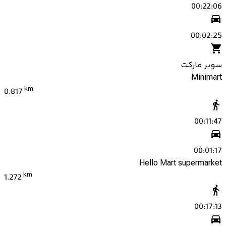
00:22:06
00:02:25
سوبر ماركت
Minimart
km
0.817
00:11:47
00:01:17
Hello Mart supermarket
km
1.272
00:17:13