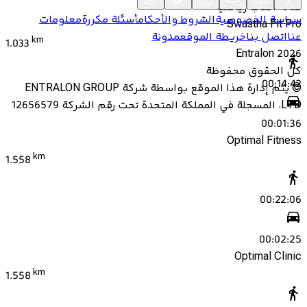
صالة ألعاب رياضية
سياسة الخصوصية
الشروط والأحكام
أسئلة مكررة
معلومات
Swastha Fit Pro
عنا
اتصل بنا
خريطة الموقع
مدونة
km
1.033
Entralon
2026
كل الحقوق محفوظة
00:14:42
©
يتم إدارة هذا الموقع بواسطة شركة ENTRALON GROUP
LTD، المسجلة في المملكة المتحدة تحت رقم الشركة 12656579
00:01:36
Optimal Fitness
km
1.558
00:22:06
00:02:25
Optimal Clinic
km
1.558