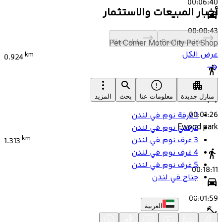
00:06:40
أخبار المبيعات والاستثمار
00:00:43
Pet Corner Motor City Pet Shop
Next slide
Previous slide
عرض الكل
km
0.924
00:13:11
منازل جديدة
معلومات عنا
بحث
المزيد
00:01:26
1 غرفة نوم في لندن
Ewood park
غرفتي نوم في لندن
km
3 غرف نوم في لندن
1.313
4 غرف نوم في لندن
5 غرف نوم في لندن
00:18:11
جناح في لندن
00:01:59
العربية