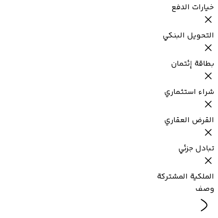
خيارات الدفع
التحويل البنكي
بطاقة إئتمان
شراء استثماري
القرض العقاري
تبادل جزئي
الملكية المشتركة
وصف