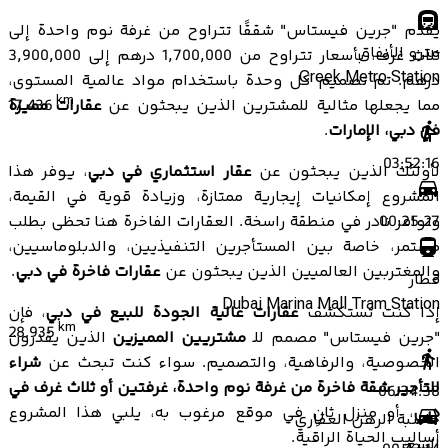
يقدم "جرين فيستاس" شققًا تتراوح من غرفة نوم واحدة إلى
مترو الأنفاق
ثلاث غرف، بأسعار تتراوح من 1,700,000 درهم إلى 3,900,000
Creek Metro Station
درهم. تم تصميم كل وحدة باستخدام مواد عالمية المستوى،
km
مما يجعلها مثالية للمشترين الذين يبحثون عن
عقارات مميزة
17.436
في دبي، الإمارات
.
03:52:16
لأولئك الذين يبحثون عن
عقار استثماري في دبي
، يوفر هذا
المشروع إمكانيات إيجارية ممتازة، وزيادة قوية في القيمة،
وتوافر نادر في منطقة راسخة. العقارات الفاخرة هنا تحظى بطلب
00:25:27
مستمر، خاصة بين المستأجرين التنفيذيين، والدبلوماسيين،
والمغتربين العالميين الذين يبحثون عن
عقارات فاخرة في دبي
.
قطار
Dubai Marina Mall Tram Station
إذا كنت تستكشف
عقارات عالية الجودة للبيع في دبي
، فإن
km
28.935
"جرين فيستاس" مصمم للـ
مشتريين المميزين
الذين يقدرون
الخصوصية، والرفاهية، والتصميم. سواء كنت تبحث عن
شراء
للتأجير شقة فاخرة من غرفة نوم واحدة، غرفتين أو ثلاث غرف في
06:34:38
دبي
، أو منزل ثانٍ في موقع مرغوب به، يلبي هذا المشروع
حاسبة الرهن العقاري
أساليب الحياة الراقية.
السعر