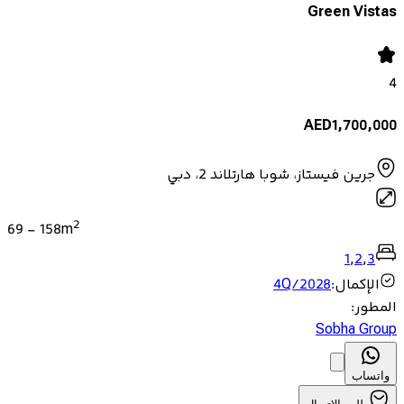
Green Vistas
4
AED
1,700,000
جرين فيستاز، شوبا هارتلاند 2، دبي
2
69
-
158
m
1
,
2
,
3
الإكمال
:
4Q/2028
المطور
:
Sobha Group
واتساب