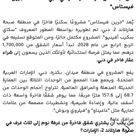
فيستاس"
يُعد "جرين فيستاس" مشروعًا سكنيًا فاخرًا في منطقة صبحة
هارتلاند 2، دبي، تم تطويره بواسطة المطور المعروف "سكاي
سكيب أفينيو". المشروع مكتمل حاليًا، ومن المتوقع تسليمه في
الربع الرابع من عام 2028. تبدأ أسعار الشقق من 1,700,000
درهم، مما يمثل فرصة استثنائية لأولئك الذين يسعون إلى
شراء
عقار فاخر في دبي
.
يقع المشروع في منطقة ميدان، بكدره، دبي، الإمارات العربية
المتحدة، ويجمع هذا المجمع من الوحدات الثلاثة بين العمارة
الحديثة المذهلة والمرافق العالمية. تتراوح أحجام الوحدات من
68.7 إلى 157.6 مترًا مربعًا، مما يوفر شققًا فاخرة واسعة ذات
أسقف عالية، وإضاءة طبيعية، وتشطيبات مصممة من علامات
تجارية مثل "غاغيناو" و"فيلروي وبوش".
مرافق عامة
من يجب أن يشتري شقق فاخرة من غرفة نوم إلى ثلاث غرف في
صبحة هارتلاند 2، الإمارات؟