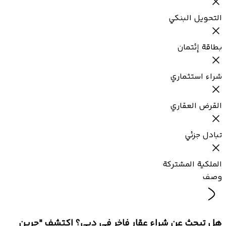
التحويل البنكي
بطاقة إئتمان
شراء استثماري
القرض العقاري
تبادل جزئي
الملكية المشتركة
وصف
هل تبحث عن شراء عقار فاخر في دبي؟ اكتشف "جرين