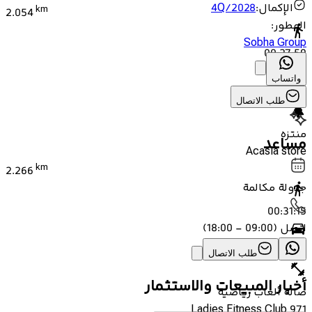
الإكمال
:
4Q/2028
km
2.054
المطور
:
Sobha Group
00:27:59
واتساب
00:03:04
طلب الاتصال
منتزه
مساعد
Acasia store
km
2.266
جدولة مكالمة
00:31:15
اتصل
(
09:00 - 18:00
)
00:03:25
طلب الاتصال
أخبار المبيعات والاستثمار
صالة ألعاب رياضية
971 Ladies Fitness Club