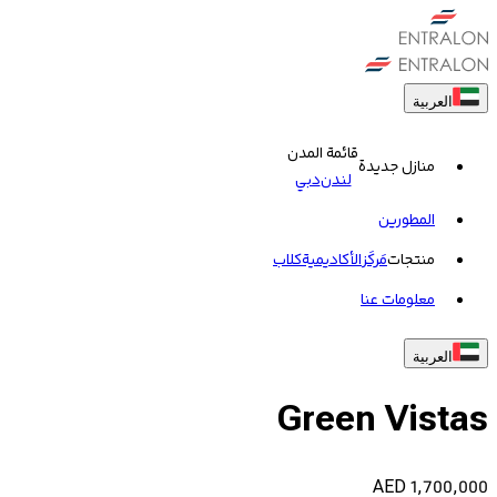
العربية
قائمة المدن
منازل جديدة
لندن
دبي
المطورين
منتجات
مَركَز
الأكاديمية
کلاب
معلومات عنا
العربية
Green Vistas
AED
1,700,000