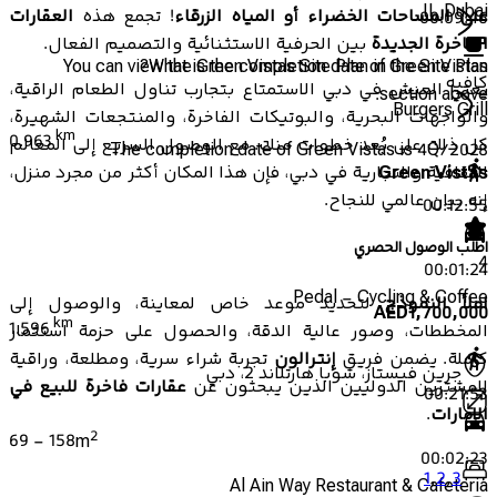
II, Dubai .
على المساحات الخضراء أو المياه الزرقاء
! تجمع هذه
العقارات
00:09:46
الفاخرة الجديدة
بين الحرفية الاستثنائية والتصميم الفعال.
You can view the Green Vistas Site Plan in the Site Plan
What is the completion date of Green Vistas?
كافيه
يعني العيش في دبي الاستمتاع بتجارب تناول الطعام الراقية،
section above.
Burgers Grill
والواجهات البحرية، والبوتيكات الفاخرة، والمنتجعات الشهيرة،
km
0.963
كل ذلك على بُعد خطوات منك. مع الوصول السريع إلى المعالم
The completion date of Green Vistas is 4Q/2028
الثقافية والتجارية في دبي، فإن هذا المكان أكثر من مجرد منزل،
Green Vistas
إنه بيان عالمي للنجاح.
00:12:55
اطلب الوصول الحصري
4
00:01:24
Pedal - Cycling & Coffee
املأ النموذج
لتحديد موعد خاص لمعاينة، والوصول إلى
AED
1,700,000
km
1.596
المخططات، وصور عالية الدقة، والحصول على حزمة استثمار
كاملة. يضمن فريق
إنترالون
تجربة شراء سرية، ومطلعة، وراقية
جرين فيستاز، شوبا هارتلاند 2، دبي
للمشترين الدوليين الذين يبحثون عن
عقارات فاخرة للبيع في
00:21:53
الإمارات
.
2
69
-
158
m
00:02:23
1
,
2
,
3
Al Ain Way Restaurant & Cafeteria