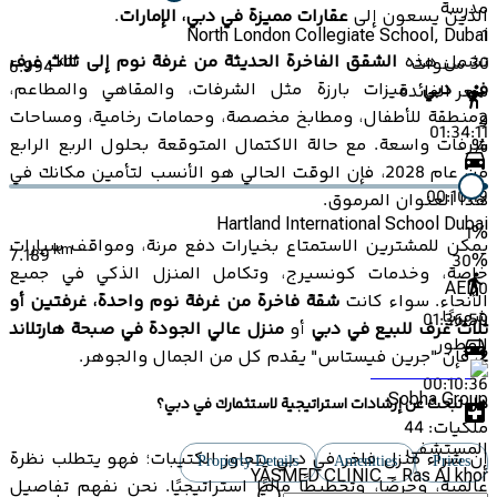
مدرسة
الذين يسعون إلى
عقارات مميزة في دبي، الإمارات
.
1
North London Collegiate School, Dubai
تشمل هذه
الشقق الفاخرة الحديثة من غرفة نوم إلى ثلاث غرف
30
سنوات
km
6.994
في دبي
ميزات بارزة مثل الشرفات، والمقاهي والمطاعم،
سعر الفائدة
ومنطقة للأطفال، ومطابخ مخصصة، وحمامات رخامية، ومساحات
2
01:34:11
شرفات واسعة. مع حالة الاكتمال المتوقعة بحلول الربع الرابع
%
من عام 2028، فإن الوقت الحالي هو الأنسب لتأمين مكانك في
00:10:19
هذا العنوان المرموق.
Hartland International School Dubai
1
%
يمكن للمشترين الاستمتاع بخيارات دفع مرنة، ومواقف سيارات
km
7.189
30
%
خاصة، وخدمات كونسيرج، وتكامل المنزل الذكي في جميع
AED
0
الأنحاء. سواء كانت
شقة فاخرة من غرفة نوم واحدة، غرفتين أو
شهريًا
01:36:50
ثلاث غرف للبيع في دبي
أو
منزل عالي الجودة في صبحة هارتلاند
المطور
2
، فإن "جرين فيستاس" يقدم كل من الجمال والجوهر.
00:10:36
Sobha Group
هل تبحث عن إرشادات استراتيجية لاستثمارك في دبي؟
ملكيات:
44
المستشفى
إن شراء منزل فاخر في دبي يتجاوز الكتيبات؛ فهو يتطلب نظرة
Property Details
Amenities
Prices
YASMED CLINIC - Ras Al khor
عالمية، وحرصًا، وتخطيطًا ماليًا استراتيجيًا. نحن نفهم تفاصيل