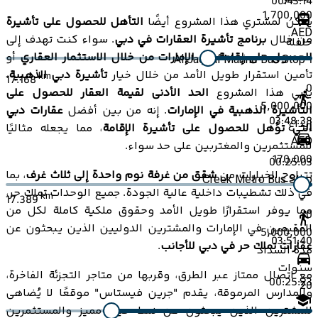
00:43:14
1,700,000
يمكن لمشتري هذا المشروع أيضًا
التأهل للحصول على تأشيرة
AED
من خلال
برنامج تأشيرة العقارات في دبي
. سواء كنت تهدف إلى
حافلة
الحصول على إقامة في الإمارات من خلال الاستثمار العقاري
أو
Al Jaddaf Marine Bus Stop 1
تأمين استقرار طويل الأمد من خلال خيار
تأشيرة دبي الذهبية
،
km
17.168
0
يلبي هذا المشروع
الحد الأدنى لقيمة العقار للحصول على
5,000,000
التأشيرة الذهبية في الإمارات
. إنه من بين أفضل
عقارات دبي
03:48:38
إيداع
التي تؤهل للحصول على تأشيرة الإقامة
، مما يجعله مثاليًا
AED
للمستثمرين والمغتربين على حد سواء.
170,000
00:25:03
تتراوح الخيارات من
شقق من غرفة نوم واحدة إلى ثلاث غرف
، بما
Creek Metro Bus Stop
في ذلك تشطيبات داخلية عالية الجودة. جميع الوحدات تملك حر،
km
17.389
مما يوفر استقرارًا طويل الأمد وحقوق ملكية كاملة لكل من
0
المقيمين في الإمارات والمشترين الدوليين الذين يبحثون عن
5,000,000
03:51:40
عقارات تملك حر في دبي للأجانب
.
مدة السداد
سنوات
مع اتصال ممتاز عبر الطرق، وقربها من متاجر التجزئة الفاخرة،
00:25:23
20
والمدارس المرموقة، يقدم "جرين فيستاس" موقعًا لا يُضاهى
للمشترين الذين يبحثون عن نمط حياة مميز والمستثمرين