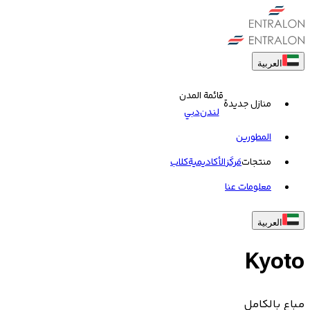
العربية
قائمة المدن
منازل جديدة
لندن
دبي
المطورين
منتجات
مَركَز
الأكاديمية
کلاب
معلومات عنا
العربية
Kyoto
مباع بالكامل