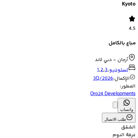
Kyoto
4.5
مباع بالكامل
أرجان - دبي لاند
استوديو
,
3
,
2
,
1
الإكمال
:
3Q/2026
المطور
:
Oro24 Developments
واتساب
طلب الاتصال
الشقق
غرفة النوم