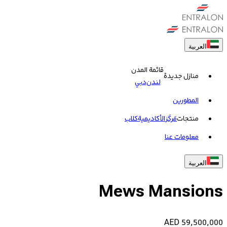
العربية
قائمة المدن
منازل جديدة
لندن
دبي
المطورين
منتجات
مَركَز
الأكاديمية
کلاب
معلومات عنا
العربية
Mews Mansions
AED
59,500,000