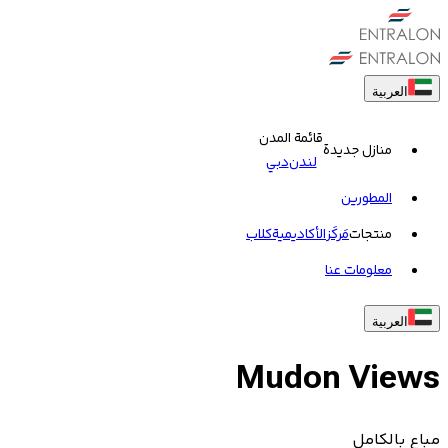
العربية
قائمة المدن
منازل جديدة
لندن
دبي
المطورين
منتجات
مَركَز
الأكاديمية
کلاب
معلومات عنا
العربية
Mudon Views
مباع بالكامل