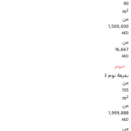
90
2
m
من
1,500,000
AED
من
16,667
AED
التوافر
بغرفة نوم 3
من
135
2
m
من
1,999,888
AED
من