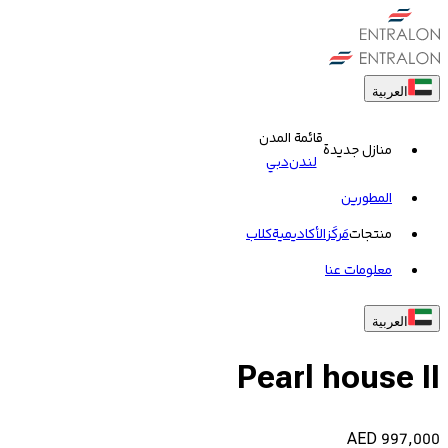
العربية
قائمة المدن
منازل جديدة
لندن
دبي
المطورين
منتجات
مَركَز
الأكاديمية
کلاب
معلومات عنا
العربية
Pearl house II
AED
997,000