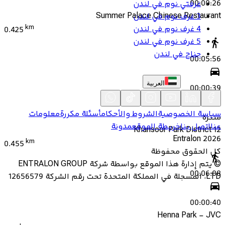
00:00:26
غرفتي نوم في لندن
Summer Palace Chinese Restaurant
3 غرف نوم في لندن
km
4 غرف نوم في لندن
0.425
5 غرف نوم في لندن
جناح في لندن
00:05:56
العربية
00:00:39
سياسة الخصوصية
الشروط والأحكام
أسئلة مكررة
معلومات
منتزه
عنا
اتصل بنا
خريطة الموقع
مدونة
Khansoor Park District 12
Entralon
2026
km
0.455
كل الحقوق محفوظة
©
يتم إدارة هذا الموقع بواسطة شركة ENTRALON GROUP
00:06:08
LTD، المسجلة في المملكة المتحدة تحت رقم الشركة 12656579
00:00:40
Henna Park - JVC