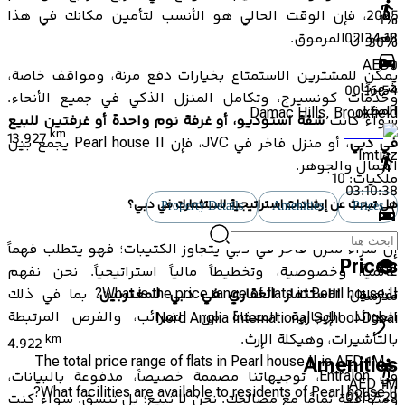
2025، فإن الوقت الحالي هو الأنسب لتأمين مكانك في هذا
1
%
02:34:18
العنوان المرموق.
30
%
AED
0
يمكن للمشترين الاستمتاع بخيارات دفع مرنة، ومواقف خاصة،
شهريًا
00:16:54
وخدمات كونسيرج، وتكامل المنزل الذكي في جميع الأنحاء.
المطور
Damac Hills, Brookfield
سواء كانت
شقة استوديو، أو غرفة نوم واحدة أو غرفتين للبيع
km
13.927
في دبي
، أو منزل فاخر في JVC، فإن Pearl house II يجمع بين
Imtiaz
الجمال والجوهر.
ملكيات:
10
03:10:38
هل تبحث عن إرشادات استراتيجية لاستثمارك في دبي؟
Property Details
Amenities
Prices
00:20:53
إن شراء منزل فاخر في دبي يتجاوز الكتيبات؛ فهو يتطلب فهماً
Prices
عالمياً، وخصوصية، وتخطيطاً مالياً استراتيجياً. نحن نفهم
What is the price range of flats in Pearl house II?
تفاصيل
الاستثمار العقاري في دبي للمغتربين
، بما في ذلك
مدرسة
العوائد الإيجارية المعفاة من الضرائب، والفرص المرتبطة
Nord Anglia International School Dubai
بالتأشيرات، وهيكلة الإرث.
km
4.922
The total price range of flats in Pearl house II is AED 1M –
Amenities
في Entralon، توجيهاتنا مصممة خصيصاً، مدفوعة بالبيانات،
AED 1M
What facilities are available to residents of Pearl house II?
01:07:29
ومتوافقة تمامًا مع مصالحك. نحن لا نبيع؛ بل ننسق. سواء كنت