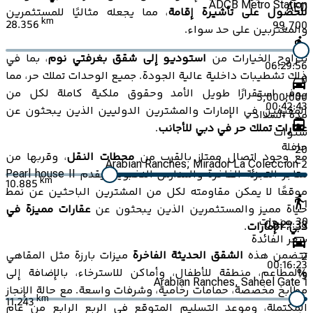
ADCB Metro Station
AED
للحصول على تأشيرة إقامة
، مما يجعله مثاليًا للمستثمرين
km
28.356
99,700
والمغتربين على حد سواء.
تتراوح الخيارات من
استوديو إلى شقق بغرفتي نوم
، بما في
06:29:56
ذلك تشطيبات داخلية عالية الجودة. جميع الوحدات تملك حر، مما
0
يوفر استقرارًا طويل الأمد وحقوق ملكية كاملة لكل من
5,000,000
00:42:43
المقيمين في الإمارات والمشترين الدوليين الذين يبحثون عن
مدة السداد
عقارات تملك حر في دبي للأجانب
.
سنوات
حافلة
20
مع وجود اتصال ممتاز بالقرب من
محطات النقل
، وقربها من
Arabian Ranches, Mirador La Coleccion 2
متاجر التجزئة الفاخرة والمدارس النخبوية، يقدم Pearl house II
km
10.885
موقعًا لا يمكن مقاومته لكل من المشترين الباحثين عن نمط
1
حياة مميز والمستثمرين الذين يبحثون عن
عقارات مميزة في
30
سنوات
02:29:38
دبي، الإمارات
.
سعر الفائدة
تتضمن هذه
الشقق الحديثة الفاخرة
ميزات بارزة مثل المقاهي
2
00:16:23
والمطاعم، منطقة للأطفال، وأماكن للاسترخاء، بالإضافة إلى
%
Arabian Ranches, Saheel Gate 1
مطابخ مخصصة، حمامات رخامية، وشرفات واسعة. مع حالة الإنجاز
km
11.243
المكتملة، وموعد التسليم المتوقع في الربع الرابع من عام