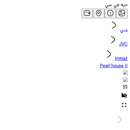
جيه في سي
دبي
JVC
Imtiaz
Pearl house II