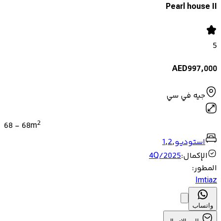
Pearl house II
5
AED
997,000
جيه في سي
2
68
-
68
m
استوديو
,
2
,
1
الإكمال
:
4Q/2025
المطور
:
Imtiaz
واتساب