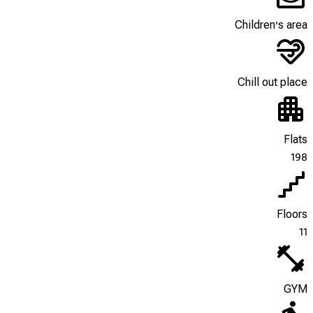
Children's area
Chill out place
Flats
198
Floors
11
GYM