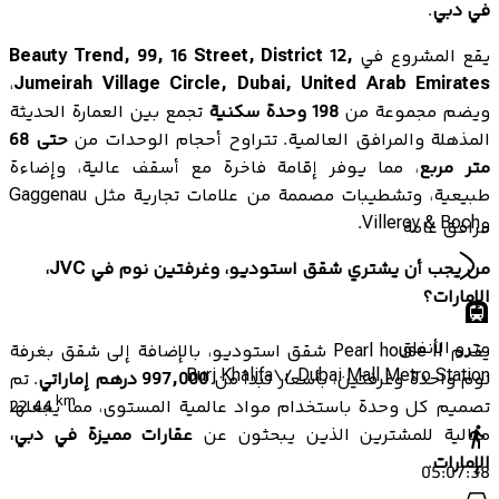
في دبي
.
يقع المشروع في
Beauty Trend, 99, 16 Street, District 12,
،
Jumeirah Village Circle, Dubai, United Arab Emirates
ويضم مجموعة من
198 وحدة سكنية
تجمع بين العمارة الحديثة
المذهلة والمرافق العالمية. تتراوح أحجام الوحدات من
حتى 68
متر مربع
، مما يوفر إقامة فاخرة مع أسقف عالية، وإضاءة
طبيعية، وتشطيبات مصممة من علامات تجارية مثل Gaggenau
وVilleroy & Boch.
مرافق عامة
من يجب أن يشتري شقق استوديو، وغرفتين نوم في JVC،
الإمارات؟
مترو الأنفاق
يقدم Pearl house II شقق استوديو، بالإضافة إلى شقق بغرفة
Burj Khalifa\/ Dubai Mall Metro Station
نوم واحدة وغرفتين، بأسعار تبدأ من
997,000 درهم إماراتي
. تم
km
تصميم كل وحدة باستخدام مواد عالمية المستوى، مما يجعلها
22.44
مثالية للمشترين الذين يبحثون عن
عقارات مميزة في دبي،
الإمارات
.
05:07:38