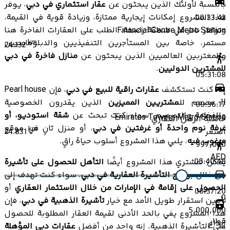
بالنسبة لأولئك الذين يبحثون عن
عقار استثماري في دبي
، يوفر
هذا المشروع إمكانات إيجارية ممتازة، وزيادة قوية في القيمة،
00:33:42
وتوافر نادر في منطقة راسخة. الطلب على العقارات الفاخرة هنا
Financial Centre Metro Station
مستمر، خاصة بين المستأجرين التنفيذيين والدبلوماسيين
km
24.132
والمغتربين العالميين الذين يبحثون عن
منازل فاخرة في دبي
للمشترين الدوليين
.
05:31:08
إذا كنت تستكشف
عقارات راقية للبيع في دبي
، فإن Pearl house
II مصمم للـ
مشتريين المميزين
الذين يقدرون الخصوصية
00:36:17
والفخامة والتصميم. سواء كنت تبحث عن
شقة استوديو، أو
Emirates Towers Metro Station
حاسبة الرهن العقاري
غرفة نوم واحدة أو غرفتين في دبي
، أو منزل ثانٍ في موقع
km
24.831
السعر
مرغوب فيه
، يلبي هذا المشروع أسلوب حياة راقٍ.
997,000
AED
05:40:48
يمكن لمشتري هذا المشروع أيضًا
التأهل للحصول على تأشيرة
من خلال
برنامج التأشيرة العقارية في دبي
. سواء كنت تهدف إلى
الحصول على إقامة في الإمارات من خلال الاستثمار العقاري
أو
00:37:20
0
تأمين استقرار طويل الأمد مع خيار
تأشيرة الذهبية في دبي
، فإن
5,000,000
هذا المشروع يفي بالحد الأدنى لقيمة العقار المطلوبة للحصول
قطار
إيداع
على التأشيرة الذهبية. إنه واحد من أفضل
عقارات دبي المؤهلة