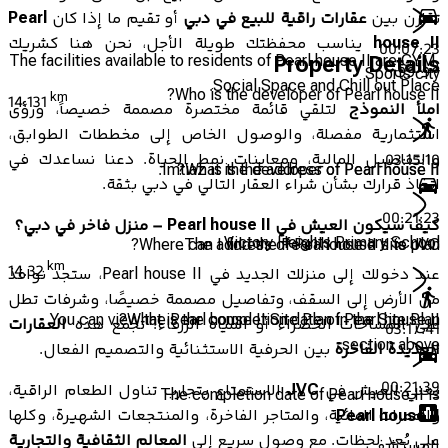
تقارن بين
عقارات راقية للبيع في دبي
أو تقيم ما إذا كان
Pearl
house II
يناسب محفظتك طويلة الأجل، نحن هنا كشريك
00:07:23
The facilities available to residents of Pearl house II are GYM,
Property Details
موثوق.
Sports city
Social Space and Chill out Place.
Who is the developer of Pearl house II?
km
14.131
املأ النموذج
لتلقي قائمة مختصرة مصممة خصيصاً، ورؤى
استثمارية مفصلة، والوصول الخاص إلى مخططات الطوابق،
والتفاصيل المالية، ومعاينات نمط الحياة. دعنا نساعدك في
03:15:10
Imtiaz is the developer of Pearl house II.
What is the address of Pearl house II?
اتخاذ قرارك بشأن شراء العقار التالي في دبي بثقة.
00:21:23
كيف سيكون العيش في Pearl house II – منزل فاخر في دبي؟
Victory Heights Primary School
Where can I find the Pearl house II site plan?
The address of Pearl house II is JVC.
km
14.32
عند دخولك إلى منزلك الجديد في Pearl house II، ستجد نوافذ
من الأرض إلى السقف، وتفاصيل مصممة خصيصًا، وشرفات تطل
You can view the Pearl house II Site Plan in the Site Plan
What is the completion date of Pearl house II?
على المساحات الخضراء أو المياه الزرقاء! تجمع هذه
العقارات
03:17:41
section above.
الجديدة الفاخرة
بين الحرفية الاستثنائية والتصميم الفعال.
00:21:39
يعني العيش في
JVC
الاستمتاع بتجارب تناول الطعام الراقية،
The completion date of Pearl house II is
والممرات المائية، والمتاجر الفاخرة، والمنتجعات الشهيرة، وكلها
Pearl house II
على بُعد لحظات. مع وصول سريع إلى
المعالم الثقافية والتجارية
المستشفى