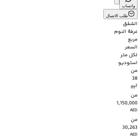
واتساب
طلب الاتصال
الشقق
غرفة النوم
مربع
السعر
لكل متر
استوديو
من
38
2
m
من
1,150,000
AED
من
30,263
AED