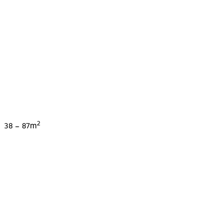
2
38
-
87
m