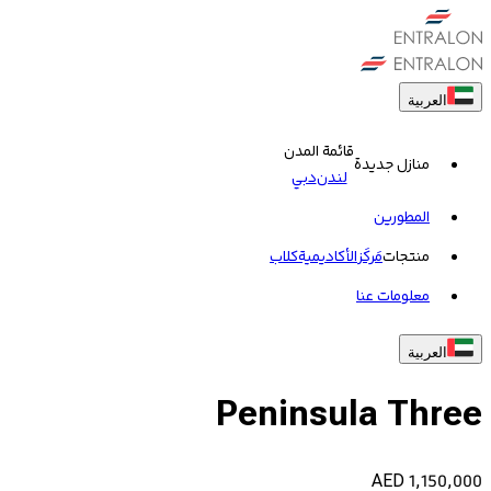
العربية
قائمة المدن
منازل جديدة
لندن
دبي
المطورين
منتجات
مَركَز
الأكاديمية
کلاب
معلومات عنا
العربية
Peninsula Three
AED
1,150,000