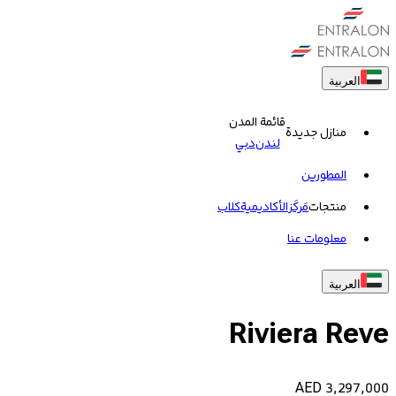
العربية
قائمة المدن
منازل جديدة
لندن
دبي
المطورين
منتجات
مَركَز
الأكاديمية
کلاب
معلومات عنا
العربية
Riviera Reve
AED
3,297,000