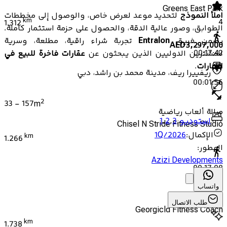
Greens East Park
املأ النموذج
لتحديد موعد لعرض خاص، والوصول إلى مخططات
km
4
1.312
الطوابق، وصور عالية الدقة، والحصول على حزمة استثمار كاملة.
يضمن فريق
Entralon
تجربة شراء راقية، مطلعة، وسرية
AED
3,297,000
00:17:42
للمشترين الدوليين الذين يبحثون عن
عقارات فاخرة للبيع في
الإمارات
.
ريفييرا ريف، مدينة محمد بن راشد، دبي
00:01:56
2
33
-
157
m
صالة ألعاب رياضية
استوديو
,
3
,
2
,
1
Chisel N Stride Fitness Studio
الإكمال
:
1Q/2026
km
1.266
المطور
:
Azizi Developments
00:17:08
واتساب
00:01:52
طلب الاتصال
Georgicld Fitness Coach
km
1.738