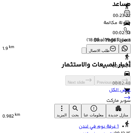
مساعد
00:23:22
جدولة مكالمة
00:02:33
اتصل
(
09:00 - 18:00
)
Bikol Yoga Riviera
km
1.9
طلب الاتصال
أخبار المبيعات والاستثمار
00:25:34
00:02:48
Next slide
Previous slide
عرض الكل
سوبر ماركت
Pick N Shop Market
km
منازل جديدة
معلومات عنا
بحث
المزيد
0.982
1 غرفة نوم في لندن