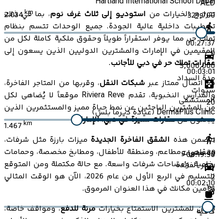
Hartland International School Dubai
AED
km
تتراوح الخيارات من
استوديو إلى ثلاث غرف نوم
، بما في ذلك
2.034
329,700
تشطيبات داخلية عالية الجودة. جميع الوحدات تتسم بنظام
تملك حر، مما يوفر استقراراً طويلاً وحقوق ملكية كاملة لكل من
00:27:37
المقيمين في الإمارات والمشترين الدوليين الذين يسعون إلى
0
عقارات تملك حر في دبي للأجانب
.
5,000,000
00:03:01
مدة السداد
مع اتصال ممتاز عبر
شبكات النقل
، وقربها من المتاجر الفاخرة،
سنوات
والمدارس النخبوية، تقدم Riviera Reve موقعاً لا يُضاهى لكل
المستشفى
20
من المشترين الباحثين عن نمط حياة مميز والمستثمرين الذين
DermaPlus Clinic (عيادة ديرما بلس)
يبحثون عن
عقارات مميزة في دبي، الإمارات
.
km
1.467
تتضمن هذه
الشقق الفاخرة الجديدة
ميزات بارزة مثل شرفات،
1
ومقاهي ومطاعم، ومنطقة للأطفال، ومطابخ مخصصة، وحمامات
30
سنوات
00:19:50
رخامية، ومساحات شرفات واسعة. مع حالة مكتملة ومن المتوقع
سعر الفائدة
التسليم في الربع الأول من عام 2026، الآن هو الوقت المثالي
2
00:02:10
لتأمين مكانك في هذا العنوان المرموق.
%
يمكن للمشترين الاستمتاع بخيارات
مرنة للدفع
، ومواقف خاصة،
كافيه