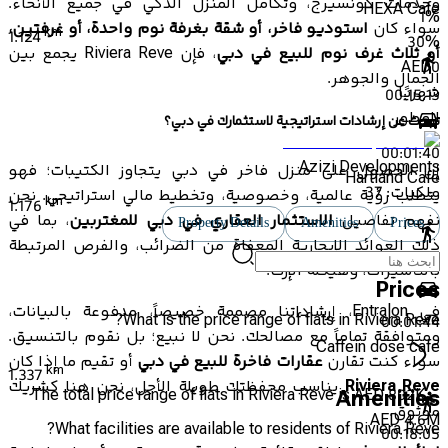
وخدمات كونسيرج، وتكامل المنزل الذكي في جميع الأنحاء.
HEXA Cafe
1
%
سواء كان
استوديو فاخر، أو شقة بغرفة نوم واحدة، أو غرفتين،
km
1.124
30
%
أو ثلاث غرف نوم للبيع في دبي
، فإن Riviera Reve يجمع بين
AED
0
الجمال والجوهر.
شهريًا
00:15:13
المطور
تبحث عن إرشادات استراتيجية لاستثمارك في دبي؟
00:01:40
Azizi Developments
إن الحصول على منزل فاخر في دبي يتجاوز الكتيبات؛ فهو
Hartland Cafe
ملكيات:
37
يتطلب رؤية عالمية، وخصوصية، وتخطيط مالي استراتيجي. نحن
km
1.176
نفهم تفاصيل
الاستثمار العقاري في دبي للمغتربين
، بما في
Property Details
Amenities
Prices
ذلك العوائد الإيجارية المعفاة من الضرائب، والفرص المرتبطة
00:15:57
بالتأشيرات، وهيكلة الإرث.
Prices
في Entralon، إرشاداتنا مصممة خصيصاً، مدفوعة بالبيانات،
What is the price range of flats in Riviera Reve?
00:01:44
ومتوافقة تماماً مع مصالحك. نحن لا نبيع؛ بل نقوم بالتنسيق.
Caffein dose cafe
سواء كنت تقارن
عقارات فاخرة للبيع في دبي
أو تقيم ما إذا كان
km
1.337
Riviera Reve
يناسب محفظتك طويلة الأجل، نحن هنا كشريك
The total price range of flats in Riviera Reve is AED 802K –
Amenities
موثوق.
AED 4.6M
What facilities are available to residents of Riviera Reve?
00:18:05