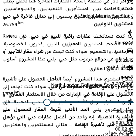
وتوافر نادر في منطقة راسخة. العقارات الفاخرة هنا تحظى بطلب
مستمر، خاصة بين المستأجرين التنفيذيين، والدبلوماسيين،
00:22:30
والمغتربين العالميين الذين يسعون إلى
منازل فاخرة في دبي
Al Jaddaf Marine Bus Stop 1
للمشترين الدوليين
.
km
26.759
إذا كنت تستكشف
عقارات راقية للبيع في دبي
، فإن Riviera
05:57:44
Reve مصمم للمشترين
المميزين
الذين يقدرون الخصوصية،
والرفاهية، والتصميم. سواء كنت تبحث عن
شراء عقار للتأجير
أو
منزل ثانٍ في موقع مرغوب مثل دبي، يلبي هذا المشروع أسلوب
00:39:12
الحياة الرفيع.
حاسبة الرهن العقاري
السعر
مدرسة
يمكن لمشتري هذا المشروع أيضاً
التأهل للحصول على تأشيرة
3,297,000
North London Collegiate School, Dubai
من خلال
برنامج تأشيرة العقارات في دبي
. سواء كنت تهدف إلى
AED
km
1.838
الحصول على الإقامة في الإمارات من خلال الاستثمار العقاري
أو
تأمين استقرار طويل الأمد مع خيار تأشيرة دبي الذهبية، فإن
هذا المشروع يلبي
الحد الأدنى لقيمة العقار للحصول على
00:24:53
0
التأشيرة الذهبية
. إنه واحد من أفضل
عقارات دبي التي تؤهل
5,000,000
للحصول على تأشيرة الإقامة
– مثالي للمستثمرين والمغتربين
00:02:43
إيداع
على حد سواء.