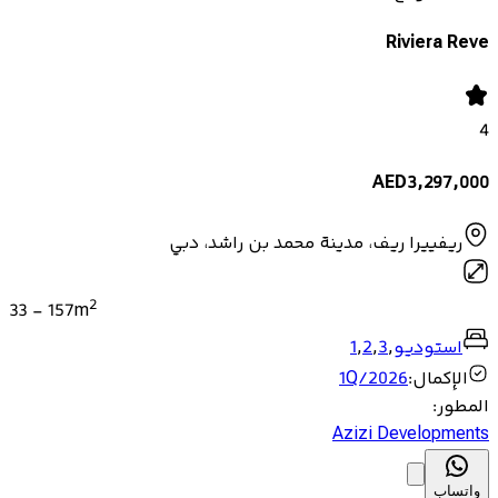
Riviera Reve
4
AED
3,297,000
ريفييرا ريف، مدينة محمد بن راشد، دبي
2
33
-
157
m
استوديو
,
3
,
2
,
1
الإكمال
:
1Q/2026
المطور
:
Azizi Developments
واتساب