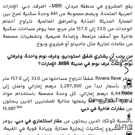
يقع المشروع في منطقة ميدان، MBR- المرقد، دبي، الإمارات
العربية المتحدة، ويضم مجموعة من 441 وحدة سكنية تمزج بين
العمارة الحديثة الجذابة والمرافق العالمية. تتراوح أحجام
الوحدات من 33.0 إلى 157.0 متر مربع، مما يوفر مساحات سكنية
فاخرة مع أسقف مرتفعة، وإضاءة طبيعية، وتشطيبات مصممة
من علامات تجارية مثل جاجيناو أو فيلروي وبوخ.
من يجب أن يشتري شقق استوديو، وغرف نوم واحدة، وغرفتي
مرافق عامة
نوم، وثلاث غرف نوم في مدينة MBR، الإمارات؟
يوفر Riviera Reve شققاً تتراوح مساحتها من 33.0 إلى 157.0 متر
مربع، بأسعار تبدأ من 3,297,000 درهم إماراتي وتصل إلى
حافلة
6,947,000 درهم إماراتي. كل وحدة مصممة باستخدام مواد
Damac Park Tower 2
عالمية المستوى، مما يجعلها مثالية للمشترين الذين يبحثون
km
عن
عقارات فاخرة في دبي
.
15.087
بالنسبة لأولئك الذين يبحثون عن
عقار استثماري في دبي
، يوفر
03:25:19
هذا المشروع إمكانيات إيجارية ممتازة، وزيادة قوية في القيمة،