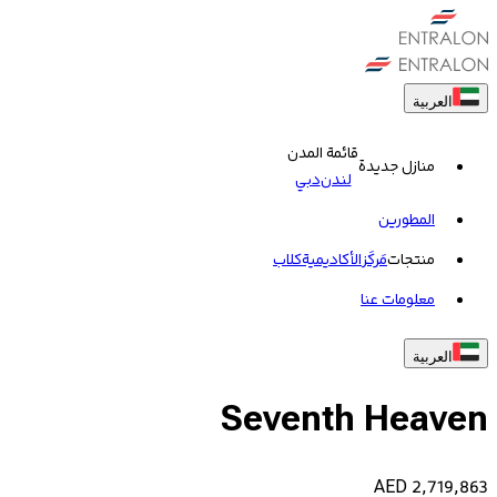
العربية
قائمة المدن
منازل جديدة
لندن
دبي
المطورين
منتجات
مَركَز
الأكاديمية
کلاب
معلومات عنا
العربية
Seventh Heaven
AED
2,719,863