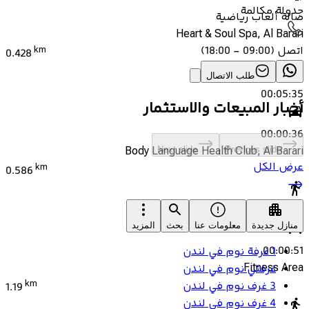
جدولة مكالمة
صالة ألعاب رياضية
Heart & Soul Spa, Al Barari
اتصل
(
09:00 - 18:00
)
km
0.428
طلب الاتصال
00:05:35
أخبار المبيعات والاستثمار
00:00:36
Body Language Health Club, Al Barari
Next slide
Previous slide
عرض الكل
km
0.586
00:07:52
منازل جديدة
معلومات عنا
بحث
المزيد
00:00:51
1 غرفة نوم في لندن
Fitness Area
غرفتي نوم في لندن
km
3 غرف نوم في لندن
1.19
4 غرف نوم في لندن