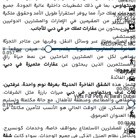
06:41:01
وبنتهاوس
، بما في ذلك تشطيبات داخلية عالية الجودة. جميع
0
الوحدات تملك حراً، مما يوفر استقراراً طويل الأمد وحقوق ملكية
5,000,000
00:43:56
كاملة لكل من المقيمين في الإمارات والمشترين الدوليين
مدة السداد
الذين يبحثون عن
عقارات تملك حر في دبي للأجانب
.
سنوات
المستشفى
20
مع اتصال ممتاز عبر وسائل النقل، وقربها من متاجر التجزئة
MEDSPACE MC
الفاخرة، والمدارس النخبوية، يقدم سيفنث هيفن موقعاً لا
km
0.057
يضاهى لكل من المشترين الباحثين عن نمط حياة راقٍ
1
والمستثمرين الذين يبحثون عن
عقارات متميزة في دبي،
30
سنوات
00:00:46
الإمارات
.
سعر الفائدة
تشمل هذه
الشقق الفاخرة الحديثة بغرفة نوم واحدة، غرفتين،
2
00:00:05
ثلاث غرف وبنتهاوس في دبي
ميزات بارزة مثل الشرفات،
%
Vets Fur Pets Al Barari Dubai
والمقاهي والمطاعم، ومنطقة للأطفال. مع حالة مكتملة وتسليم
km
0.115
جاهز للسكن، فإن الوقت الحالي هو الأنسب لتأمين مكانك في
هذا العنوان المرموق.
1
%
00:01:33
30
%
يمكن للمشترين الاستمتاع بمواقف خاصة، وخدمات كونسيرج،
AED
0
وتكامل نظام المنزل الذكي في جميع الوحدات. سواء كانت
شقة