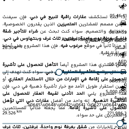
دبي
.
05:46:41
إذا كنت تستكشف
عقارات راقية للبيع في دبي
، فإن سيفنث
هيفن مصمم للمشترين
المتميزين
الذين يقدرون الخصوصية،
والفخامة، والتصميم. سواء كنت تبحث عن
شراء للتأجير شقة
00:37:59
فاخرة بغرفة نوم واحدة، غرفتين، ثلاث غرف وبنتهاوس في دبي
،
Arabian Ranches, Mirador Gate 1
حاسبة الرهن العقاري
أو منزلاً ثانياً في موقع
مرغوب فيه
، فإن هذا المشروع يلبي أنماط
km
26.304
السعر
الحياة الراقية.
2,719,863
AED
05:56:26
يمكن لمشتري هذا المشروع أيضاً
التأهل للحصول على تأشيرة
من خلال
برنامج التأشيرة العقارية في دبي
. سواء كنت تهدف إلى
الحصول على إقامة في الإمارات من خلال الاستثمار العقاري
أو
00:39:03
0
تأمين استقرار طويل الأمد مع خيار تأشيرة ذهبية في دبي، فإن
5,000,000
هذا المشروع يلبي
الحد الأدنى لقيمة العقار للحصول على
مدرسة
إيداع
التأشيرة الذهبية
. إنه واحد من أفضل
عقارات دبي التي تؤهل
\u0645\u0648\u0642\u0641 \u0627\u0644\u0...
AED
للحصول على تأشيرة إقامة
، مما يجعله مثالياً للمستثمرين
km
29.526
271,986.3
والمغتربين على حد سواء.
تتراوح الخيارات من
شقق بغرفة نوم واحدة، غرفتين، ثلاث غرف