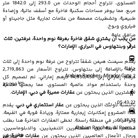
المستوى. تتراوح أحجام الوحدات من 293.0 إلى 1842.0 متر
مربع، مما يوفر مساحات سكنية فاخرة مع أسقف عالية، وإضاءة
طبيعية، وتشطيبات مصممة من علامات تجارية مثل جاجيناو أو
فيلروي وبوخ.
مرافق عامة
من يجب أن يشتري شقق فاخرة بغرفة نوم واحدة، غرفتين، ثلاث
غرف وبنتهاوس في البراري، الإمارات؟
يقدم سيفنث هيفن شققاً تتراوح من غرفة نوم واحدة إلى ثلاث
حافلة
غرف، بالإضافة إلى بنتهاوس. تتراوح الأسعار من 2,719,863
Arabian Ranches, Mirador Gate 2
درهم إماراتي إلى 14,930,450 درهم إماراتي. تم تصميم كل
km
وحدة باستخدام مواد عالمية المستوى، مما يجعلها مثالية
25.299
للمشترين الذين يبحثون عن
عقارات مميزة في دبي، الإمارات
.
05:43:22
بالنسبة لأولئك الذين يبحثون عن
عقار استثماري في دبي
، يقدم
هذا المشروع إمكانيات إيجارية ممتازة، وزيادة قوية في القيمة،
وتوافر نادر في منطقة راسخة. تحظى العقارات الفاخرة هنا بطلب
00:37:37
مستمر، خاصة بين المستأجرين التنفيذيين، والدبلوماسيين،
Arabian Ranches, Al Reem 2
ورجال الأعمال العالميين الذين يبحثون عن
عقارات فاخرة في
km
25.539