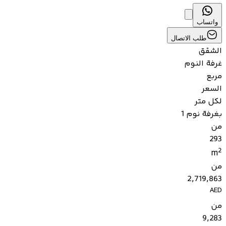
واتساب
طلب الاتصال
الشقق
غرفة النوم
مربع
السعر
لكل متر
بغرفة نوم 1
من
293
2
m
من
2,719,863
AED
من
9,283