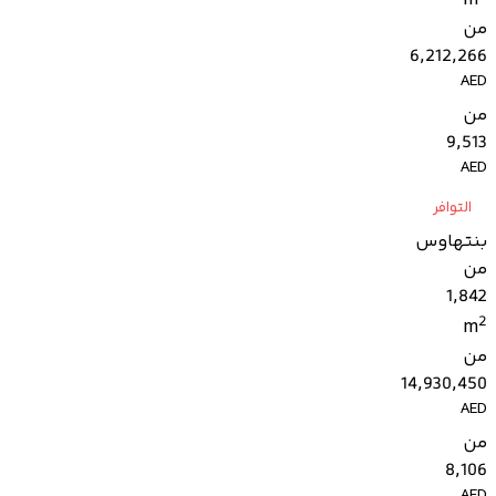
m
من
6,212,266
AED
من
9,513
AED
التوافر
بنتهاوس
من
1,842
2
m
من
14,930,450
AED
من
8,106
AED