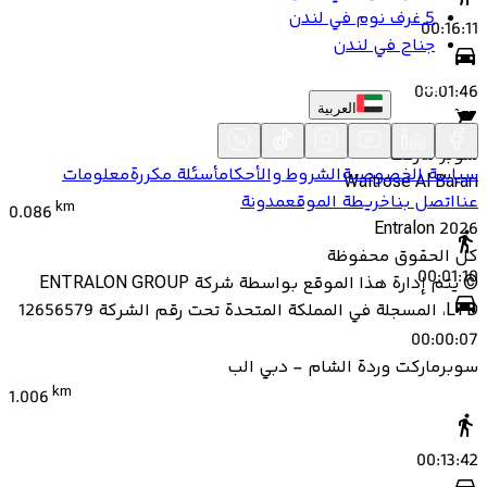
5 غرف نوم في لندن
00:16:11
جناح في لندن
00:01:46
العربية
سوبر ماركت
سياسة الخصوصية
الشروط والأحكام
أسئلة مكررة
معلومات
Waitrose Al Barari
عنا
اتصل بنا
خريطة الموقع
مدونة
km
0.086
Entralon
2026
كل الحقوق محفوظة
00:01:10
©
يتم إدارة هذا الموقع بواسطة شركة ENTRALON GROUP
LTD، المسجلة في المملكة المتحدة تحت رقم الشركة 12656579
00:00:07
سوبرماركت وردة الشام - دبي الب
km
1.006
00:13:42