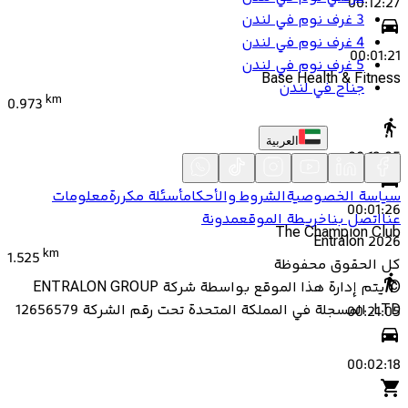
00:12:27
3 غرف نوم في لندن
4 غرف نوم في لندن
00:01:21
5 غرف نوم في لندن
Base Health & Fitness
جناح في لندن
km
0.973
العربية
00:13:05
سياسة الخصوصية
الشروط والأحكام
أسئلة مكررة
معلومات
00:01:26
عنا
اتصل بنا
خريطة الموقع
مدونة
The Champion Club
Entralon
2026
km
1.525
كل الحقوق محفوظة
©
يتم إدارة هذا الموقع بواسطة شركة ENTRALON GROUP
LTD، المسجلة في المملكة المتحدة تحت رقم الشركة 12656579
00:21:05
00:02:18