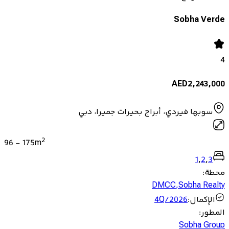
Sobha Verde
4
AED
2,243,000
سوبها فيردي، أبراج بحيرات جميرا، دبي
2
96
-
175
m
1
,
2
,
3
محطة
:
DMCC
,
Sobha Realty
الإكمال
:
4Q/2026
المطور
:
Sobha Group