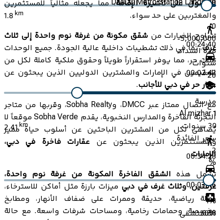
DMCC Metro Station Landside
للحصول على تأشيرة الإقامة
، مما يجعله مثالياً للمستثمرين
km
والمغتربين على حد سواء.
1.8
0
تتراوح الخيارات من
شقق مكونة من غرفة نوم واحدة إلى ثلاث
5,000,000
00:24:40
غرف
، بما في ذلك تشطيبات داخلية عالية الجودة. جميع الوحدات
مدة السداد
تملك حر، مما يوفر استقراراً طويلاً وحقوق ملكية كاملة لكل من
سنوات
المقيمين في الإمارات والمشترين الدوليين الذين يبحثون عن
00:02:42
20
عقار حر في دبي للأجانب
.
مدرسة
مع اتصال ممتاز عبر DMCC، وSobha Realty، وقربها من متاجر
1
Al mizhar 1
التجزئة الفاخرة والمدارس النخبوية، يقدم Sobha Verde موقعاً لا
30
سنوات
km
2.41
يُضاهى لكل من المشترين الباحثين عن أسلوب حياة مميز
سعر الفائدة
والمستثمرين الذين يبحثون عن
عقارات فاخرة في دبي،
2
الإمارات
.
00:34:28
%
تشمل هذه
الشقق الفاخرة المكونة من غرفة نوم واحدة،
00:03:46
غرفتين، وثلاث غرف في دبي
ميزات بارزة مثل أماكن للاسترخاء،
صالة رياضية، حديقة وممرات على ضفاف الأنهار، ومطابخ
1
%
مخصصة، وحمامات رخامية، ومساحات شرفات واسعة. مع حالة
المستشفى
30
%