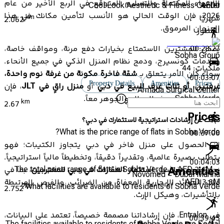
الانتهاء المكتملة والتسليم المتوقع في الربع الأخير من عام
Cool Look Aesthetic & Fitness Center
AED
0
2026، فإن الوقت الحالي هو الأنسب لتأمين مكانك في هذا
km
شهريًا
2.062
العنوان المرموق.
المطور
00:28:27
يمكن للمشترين الاستمتاع بخيارات دفع مرنة، ومواقف خاصة،
Sobha Group
وخدمات كونسيرج، ودمج نظام المنزل الذكي في جميع الأنحاء.
ملكيات:
44
سواء كان الأمر يتعلق بـ
شقة فاخرة مكونة من غرفة نوم واحدة،
00:03:07
Property Details
Amenities
Prices
غرفتين، أو ثلاث غرف للبيع في دبي
أو
منزل راقٍ في JLT
، فإن
Armada Surgical Center
Sobha Verde يوفر الجمال والجوهر معاً.
km
2.67
Prices
تبحث عن إرشادات استراتيجية لاستثمارك في دبي؟
What is the price range of flats in Sobha Verde?
00:37:00
إن الحصول على منزل فاخر في دبي يتجاوز الكتيبات؛ فهو
يتطلب بصيرة عالمية، وتقديراً دقيقاً، وتخطيطاً مالياً استراتيجياً.
00:04:03
The total price range of flats in Sobha Verde is AED 2.4M –
Amenities
نحن نفهم تفاصيل
استثمار العقارات في دبي للمغتربين
، بما في
Novomed - Dubai Marina
AED 3.8M
ذلك العوائد الإيجارية المعفاة من الضرائب، والفرص المرتبطة
What facilities are available to residents of Sobha Verde?
km
2.752
بالتأشيرات، وهيكل الإرث.
في Entralon، فإن إرشاداتنا مصممة خصيصاً، تعتمد على البيانات،
00:39:45