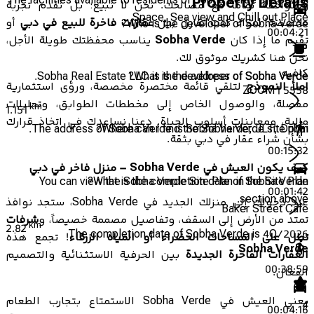
The facilities available to residents of Sobha Verde are Social
Property Details
ومتوافقة تماماً مع مصالحك. نحن لا نبيع؛ بل نقدم تجربة
Space, Sea view and Chill out Place.
مخصصة. سواء كنت تقارن بين
عقارات فاخرة للبيع في دبي
أو
Who is the developer of Sobha Verde?
00:04:21
تقيم ما إذا كان
Sobha Verde
يناسب محفظتك طويلة الأجل،
نحن هنا كشريك موثوق لك.
كافيه
Sobha Real Estate LLC is the developer of Sobha Verde.
What is the address of Sobha Verde?
املأ النموذج
لتلقي قائمة مختصرة مخصصة، ورؤى استثمارية
ZOOM | 5558
مفصلة، والوصول الخاص إلى مخططات الطوابق، وتحليلات
km
1.151
مالية، ومعاينات أسلوب الحياة. دعنا نساعدك في اتخاذ قرارك
The address of Sobha Verde is Sobha Verde, JLT, Dubai.
Where can I find the Sobha Verde site plan?
بشأن شراء عقار في دبي بثقة.
00:15:32
كيف يكون العيش في Sobha Verde – منزل فاخر في دبي
You can view the Sobha Verde Site Plan in the Site Plan
What is the completion date of Sobha Verde?
00:01:42
section above.
عند دخولك إلى منزلك الجديد في Sobha Verde، ستجد نوافذ
Baker Street Cafe
تمتد من الأرض إلى السقف، وتفاصيل مصممة خصيصاً، و
شرفات
km
2.82
The completion date of Sobha Verde is 4Q/2026
تطل على المساحات الخضراء أو المياه الزرقاء
! تجمع هذه
Sobha Verde
العقارات الفاخرة الجديدة
بين الحرفية الاستثنائية والتصميم
00:38:59
الفعال.
يعني العيش في Sobha Verde الاستمتاع بتجارب الطعام
4
00:04:16