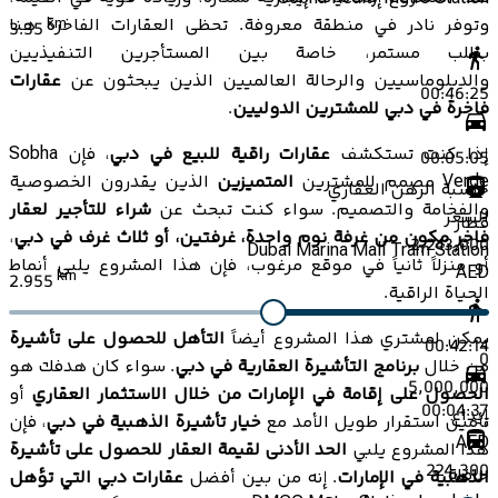
وتوفر نادر في منطقة معروفة. تحظى العقارات الفاخرة هنا
km
3.35
بطلب مستمر، خاصة بين المستأجرين التنفيذيين
والدبلوماسيين والرحالة العالميين الذين يبحثون عن
عقارات
00:46:25
فاخرة في دبي للمشترين الدوليين
.
إذا كنت تستكشف
عقارات راقية للبيع في دبي
، فإن Sobha
00:05:05
Verde مصمم للمشترين
المتميزين
الذين يقدرون الخصوصية
حاسبة الرهن العقاري
والفخامة والتصميم. سواء كنت تبحث عن
شراء للتأجير لعقار
السعر
قطار
فاخر مكون من غرفة نوم واحدة، غرفتين، أو ثلاث غرف في دبي
،
2,243,000
Dubai Marina Mall Tram Station
أو منزلاً ثانياً في موقع مرغوب، فإن هذا المشروع يلبي أنماط
AED
km
2.955
الحياة الراقية.
يمكن لمشتري هذا المشروع أيضاً
التأهل للحصول على تأشيرة
00:42:14
0
من خلال
برنامج التأشيرة العقارية في دبي
. سواء كان هدفك هو
5,000,000
الحصول على إقامة في الإمارات من خلال الاستثمار العقاري
أو
00:04:37
إيداع
تأمين استقرار طويل الأمد مع
خيار تأشيرة الذهبية في دبي
، فإن
AED
هذا المشروع يلبي
الحد الأدنى لقيمة العقار للحصول على تأشيرة
224,300
حافلة
الذهبية في الإمارات
. إنه من بين أفضل
عقارات دبي التي تؤهل