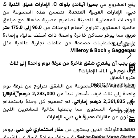
يقع المشروع في
جميرا آيلاندز، بلوك C، الإمارات هيلز، الثنية 5،
دبي، الإمارات العربية المتحدة
. تتضمن هذه المجموعة من
الوحدات المعمارية الحديثة تصاميم عصرية مذهلة مع مرافق
عالمية المستوى. تتراوح أحجام الوحدات من
96.0 إلى 175.0 متر
مربع
، مما يوفر مساكن فاخرة واسعة ذات أسقف عالية، وإضاءة
طبيعية، وتشطيبات مصممة من علامات تجارية عالمية مثل
مرافق عامة
Gaggenau
و
Villeroy & Boch
.
من يجب أن يشتري شقق فاخرة من غرفة نوم واحدة إلى ثلاث
غرف نوم في JLT، الإمارات؟
مترو الأنفاق
DMCC Metro Station
يقدم Sobha Verde مجموعة من الشقق تتراوح من غرفة نوم
km
واحدة إلى ثلاث غرف، بأسعار تبدأ من
2,243,000 درهم إماراتي
1.871
حتى
2,361,835 درهم إماراتي
. تم تصميم كل وحدة باستخدام
مواد عالمية المستوى، مما يجعلها مثالية للمشترين الذين
00:26:20
يبحثون عن
عقارات مميزة في دبي، الإمارات
.
بالنسبة لأولئك الذين يبحثون عن
عقار استثماري في دبي
، يوفر
00:02:53
هذا المشروع إمكانيات إيجارية ممتازة، وزيادة قوية في القيمة،
Sobha Realty Metro Station