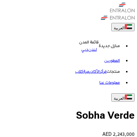
العربية
قائمة المدن
منازل جديدة
لندن
دبي
المطورين
منتجات
مَركَز
الأكاديمية
کلاب
معلومات عنا
العربية
Sobha Verde
AED
2,243,000