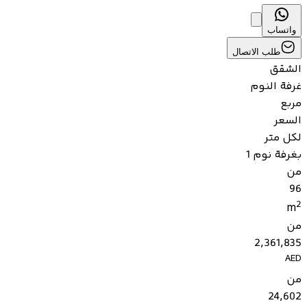
واتساب
طلب الاتصال
الشقق
غرفة النوم
مربع
السعر
لكل متر
بغرفة نوم 1
من
96
2
m
من
2,361,835
AED
من
24,602