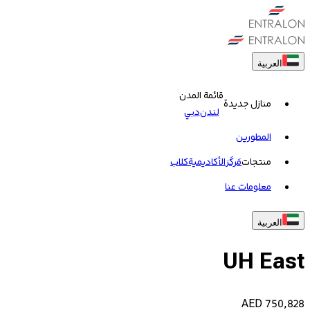
العربية
قائمة المدن
منازل جديدة
لندن
دبي
المطورين
منتجات
مَركَز
الأكاديمية
کلاب
معلومات عنا
العربية
UH East
AED
750,828