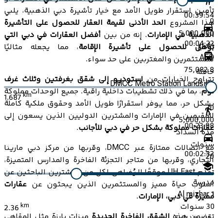
تأمين استقرار طويل الأمد مع خيار تأشيرة دبي الذهبية، يلبي
00:39:54
0
هذا المشروع
الحد الأدنى لقيمة العقار للحصول على التأشيرة
5,000,000
الذهبية في الإمارات
. إنه من بين
أفضل العقارات في دبي التي
00:04:22
إيداع
تؤهل للحصول على تأشيرة الإقامة
، مما يجعله مثاليًا
AED
للمستثمرين والمغتربين على حد سواء.
75,082.8
حافلة
تتراوح الخيارات من
استوديو إلى شقق بغرفتين وثلاث غرف
DMCC Metro Station Landside
نوم
، بما في ذلك تشطيبات داخلية راقية. جميع الوحدات مملوكة
km
1.687
بشكل حر، مما يوفر استقرارًا طويل الأمد وحقوق ملكية كاملة
0
للمقيمين في الإمارات والمشترين الدوليين الذين يسعون إلى
5,000,000
00:23:08
عقارات مملوكة بشكل حر في دبي للأجانب
.
مدة السداد
سنوات
مع اتصالات ممتازة عبر DMCC، وقربها من مركز دبي مارينا
00:02:32
20
التجاري، وقربها من متاجر التجزئة الفاخرة والمدارس المتميزة،
تقدم UH East موقعًا لا يُضاهى لكل من المشترين الباحثين عن
مدرسة
أسلوب حياة مميز والمستثمرين الذين يبحثون عن
عقارات
1
Al mizhar 1
مميزة في دبي، الإمارات
.
30
سنوات
km
2.36
تتضمن هذه
الشقق الفاخرة الجديدة
ميزات بارزة مثل المقاهي