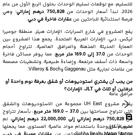
للتسليم، مع توقعات تسليم الوحدات بحلول الربع الأول من عام
2026. تبدأ أسعار الوحدات من
750,828 درهم إماراتي
؛ وهي
فرصة استثنائية للباحثين عن
عقارات فاخرة في دبي
.
يقع المشروع في شارع السرايات، الإمارات هيلز، منطقة جوميرا
ليكس، دبي، الإمارات العربية المتحدة. يجمع هذا المشروع بين
العمارة الحديثة المذهلة والمرافق العالمية. تتراوح أحجام
الوحدات من
37.0 إلى 169.0 متر مربع
، مما يوفر مساكن فاخرة
واسعة ذات أسقف مرتفعة، وإضاءة طبيعية، وتشطيبات مصممة
من علامات تجارية مثل Gaggenau وVilleroy & Boch.
من يجب أن يشتري استوديوهات أو شقق بغرفة نوم واحدة أو
غرفتين أو ثلاث في JLT، الإمارات؟
مرافق عامة
يقدم مشروع UH East مجموعة من الاستوديوهات والشقق
التي تتراوح مساحتها بين
37.0 - 169.0 متر مربع
، بأسعار تتراوح
من
750,828 درهم إماراتي إلى 22,000,000 درهم إماراتي
. تم
مترو الأنفاق
تصميم كل وحدة باستخدام مواد عالمية المستوى، مما يجعلها
Sobha Realty Metro Station
مثالية للمشترين الذين يبحثون عن
عقارات مميزة في دبي،