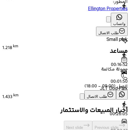
المطور
:
Ellington Properties
00:14:27
واتساب
00:01:35
طلب الاتصال
Small park
km
1.218
مساعد
00:16:52
جدولة مكالمة
00:01:50
اتصل
(
09:00 - 18:00
)
JLT Dog Park
km
1.433
طلب الاتصال
أخبار المبيعات والاستثمار
00:20:05
Next slide
Previous slide