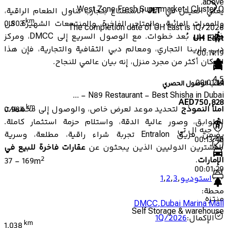
above.
West Zone Fresh Supermarket | Cluster O ...
يعني العيش في
JLT
الاستمتاع بتجارب تناول الطعام الراقية،
km
والممرات المائية، والمتاجر الفاخرة، والمنتجعات الشهيرة، كل
0.803
The completion date of UH East is 1Q/2026
ذلك على بُعد خطوات. مع الوصول السريع إلى DMCC، ومركز
UH East
دبي مارينا التجاري، ومعالم دبي الثقافية والتجارية، فإن هذا
00:11:19
المكان أكثر من مجرد منزل، إنه بيان عالمي للنجاح.
4.5
00:01:14
اطلب الوصول الحصري
N89 Restaurant - Best Shisha in Dubai - ...
AED
750,828
km
املأ النموذج
لتحديد موعد لعرض خاص، والوصول إلى مخططات
0.984
الطوابق، وصور عالية الدقة، واستلام حزمة استثمار كاملة.
جيه ال تي
يضمن فريق Entralon تجربة شراء راقية، مطلعة، وسرية
00:13:40
للمشترين الدوليين الذين يبحثون عن
عقارات فاخرة للبيع في
2
الإمارات
.
37
-
169
m
00:01:29
استوديو
,
3
,
2
,
1
محطة
:
منتزه
DMCC
,
Dubai Marina Mall
Self Storage & warehouse
الإكمال
:
1Q/2026
km
1.038