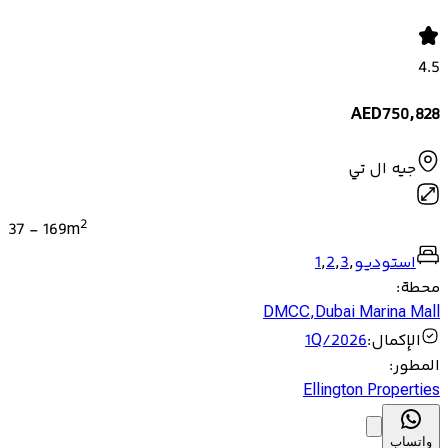
4.5
AED
750,828
جيه ال تي
2
37
-
169
m
استوديو
,
3
,
2
,
1
محطة
:
DMCC
,
Dubai Marina Mall
الإكمال
:
1Q/2026
المطور
:
Ellington Properties
واتساب