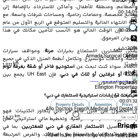
سعر الفائدة
والمطاعم، ومنطقة للأطفال، وأماكن للاسترخاء، بالإضافة إلى
2
00:34:09
مطابخ مخصصة، وحمامات رخامية، ومساحات شرفات واسعة. مع
%
حالة الانتهاء الحالية والتسليم المتوقع في الربع الأول من عام
00:03:44
2026، فإن الوقت الحالي هو الأنسب لتأمين مكانك في هذا
العنوان المرموق.
1
%
المستشفى
30
%
يمكن للمشترين الاستمتاع بخيارات
مرنة
، ومواقف سيارات
Armada Surgical Center
AED
0
خاصة، وخدمات كونسيرج، وتكامل أنظمة المنزل الذكي في جميع
km
شهريًا
1.011
الأنحاء. سواء كنت تبحث عن
استوديو فاخر أو شقة بغرفة نوم
المطور
واحدة أو غرفتين أو ثلاث في دبي
، فإن UH East يجمع بين
الجمال والمضمون.
00:14:05
Ellington Properties
ملكيات:
43
هل تبحث عن إرشادات استراتيجية لاستثمارك في دبي؟
00:01:32
Property Details
Amenities
Prices
Allo Doctors French Medical And Dental S...
إن الحصول على منزل فاخر في دبي يتجاوز الكتيبات؛ فهو
km
1.622
يتطلب رؤية عالمية، وخصوصية، وتخطيط مالي استراتيجي. نحن
Prices
نفهم تفاصيل
الاستثمار العقاري في دبي للمغتربين
، بما في
ذلك العوائد الإيجارية المعفاة من الضرائب، والفرص المرتبطة
What is the price range of flats in UH East?
00:22:29