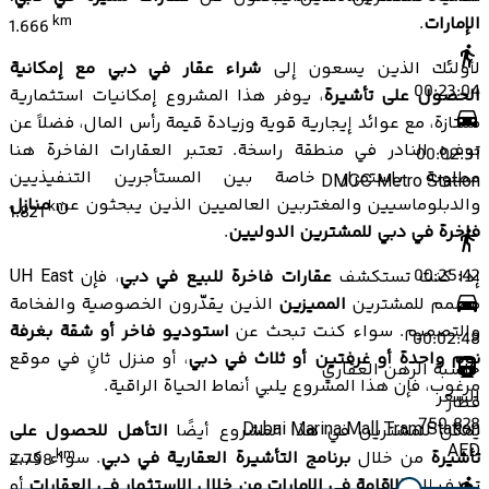
الإمارات
.
km
1.666
لأولئك الذين يسعون إلى
شراء عقار في دبي مع إمكانية
00:23:04
الحصول على تأشيرة
، يوفر هذا المشروع إمكانيات استثمارية
ممتازة، مع عوائد إيجارية قوية وزيادة قيمة رأس المال، فضلاً عن
توفره النادر في منطقة راسخة. تعتبر العقارات الفاخرة هنا
00:02:31
مطلوبة باستمرار، خاصة بين المستأجرين التنفيذيين
DMCC Metro Station
والدبلوماسيين والمغتربين العالميين الذين يبحثون عن
منازل
km
1.821
فاخرة في دبي للمشترين الدوليين
.
00:25:42
إذا كنت تستكشف
عقارات فاخرة للبيع في دبي
، فإن UH East
مصمم للمشترين
المميزين
الذين يقدّرون الخصوصية والفخامة
والتصميم. سواء كنت تبحث عن
استوديو فاخر أو شقة بغرفة
00:02:48
نوم واحدة أو غرفتين أو ثلاث في دبي
، أو منزل ثانٍ في موقع
حاسبة الرهن العقاري
مرغوب، فإن هذا المشروع يلبي أنماط الحياة الراقية.
السعر
قطار
750,828
Dubai Marina Mall Tram Station
يمكن للمشترين في هذا المشروع أيضًا
التأهل للحصول على
AED
km
تأشيرة
من خلال
برنامج التأشيرة العقارية في دبي
. سواء كنت
2.798
تهدف إلى
الإقامة في الإمارات من خلال الاستثمار في العقارات
أو