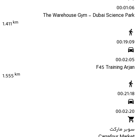
00:01:06
The Warehouse Gym - Dubai Science Park
km
1.411
00:19:09
00:02:05
F45 Training Arjan
km
1.555
00:21:18
00:02:20
سوبر ماركت