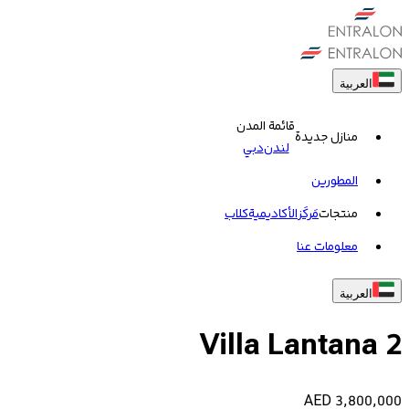
العربية
قائمة المدن
منازل جديدة
لندن
دبي
المطورين
منتجات
مَركَز
الأكاديمية
کلاب
معلومات عنا
العربية
Villa Lantana 2
AED
3,800,000