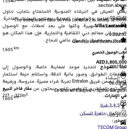
1.594
section above.
يعني العيش في البرشاء الجنوبية الاستمتاع بتجارب تناول
00:21:42
الطعام الفاخر، والواجهات البحرية، ومتاجر البوتيك الفاخرة،
The completion date of Villa Lantana 2 is Ready to move
والمنتجعات الشهيرة، وكلها على بعد لحظات. مع الوصول
Villa Lantana 2
السريع إلى معالم دبي الثقافية والتجارية، فإن هذا المكان هو
00:02:22
أكثر من مجرد منزل، إنه بيان عالمي للنجاح.
Genesis Healthcare Centre
km
4
1.605
اطلب الوصول الحصري
AED
3,800,000
00:21:50
املأ النموذج
لتحديد موعد لمعاينة خاصة، والوصول إلى
مخططات الطوابق، وصور عالية الدقة، واستلام حزمة استثمار
البرشاء
كاملة. يضمن فريق Entralon تجربة شراء مميزة، مدروسة، ورفيعة
00:02:23
المستوى للمشترين الدوليين الذين يبحثون عن
عقار فاخر للبيع
Dr Sherief Elsayed - Spinal Surgeon
2
227
-
322
m
في الإمارات
.
km
1.605
5
,
4
,
3
,
فيلا
الإكمال
:
جاهزة للسكن
00:21:50
المطور
:
TECOM Group