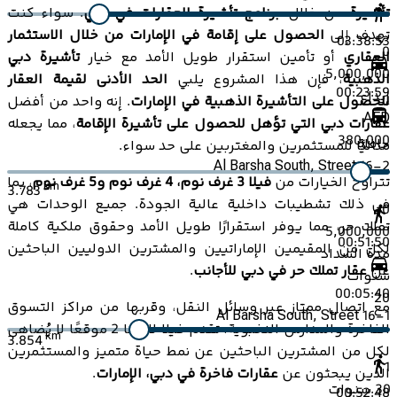
تأشيرة
من خلال
برنامج تأشيرة العقارات في دبي
. سواء كنت
تهدف إلى
الحصول على إقامة في الإمارات من خلال الاستثمار
03:38:53
0
العقاري
أو تأمين استقرار طويل الأمد مع خيار
تأشيرة دبي
5,000,000
الذهبية
، فإن هذا المشروع يلبي
الحد الأدنى لقيمة العقار
00:23:59
إيداع
للحصول على التأشيرة الذهبية في الإمارات
. إنه واحد من أفضل
AED
عقارات دبي التي تؤهل للحصول على تأشيرة الإقامة
، مما يجعله
380,000
حافلة
مثاليًا للمستثمرين والمغتربين على حد سواء.
Al Barsha South, Street 16-2
تتراوح الخيارات من
فيلا 3 غرف نوم، 4 غرف نوم و5 غرف نوم
، بما
km
3.783
في ذلك تشطيبات داخلية عالية الجودة. جميع الوحدات هي
0
تملك حر، مما يوفر استقرارًا طويل الأمد وحقوق ملكية كاملة
5,000,000
00:51:50
لكل من المقيمين الإماراتيين والمشترين الدوليين الباحثين
مدة السداد
عن
عقار تملك حر في دبي للأجانب
.
سنوات
00:05:40
20
مع اتصال ممتاز عبر وسائل النقل، وقربها من مراكز التسوق
Al Barsha South, Street 16-1
الفاخرة والمدارس النخبوية، تقدم فيلا لانتانا 2 موقعًا لا يُضاهى
km
3.854
لكل من المشترين الباحثين عن نمط حياة متميز والمستثمرين
1
الذين يبحثون عن
عقارات فاخرة في دبي، الإمارات
.
30
سنوات
00:52:48