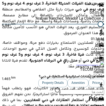
تتضمن هذه
الفيلات الحديثة الفاخرة، 3 غرف نوم، 4 غرف نوم و5
سعر الفائدة
غرف نوم في دبي
ميزات بارزة مثل المقاهي والمطاعم، منطقة
2
00:05:47
للأطفال، وأماكن للاسترخاء، بالإضافة إلى مطابخ مصممة،
%
Arabian Ranches, Mirador La Coleccion 2
حمامات رخامية، ومساحات شرفة واسعة. مع حالة الإنجاز المكتملة
km
6.841
والتسليم الفوري، يعد الوقت الحالي هو الأنسب لتأمين مكانك
في هذا العنوان المرموق.
1
%
01:34:14
30
%
يمكن للمشترين الاستمتاع بخيارات دفع مرنة، ومواقف خاصة،
AED
0
وخدمات كونسيرج، وتكامل المنزل الذكي في جميع الوحدات.
شهريًا
00:10:19
سواء كانت
فيلا فاخرة، 3 غرف نوم، 4 غرف نوم و5 غرف نوم
المطور
للبيع في دبي
أو
منزل راقٍ في البرشاء الجنوبية
، تقدم فيلا لانتانا
مدرسة
2 الجمال والجوهر معًا.
TECOM Group
meme
ملكيات:
1
تبحث عن إرشادات استراتيجية لاستثمارك في دبي؟
km
1.465
Property Details
Amenities
Prices
شراء منزل فاخر في دبي يتجاوز الكتيبات، فهو يتطلب فهماً
00:19:50
عالمياً، وخصوصية، وتخطيطًا ماليًا استراتيجيًا. نحن نفهم الفروق
Prices
الدقيقة في
استثمار العقارات في دبي للمغتربين
، بما في ذلك