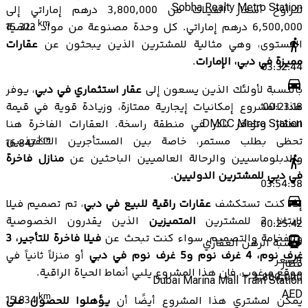
Sobha Realty Metro Station
تتراوح أسعار الفيلات من 3,800,000 درهم إماراتي إلى
km
6,500,000 درهم إماراتي. كل وحدة مصنوعة من مواد عالمية
15.323
المستوى، وهي مثالية للمشترين الذين يبحثون عن
عقارات
مميزة في دبي، الإمارات
.
03:32:44
بالنسبة لأولئك الذين يسعون إلى
عقار استثماري في دبي
، يوفر
هذا المشروع إمكانيات إيجارية ممتازة، وزيادة قوية في قيمة
00:23:18
العقار، وتوافر نادر في منطقة راسخة. العقارات الفاخرة هنا
DMCC Metro Station
تحظى بطلب مستمر، خاصة بين المستأجرين التنفيذيين
km
16.847
والدبلوماسيين والرحالة العالميين الباحثين عن
منازل فاخرة
في دبي للمشترين الدوليين
.
03:54:38
إذا كنت تستكشف
عقارات راقية للبيع في دبي
، تم تصميم فيلا
لانتانا 2 للمشترين
المتميزين
الذين يقدرون الخصوصية
00:25:42
والفخامة والتصميم. سواء كنت تبحث عن
فيلا فاخرة للتأجير، 3
حاسبة الرهن العقاري
غرف نوم، 4 غرف نوم و5 غرف نوم في دبي
أو منزلاً ثانياً في
السعر
قطار
موقع مرغوب، فإن هذا المشروع يلبي أنماط الحياة الراقية.
3,800,000
Dubai Marina Mall Tram Station
AED
km
15.834
يمكن لمشتري هذا المشروع أيضًا أن
يؤهلوا للحصول على