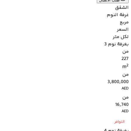
طلب الاتصال
الشقق
غرفة النوم
مربع
السعر
لكل متر
بغرفة نوم 3
من
227
2
m
من
3,800,000
AED
من
16,740
AED
التوافر
بغرفة نوم 4