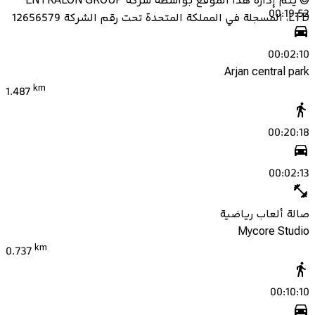
©
يتم إدارة هذا الموقع بواسطة شركة ENTRALON GROUP
00:19:52
LTD، المسجلة في المملكة المتحدة تحت رقم الشركة 12656579
00:02:10
Arjan central park
km
1.487
00:20:18
00:02:13
صالة ألعاب رياضية
Mycore Studio
km
0.737
00:10:10