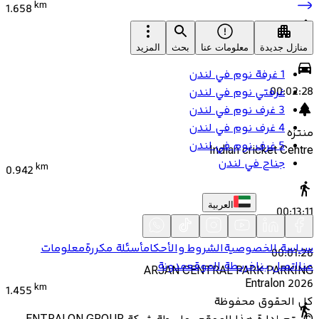
km
1.658
منازل جديدة
معلومات عنا
بحث
المزيد
00:22:34
1 غرفة نوم في لندن
00:02:28
غرفتي نوم في لندن
3 غرف نوم في لندن
4 غرف نوم في لندن
منتزه
5 غرف نوم في لندن
Indian cricket Centre
جناح في لندن
km
0.942
العربية
00:13:11
سياسة الخصوصية
الشروط والأحكام
أسئلة مكررة
معلومات
00:01:26
عنا
اتصل بنا
خريطة الموقع
مدونة
ARJAN CENTRAL PARK PARKING
Entralon
2026
km
1.455
كل الحقوق محفوظة