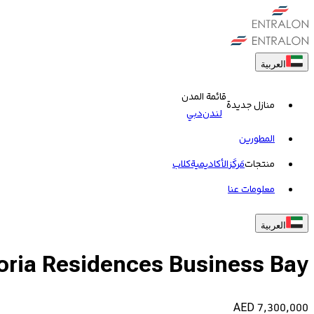
العربية
قائمة المدن
منازل جديدة
لندن
دبي
المطورين
منتجات
مَركَز
الأكاديمية
کلاب
معلومات عنا
العربية
oria Residences Business Bay
AED
7,300,000