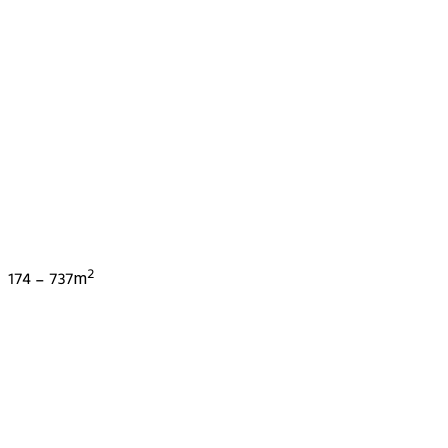
2
174
-
737
m