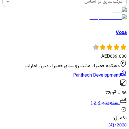
مرتب‌سازی بر اساس
Voxa
AED
639,000
دهکده جمیرا ، مثلث روستای جمیرا ، دبی ، امارات
Pantheon Development
2
72
m
-
36
استودیو
,
4
,
2
,
1
تکمیل
:
3Q/2028