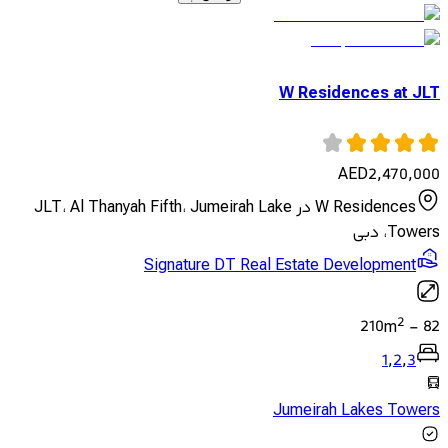
W Residences at JLT
AED
2,470,000
W Residences در JLT، Al Thanyah Fifth، Jumeirah Lake
Towers، دبی
Signature DT Real Estate Development
2
210
m
-
82
1
,
2
,
3
Jumeirah Lakes Towers