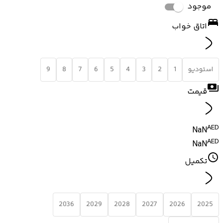
موجود
اتاق خواب
استودیو
1
2
3
4
5
6
7
8
9
قیمت
AED
NaN
AED
NaN
تکمیل
2036
2029
2028
2027
2026
2025