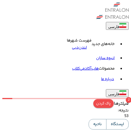
فارسی
فهرست شهرها
خانه‌های جدید
لندن
دبی
انبوه سازان
محصولات
هاب
آکادمی
کلاب
درباره ما
فارسی
2
فیلترها
پاک کردن
نتیجه
:
53
ایستگاه
ناحیه