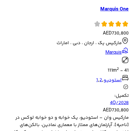
Marquis One
AED
730,800
مارکیس یک ، ارجان ، دبی ، امارات
Marquis
2
111
m
-
41
استودیو
,
2
,
1
تکمیل
:
4Q/2028
AED
730,800
مارکیس وان – استودیو، یک خوابه و دو خوابه لوکس در
[ناحیه]. آپارتمان‌های ممتاز با معماری نمادین، بالکن‌های