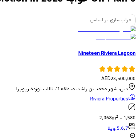
مرتب‌سازی بر اساس
Nineteen Riviera Lagoon
AED
23,500,000
دبی، شهر محمد بن راشد، منطقه 11، تالاب نوزده ریویرا
Riviera Properties
2
2,068
m
-
1,580
7
,
6
,
5
,
ویلا