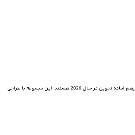
به دنبال خرید یک ملک لوکس در دبی هستید؟ ویلاهای وادی در منطقه ال باراری با 4، 5 و 6 اتاق خواب و قیمت‌هایی از ۱۴ میلیون درهم آماده تحویل در سال 2026 هستند. این مجموعه با طراحی