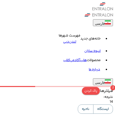
فارسی
فهرست شهرها
خانه‌های جدید
لندن
دبی
انبوه سازان
محصولات
هاب
آکادمی
کلاب
درباره ما
فارسی
2
فیلترها
پاک کردن
نتیجه
:
14
ایستگاه
ناحیه