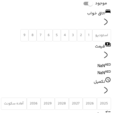
موجود
اتاق خواب
استودیو
1
2
3
4
5
6
7
8
9
قیمت
AED
NaN
AED
NaN
تکمیل
2025
2026
2027
2028
2029
2036
آماده سکونت