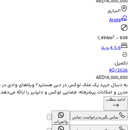
AED
14,000,000
البراری
Arista
2
1,494
m
-
608
6
,
5
,
4
,
ویلا
تکمیل
:
4Q/2026
AED
14,000,000
مدرن و امکانات پیشرفته، فضایی لوکس و دلپذیر را ارائه می‌دهد. هر
ادامه مطلب
تماس بگیرید
درخواست تماس
واتس‌اپ