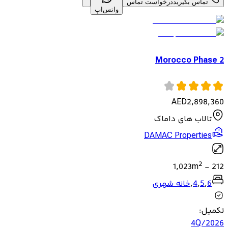
تماس بگیرید
درخواست تماس
واتس‌اپ
Morocco Phase 2
AED
2,898,360
تالاب های داماک
DAMAC Properties
2
1,023
m
-
212
6
,
5
,
4
,
خانه شهری
تکمیل
:
4Q/2026