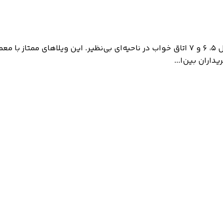
Nineteen Riviera Lagoon – ویلاهای لوکس با مالکیت کامل، شامل ۵، ۶ و ۷ اتاق خواب در ن
داران بین‌ا...