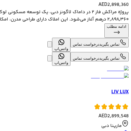
AED
2,898,360
۲,۸۹۸,۳۶۰ درهم آغاز می‌شود. این املاک دارای طراحی مدرن، امکانات جهانی و جزئی...
ادامه مطلب
تماس بگیرید
درخواست تماس
واتس‌اپ
تماس بگیرید
درخواست تماس
واتس‌اپ
LIV LUX
AED
2,899,548
مارینا دبی