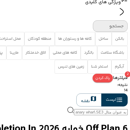
ویژگی های کلیدی
جستجو
بالکن
ساحل
کافه ها و رستوران ها
منطقه کودکان
محل استراحت
باشگاه سلامت
بالگرد
کافه های محلی
اتاق خدمتکار
مارینا
پز
آبگرم
استخر شنا
زمین های تنیس
2
فیلترها
پاک کردن
نتیجه
:
14
لیست
نقشه
Off Plan 6 خوابه Properties For Sale In Dubai With Completion In 2026