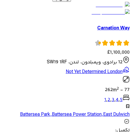
Carnation Way
£
1,100,000
12 برادوی، ویمبلدون، لندن، SW19 1RF
Not Yet Determined London
2
262
m
-
77
1
,
2
,
3
,
4
,
5
Battersea Park
,
Battersea Power Station
,
East Dulwich
تکمیل
: