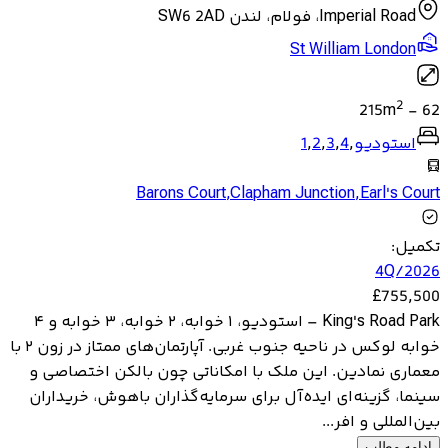
Imperial Road، فولام، لندن SW6 2AD
St William London
2
215
m
-
62
استودیو
,
4
,
3
,
2
,
1
Barons Court
,
Clapham Junction
,
Earl's Court
تکمیل
:
4Q/2026
£
755,500
King's Road Park – استودیو، ۱ خوابه، ۲ خوابه، ۳ خوابه و ۴
خوابه لوکس در ناحیه جنوب غربی. آپارتمان‌های ممتاز در زون ۲ با
معماری نمادین. این ملک با امکاناتی چون بالکن اختصاصی و
سینما، گزینه‌ای ایده‌آل برای سرمایه‌گذاران باهوش، خریداران
بین‌المللی و افر...
ادامه مطلب