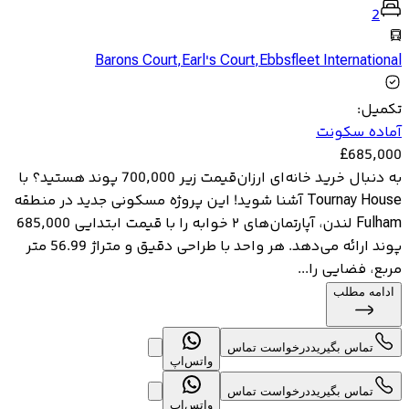
2
Barons Court
,
Earl's Court
,
Ebbsfleet International
تکمیل
:
آماده سکونت
£
685,000
به دنبال خرید خانه‌ای ارزان‌قیمت زیر 700,000 پوند هستید؟ با
Tournay House آشنا شوید! این پروژه مسکونی جدید در منطقه
Fulham لندن، آپارتمان‌های ۲ خوابه را با قیمت ابتدایی 685,000
پوند ارائه می‌دهد. هر واحد با طراحی دقیق و متراژ 56.99 متر
مربع، فضایی را...
ادامه مطلب
تماس بگیرید
درخواست تماس
واتس‌اپ
تماس بگیرید
درخواست تماس
واتس‌اپ