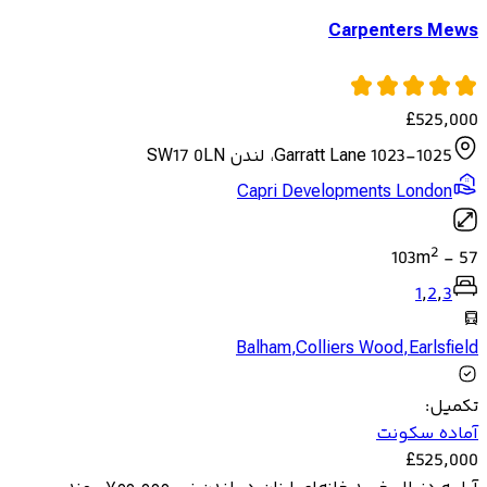
Carpenters Mews
£
525,000
1023-1025 Garratt Lane، لندن SW17 0LN
Capri Developments London
2
103
m
-
57
1
,
2
,
3
Balham
,
Colliers Wood
,
Earlsfield
تکمیل
:
آماده سکونت
£
525,000