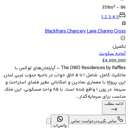
2
359
m
-
86
1
,
2
,
3
,
4
,
5
Blackfriars
,
Chancery Lane
,
Charing Cross
تکمیل
:
آماده سکونت
£
4,000,000
The OWO Residences by Raffles – آپارتمان‌های لوکس با
مالکیت کامل، شامل ۱ تا ۵ اتاق خواب در ناحیه جنوب غربی لندن.
این پروژه با معماری نمادین و امکاناتی نظیر فضای استراحت و
سینما، در زون ۱ واقع شده است. با ۸۵ واحد مسکونی، این ملک
مناسب برای سرمایه‌گذار...
ادامه مطلب
تماس بگیرید
درخواست تماس
واتس‌اپ