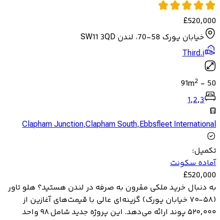
£
520,000
خیابان یورک 58-70، لندن SW11 3QD
Third.i
2
91
m
-
50
1
,
2
,
3
Clapham Junction
,
Clapham South
,
Ebbsfleet International
تکمیل
:
آماده سکونت
£
520,000
به دنبال خرید ملکی مقرون به صرفه در لندن هستید؟ هلو تاور
(۵۸-۷۰ خیابان یورک) گزینه‌ای عالی با قیمت‌های آغازین از
۵۲۰,۰۰۰ پوند ارائه می‌دهد. این پروژه جدید شامل ۹۸ واحد