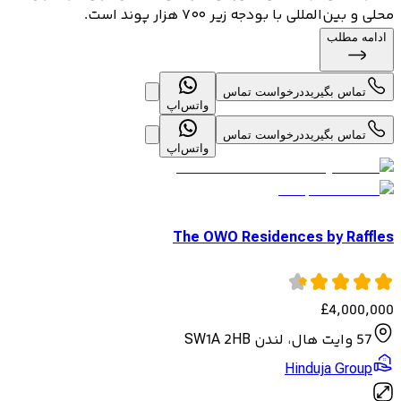
محلی و بین‌المللی با بودجه زیر ۷۰۰ هزار پوند است.
ادامه مطلب
تماس بگیرید
درخواست تماس
واتس‌اپ
تماس بگیرید
درخواست تماس
واتس‌اپ
The OWO Residences by Raffles
£
4,000,000
57 وایت هال، لندن SW1A 2HB
Hinduja Group