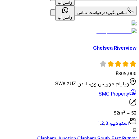
واتس‌اپ
تماس بگیرید
درخواست تماس
واتس‌اپ
Chelsea Riverview
£
805,000
ویلیام موریس وی، لندن SW6 2UZ
SMC Property
2
52
m
-
52
استودیو
,
3
,
2
,
1