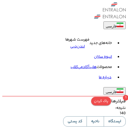
فارسی
فهرست شهرها
خانه‌های جدید
لندن
دبی
انبوه سازان
محصولات
هاب
آکادمی
کلاب
درباره ما
فارسی
1
فیلترها
پاک کردن
نتیجه
:
140
ایستگاه
ناحیه
کد پستی