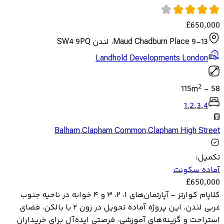
£
650,000
9-13 Maud Chadburn Place، لندن SW4 9PQ
Landhold Developments London
2
115
m
-
58
1
,
2
,
3
,
4
Balham
,
Clapham Common
,
Clapham High Street
تکمیل
:
آماده سکونت
£
650,000
کلاپام کوارتز – آپارتمان‌های ۱، ۲، ۳ و ۴ خوابه در ناحیه جنوب
غربی لندن. این پروژه آماده تحویل در زون ۲ با بالکن، فضای
استراحت و گزینه‌های آموزشی، فرصتی ایده‌آل برای خریداران