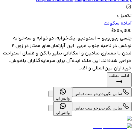
Clapham Junction
,
Clapham South
,
East Putney
تکمیل
:
آماده سکونت
£
805,000
چلسی ریورویو – استودیو، یک‌خوابه، دوخوابه و سه‌خوابه
لوکس در ناحیه جنوب غربی. این آپارتمان‌های ممتاز در زون ۲
لندن با معماری نمادین و امکاناتی نظیر بالکن و فضای استراحت
طراحی شده‌اند. این ملک ایده‌آل برای سرمایه‌گذاران باهوش،
خریداران بین‌المللی و اف...
ادامه مطلب
تماس بگیرید
درخواست تماس
واتس‌اپ
تماس بگیرید
درخواست تماس
واتس‌اپ