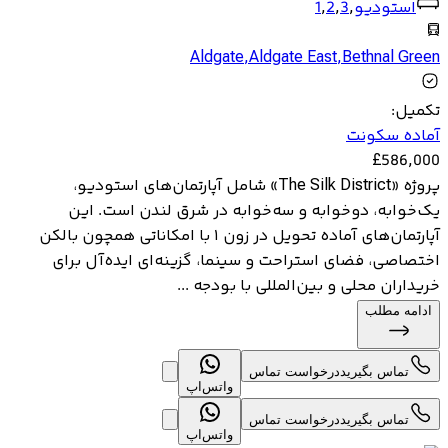
استودیو
,
3
,
2
,
1
Aldgate
,
Aldgate East
,
Bethnal Green
تکمیل
:
آماده سکونت
£
586,000
پروژه «The Silk District» شامل آپارتمان‌های استودیو،
یک‌خوابه، دوخوابه و سه‌خوابه در شرق لندن است. این
آپارتمان‌های آماده تحویل در زون ۱ با امکاناتی همچون بالکن
اختصاصی، فضای استراحت و سینما، گزینه‌ای ایده‌آل برای
خریداران محلی و بین‌المللی با بودجه ...
ادامه مطلب
تماس بگیرید
درخواست تماس
واتس‌اپ
تماس بگیرید
درخواست تماس
واتس‌اپ