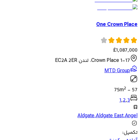
One Crown Place
£
1,087,000
1-17 Crown Place، لندن EC2A 2ER
MTD Group
2
75
m
-
57
1
,
2
,
3
Aldgate
,
Aldgate East
,
Angel
تکمیل
: