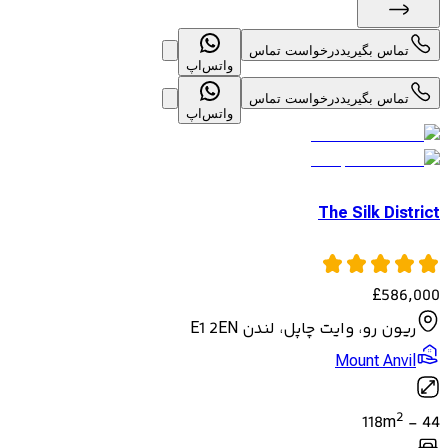
تماس بگیرید
درخواست تماس
واتس‌اپ
تماس بگیرید
درخواست تماس
واتس‌اپ
The Silk District
£
586,000
ریون رو، وایت چاپل، لندن E1 2EN
Mount Anvil
2
118
m
-
44