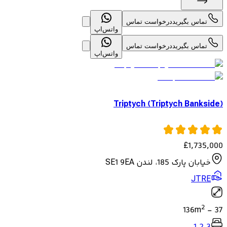
تماس بگیرید
درخواست تماس
واتس‌اپ
تماس بگیرید
درخواست تماس
واتس‌اپ
Triptych (Triptych Bankside)
£
1,735,000
خیابان پارک 185، لندن SE1 9EA
JTRE
2
136
m
-
37