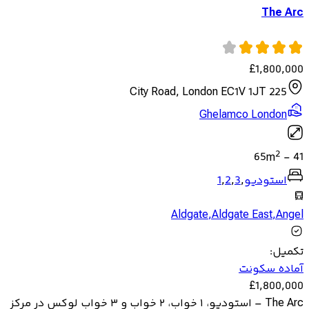
The Arc
£
1,800,000
225 City Road, London EC1V 1JT
Ghelamco London
2
65
m
-
41
استودیو
,
3
,
2
,
1
Aldgate
,
Aldgate East
,
Angel
تکمیل
:
آماده سکونت
£
1,800,000
The Arc – استودیو، ۱ خواب، ۲ خواب و ۳ خواب لوکس در مرکز