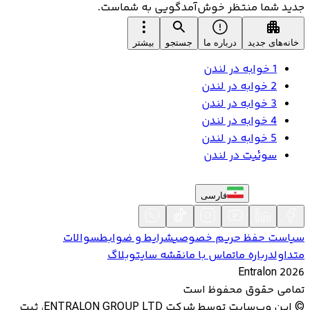
جدید شما منتظر خوش‌آمدگویی به شماست.
خانه‌های جدید
درباره ما
جستجو
بیشتر
1 خوابه در لندن
2 خوابه در لندن
3 خوابه در لندن
4 خوابه در لندن
5 خوابه در لندن
سوئیت در لندن
فارسی
سیاست حفظ حریم خصوصی
شرایط و ضوابط
سوالات
متداول
درباره ما
تماس با ما
نقشه سایت
وبلاگ
Entralon
2026
تمامی حقوق محفوظ است
©
این وب‌سایت توسط شرکت ENTRALON GROUP LTD، ثبت