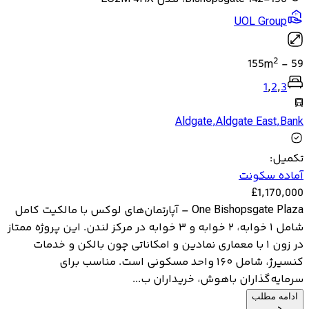
UOL Group
2
155
m
-
59
1
,
2
,
3
Aldgate
,
Aldgate East
,
Bank
تکمیل
:
آماده سکونت
£
1,170,000
One Bishopsgate Plaza – آپارتمان‌های لوکس با مالکیت کامل
شامل ۱ خوابه، ۲ خوابه و ۳ خوابه در مرکز لندن. این پروژه ممتاز
در زون ۱ با معماری نمادین و امکاناتی چون بالکن و خدمات
کنسیرژ، شامل ۱۶۰ واحد مسکونی است. مناسب برای
سرمایه‌گذاران باهوش، خریداران ب...
ادامه مطلب