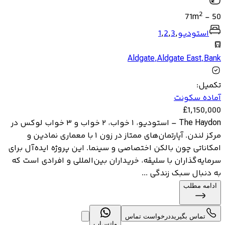
2
71
m
-
50
استودیو
,
3
,
2
,
1
Aldgate
,
Aldgate East
,
Bank
تکمیل
:
آماده سکونت
£
1,150,000
The Haydon – استودیو، ۱ خواب، ۲ خواب و ۳ خواب لوکس در
مرکز لندن. آپارتمان‌های ممتاز در زون ۱ با معماری نمادین و
امکاناتی چون بالکن اختصاصی و سینما. این پروژه ایده‌آل برای
سرمایه‌گذاران با سلیقه، خریداران بین‌المللی و افرادی است که
به دنبال سبک زندگی ...
ادامه مطلب
تماس بگیرید
درخواست تماس
واتس‌اپ