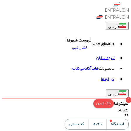
فارسی
فهرست شهرها
خانه‌های جدید
لندن
دبی
انبوه سازان
محصولات
هاب
آکادمی
کلاب
درباره ما
فارسی
1
فیلترها
پاک کردن
نتیجه
:
33
ایستگاه
ناحیه
کد پستی