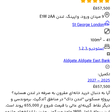
£
657,500
9 میدان ورود، واپینگ، لندن E1W 2AA
St George London
2
100
m
-
41
استودیو
,
3
,
2
,
1
Aldgate
,
Aldgate East
,
Bank
تکمیل
:
2025 – 2027
£
657,500
آیا به دنبال خرید خانه‌ای مقرون به صرفه در لندن هستید؟
پروژه مسکونی "لندن داک" در مناطق آلدگیت، برموندسی و
دیگر نقاط، گزینه‌ای عالی با قیمت شروع از 655,000 پوند است.
این پروژه شامل 1800 واحد مسکونی مدرن با اندازه‌های متنوع