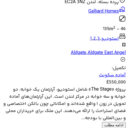
پرده بسته، لندن EC2A 3NZ
Galliard Homes
2
135
m
-
46
استودیو
,
3
,
2
,
1
Aldgate
,
Aldgate East
,
Angel
تکمیل
:
آماده سکونت
£
550,000
پروژه «The Stage» شامل استودیو، آپارتمان یک خوابه، دو
خوابه و سه خوابه در مرکز لندن است. این آپارتمان‌های آماده
تحویل در زون ۱ واقع شده‌اند و امکاناتی چون بالکن اختصاصی و
فضای استراحت را ارائه می‌دهند. این ملک برای خریداران محلی
و بین‌المللی با بودجه...
ادامه مطلب