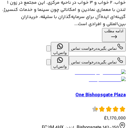
خواب، ۲ خواب و ۳ خواب در ناحیه مرکزی. این مجتمع در زون ۱
لندن با معماری نمادین و امکاناتی چون سینما و خدمات کنسیرژ،
گزینه‌ای ایده‌آل برای سرمایه‌گذاران با سلیقه، خریداران
بین‌المللی و افرادی است...
ادامه مطلب
تماس بگیرید
درخواست تماس
واتس‌اپ
تماس بگیرید
درخواست تماس
واتس‌اپ
One Bishopsgate Plaza
£
1,170,000
142-150 Bishopsgate، لندن EC2M 4HX