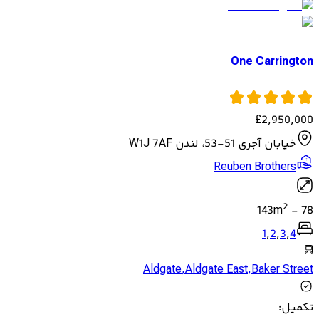
One Carrington
£
2,950,000
خیابان آجری 51-53، لندن W1J 7AF
Reuben Brothers
2
143
m
-
78
1
,
2
,
3
,
4
Aldgate
,
Aldgate East
,
Baker Street
تکمیل
: