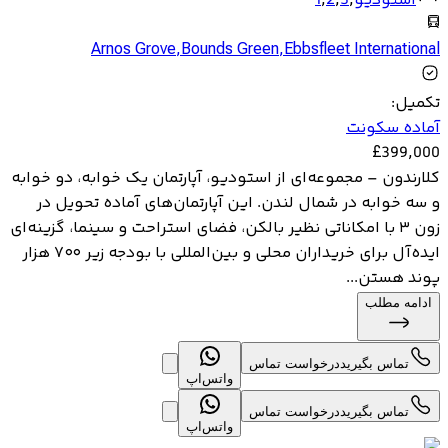
استودیو
,
3
,
2
,
1
Arnos Grove
,
Bounds Green
,
Ebbsfleet International
تکمیل
:
آماده سکونت
£
399,000
کلارندون – مجموعه‌ای از استودیو، آپارتمان یک خوابه، دو خوابه
و سه خوابه در شمال لندن. این آپارتمان‌های آماده تحویل در
زون ۳ با امکاناتی نظیر بالکن، فضای استراحت و سینما، گزینه‌ای
ایده‌آل برای خریداران محلی و بین‌المللی با بودجه زیر ۷۰۰ هزار
پوند هستن...
ادامه مطلب
تماس بگیرید
درخواست تماس
واتس‌اپ
تماس بگیرید
درخواست تماس
واتس‌اپ