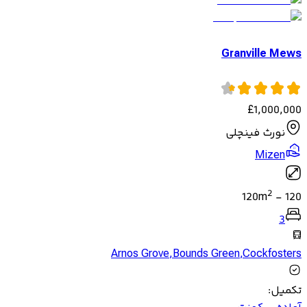
Granville Mews
£
1,000,000
نورث فینچلی
Mizen
2
120
m
-
120
3
Arnos Grove
,
Bounds Green
,
Cockfosters
تکمیل
: