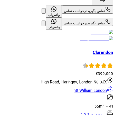
تماس بگیرید
درخواست تماس
واتس‌اپ
تماس بگیرید
درخواست تماس
واتس‌اپ
Clarendon
£
399,000
High Road, Haringey, London N8 0JX
St William London
2
65
m
-
41