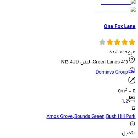
One Fox Lane
فروخته شده
413 Green Lanes، لندن N13 4JD
Dominvs Group
2
0
m
-
0
1
,
2
Arnos Grove
,
Bounds Green
,
Bush Hill Park
تکمیل
: