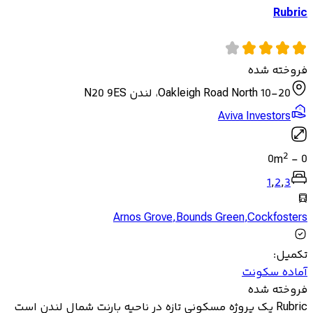
Rubric
فروخته شده
10-20 Oakleigh Road North، لندن N20 9ES
Aviva Investors
2
0
m
-
0
1
,
2
,
3
Arnos Grove
,
Bounds Green
,
Cockfosters
تکمیل
:
آماده سکونت
فروخته شده
Rubric یک پروژه مسکونی تازه در ناحیه بارنت شمال لندن است