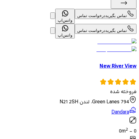
تماس بگیرید
درخواست تماس
واتس‌اپ
تماس بگیرید
درخواست تماس
واتس‌اپ
New River View
فروخته شده
794 Green Lanes، لندن N21 2SH
Dandara
2
0
m
-
0