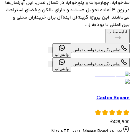
سه‌خوابه، چهارخوابه و پنج‌خوابه در شمال لندن. این آپارتمان‌ها
در زون ۳ آماده تحویل هستند و دارای بالکن و فضای استراحت
می‌باشند. این پروژه گزینه‌ای ایده‌آل برای خریداران محلی و
بین‌المللی با بودجه ز...
ادامه مطلب
تماس بگیرید
درخواست تماس
واتس‌اپ
تماس بگیرید
درخواست تماس
واتس‌اپ
Caxton Square
£
428,500
76-84 Mayes Road، لندن N22 6TE