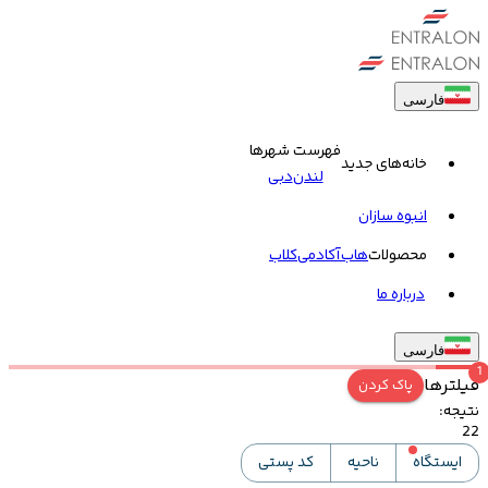
فارسی
فهرست شهرها
خانه‌های جدید
لندن
دبی
انبوه سازان
محصولات
هاب
آکادمی
کلاب
درباره ما
فارسی
1
فیلترها
پاک کردن
نتیجه
:
22
ایستگاه
ناحیه
کد پستی