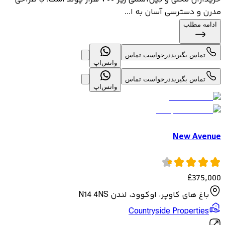
مدرن و دسترسی آسان به ا...
ادامه مطلب
تماس بگیرید
درخواست تماس
واتس‌اپ
تماس بگیرید
درخواست تماس
واتس‌اپ
New Avenue
£
375,000
باغ های کاوپر، اوکوود، لندن N14 4NS
Countryside Properties