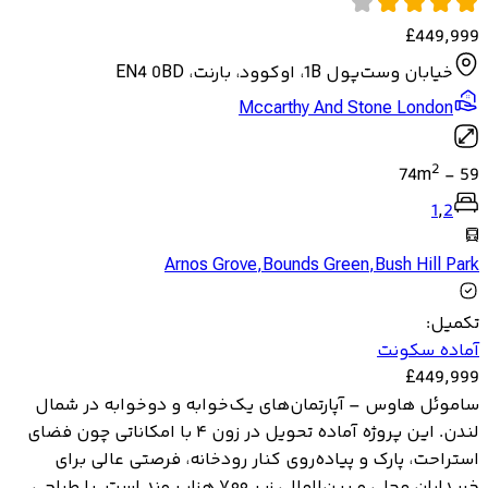
£
449,999
خیابان وست‌پول 1B، اوکوود، بارنت، EN4 0BD
Mccarthy And Stone London
2
74
m
-
59
1
,
2
Arnos Grove
,
Bounds Green
,
Bush Hill Park
تکمیل
:
آماده سکونت
£
449,999
ساموئل هاوس – آپارتمان‌های یک‌خوابه و دوخوابه در شمال
لندن. این پروژه آماده تحویل در زون ۴ با امکاناتی چون فضای
استراحت، پارک و پیاده‌روی کنار رودخانه، فرصتی عالی برای
خریداران محلی و بین‌المللی زیر ۷۰۰ هزار پوند است. با طراحی