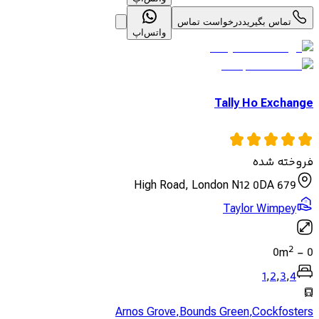
تماس بگیرید
درخواست تماس
واتس‌اپ
Tally Ho Exchange
فروخته شده
679 High Road, London N12 0DA
Taylor Wimpey
2
0
m
-
0
1
,
2
,
3
,
4
Arnos Grove
,
Bounds Green
,
Cockfosters