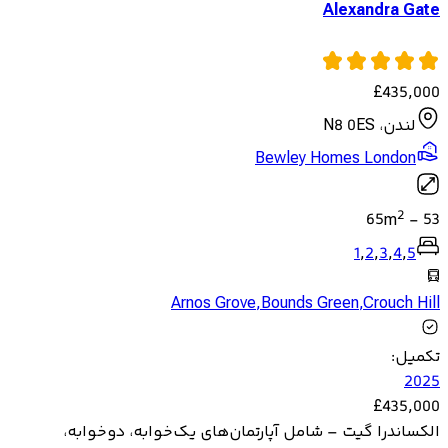
Alexandra Gate
£
435,000
لندن، N8 0ES
Bewley Homes London
2
65
m
-
53
1
,
2
,
3
,
4
,
5
Arnos Grove
,
Bounds Green
,
Crouch Hill
تکمیل
:
2025
£
435,000
الکساندرا گیت – شامل آپارتمان‌های یک‌خوابه، دوخوابه،