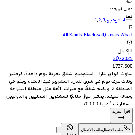
2
117
m
-
51
استوديو
,
3
,
2
,
1
All Saints
,
Blackwall
,
Canary Wharf
الإكمال
:
2Q/2025
£
737,500
ساوث كواي بلازا – استوديو، شقق بغرفة نوم واحدة، غرفتين
وثلاث غرف نوم في شرق لندن. المشروع قيد الإنشاء ويقع في
المنطقة 2، ويضم شققًا مع ميزات رائعة مثل منطقة استراحة
وصالة سينما. يعتبر خيارًا مثاليًا للمشترين المحليين والدوليين
بأسعار تبدأ من 700,000 ...
اقرأ المزيد
طلب الاتصال
طلب الاتصال
واتساب