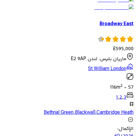
Broadway East
£
595,000
ماريان بليس، لندن E2 9AP
St William London
2
116
m
-
57
1
,
2
,
3
Bethnal Green
,
Blackwall
,
Cambridge Heath
الإكمال
: