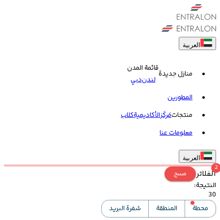
العربية
قائمة المدن
منازل جديدة
لندن
دبي
المطورين
منتجات
مَركَز
الأكاديمية
کلاب
معلومات عنا
العربية
2
الفلاتر
مسح
النتيجة
:
30
محطة
المنطقة
شفرة البريد