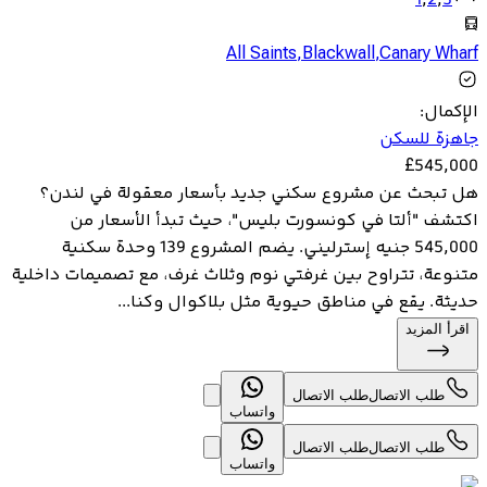
1
,
2
,
3
All Saints
,
Blackwall
,
Canary Wharf
الإكمال
:
جاهزة للسكن
£
545,000
هل تبحث عن مشروع سكني جديد بأسعار معقولة في لندن؟
اكتشف "ألتا في كونسورت بليس"، حيث تبدأ الأسعار من
545,000 جنيه إسترليني. يضم المشروع 139 وحدة سكنية
متنوعة، تتراوح بين غرفتي نوم وثلاث غرف، مع تصميمات داخلية
حديثة. يقع في مناطق حيوية مثل بلاكوال وكنا...
اقرأ المزيد
طلب الاتصال
طلب الاتصال
واتساب
طلب الاتصال
طلب الاتصال
واتساب