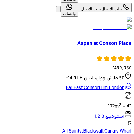
طلب الاتصال
طلب الاتصال
واتساب
Aspen at Consort Place
£
499,950
50 مارش وول، لندن E14 9TP
Far East Consortium London
2
102
m
-
42
استوديو
,
3
,
2
,
1
All Saints
,
Blackwall
,
Canary Wharf