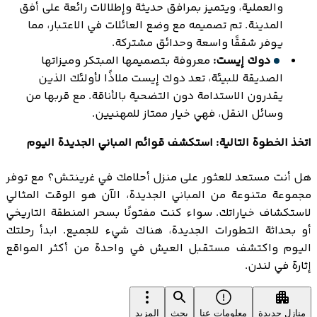
والعملية، ويتميز بمرافق حديثة وإطلالات رائعة على أفق
المدينة. تم تصميمه مع وضع العائلات في الاعتبار، مما
يوفر شققًا واسعة وحدائق مشتركة.
دوك إيست:
معروفة بتصميمها المبتكر وميزاتها
الصديقة للبيئة، تعد دوك إيست ملاذًا لأولئك الذين
يقدرون الاستدامة دون التضحية بالأناقة. مع قربها من
وسائل النقل، فهي خيار ممتاز للمهنيين.
اتخذ الخطوة التالية: استكشف قوائم المباني الجديدة اليوم
هل أنت مستعد للعثور على منزل أحلامك في غرينتش؟ مع توفر
مجموعة متنوعة من المباني الجديدة، الآن هو الوقت المثالي
لاستكشاف خياراتك. سواء كنت مفتونًا بسحر المنطقة التاريخي
أو بحداثة التطورات الجديدة، هناك شيء للجميع. ابدأ رحلتك
اليوم واكتشف مستقبل العيش في واحدة من أكثر المواقع
إثارة في لندن.
منازل جديدة
معلومات عنا
بحث
المزيد