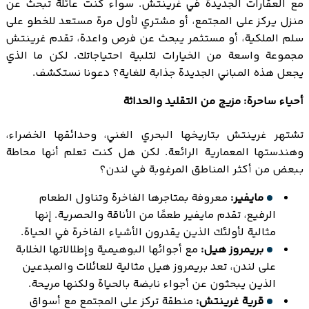
مع العقارات الجديدة في غرينتش. سواء كنت عائلة تبحث عن
منزل يركز على المجتمع، أو مشتري لأول مرة مستعد للخطو على
سلم الملكية، أو مستثمر يبحث عن فرص واعدة، تقدم غرينتش
مجموعة واسعة من الخيارات لتلبية احتياجاتك. لكن ما الذي
يجعل هذه المباني الجديدة جذابة للغاية؟ دعونا نستكشف.
أحياء ساحرة: مزيج من التقليد والحداثة
تشتهر غرينتش بتاريخها البحري الغني، وحدائقها الخضراء،
وهندستها المعمارية الرائعة. لكن هل كنت تعلم أنها محاطة
ببعض من أكثر المناطق المرغوبة في لندن؟
مايفير:
معروفة بمتاجرها الفاخرة وتناول الطعام
الرفيع، تقدم مايفير طعمًا من الأناقة والحصرية. إنها
مثالية لأولئك الذين يقدرون الأشياء الفاخرة في الحياة.
بريمروز هيل:
مع أجوائها البوهيمية وإطلالاتها الخلابة
على لندن، تعد بريمروز هيل مثالية للعائلات والمبدعين
الذين يبحثون عن أجواء نابضة بالحياة ولكنها مريحة.
قرية غرينتش:
منطقة تركز على المجتمع مع أسواق