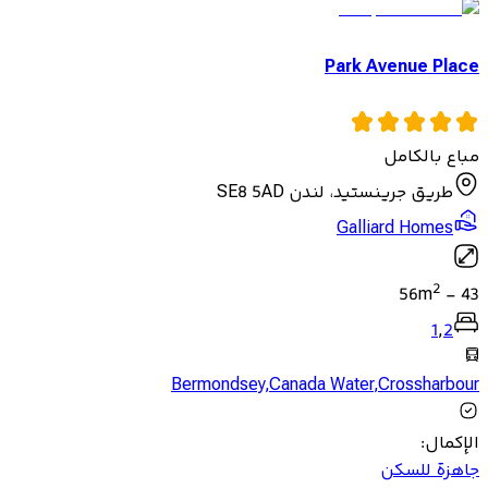
Park Avenue Place
مباع بالكامل
طريق جرينستيد، لندن SE8 5AD
Galliard Homes
2
56
m
-
43
1
,
2
Bermondsey
,
Canada Water
,
Crossharbour
الإكمال
:
جاهزة للسكن