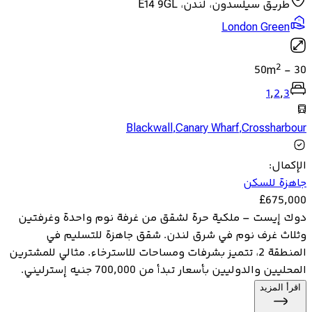
طريق سيلسدون، لندن، E14 9GL
London Green
2
50
m
-
30
1
,
2
,
3
Blackwall
,
Canary Wharf
,
Crossharbour
الإكمال
:
جاهزة للسكن
£
675,000
دوك إيست – ملكية حرة لشقق من غرفة نوم واحدة وغرفتين
وثلاث غرف نوم في شرق لندن. شقق جاهزة للتسليم في
المنطقة 2، تتميز بشرفات ومساحات للاسترخاء. مثالي للمشترين
المحليين والدوليين بأسعار تبدأ من 700,000 جنيه إسترليني.
اقرأ المزيد