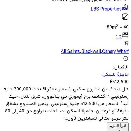
LBS Properties
2
80
m
-
40
1
,
2
All Saints
,
Blackwall
,
Canary Wharf
الإكمال
:
جاهزة للسكن
£
512,500
هل تبحث عن مشروع سكني بأسعار معقولة تحت 700,000 جنيه
إسترليني؟ اكتشف برج أيموري في بلاكوول، شرق لندن، حيث
تبدأ الأسعار من 512,500 جنيه إسترليني. يتميز المشروع بشقق
بغرفة أو غرفتين، جاهزة للسكن بمساحات تتراوح من 40 إلى 80
متر مربع. مثالي للمشترين لأول...
اقرأ المزيد