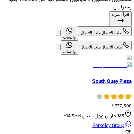
إسترليني.
اقرأ المزيد
طلب الاتصال
طلب الاتصال
واتساب
طلب الاتصال
طلب الاتصال
واتساب
South Quay Plaza
£
737,500
189 مارش وول، لندن E14 9SH
Berkeley Group