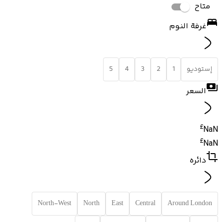
متاح
غرفة النوم
إستوديو
1
2
3
4
5
السعر
£
NaN
£
NaN
دائره
North-West
North
East
Central
Around London