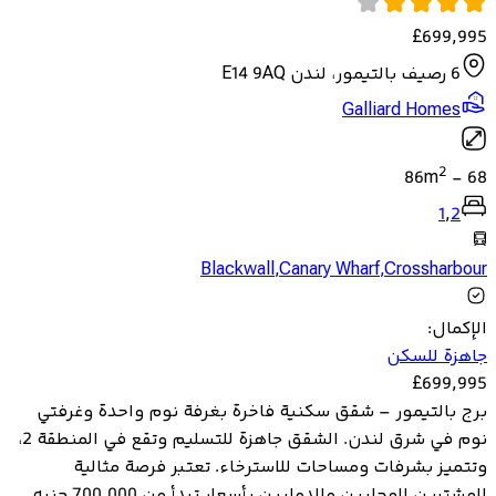
£
699,995
6 رصيف بالتيمور، لندن E14 9AQ
Galliard Homes
2
86
m
-
68
1
,
2
Blackwall
,
Canary Wharf
,
Crossharbour
الإكمال
:
جاهزة للسكن
£
699,995
برج بالتيمور – شقق سكنية فاخرة بغرفة نوم واحدة وغرفتي
نوم في شرق لندن. الشقق جاهزة للتسليم وتقع في المنطقة 2،
وتتميز بشرفات ومساحات للاسترخاء. تعتبر فرصة مثالية
للمشترين المحليين والدوليين بأسعار تبدأ من 700,000 جنيه