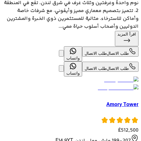
نوم واحدة وغرفتين وثلاث غرف في شرق لندن. تقع في المنطقة
2، تتميز بتصميم معماري مميز وأيقوني، مع شرفات خاصة
وأماكن للاسترخاء. مثالية للمستثمرين ذوي الخبرة والمشترين
الدوليين وأصحاب أسلوب حياة ممي...
اقرأ المزيد
طلب الاتصال
طلب الاتصال
واتساب
طلب الاتصال
طلب الاتصال
واتساب
Amory Tower
£
512,500
199-207 مارش وول، لندن E14 9YT