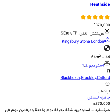
Heathside
£
370,000
غرينتش، لندن، SE10 8FP
Kingsbury Stone London
2
64
m
-
44
استوديو
,
2
,
1
Blackheath
,
Brockley
,
Catford
الإكمال
:
جاهزة للسكن
£
370,000
هيثسايد – استوديو، شقة بغرفة نوم واحدة وغرفتين نوم في