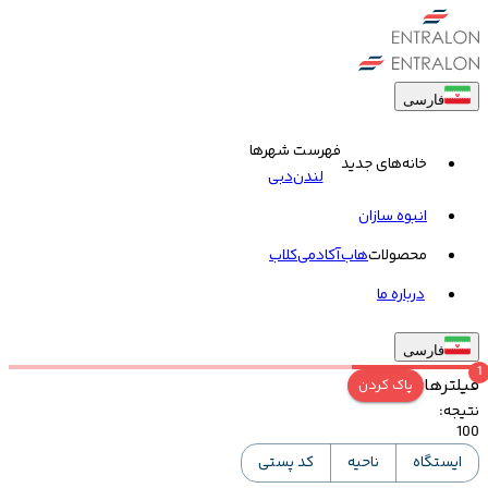
فارسی
فهرست شهرها
خانه‌های جدید
لندن
دبی
انبوه سازان
محصولات
هاب
آکادمی
کلاب
درباره ما
فارسی
1
فیلترها
پاک کردن
نتیجه
:
100
ایستگاه
ناحیه
کد پستی