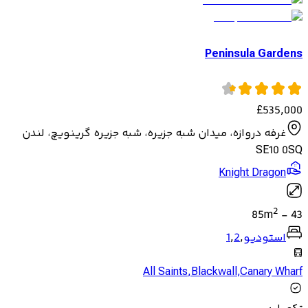
Peninsula Gardens
£
535,000
غرفه دروازه، میدان شبه جزیره، شبه جزیره گرینویچ، لندن
SE10 0SQ
Knight Dragon
2
85
m
-
43
استودیو
,
2
,
1
All Saints
,
Blackwall
,
Canary Wharf