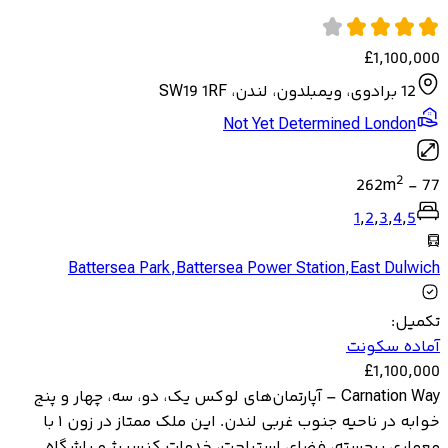
£
1,100,000
12 برادوی، ویمبلدون، لندن، SW19 1RF
Not Yet Determined London
2
262
m
-
77
1
,
2
,
3
,
4
,
5
Battersea Park
,
Battersea Power Station
,
East Dulwich
تکمیل
:
آماده سکونت
£
1,100,000
Carnation Way – آپارتمان‌های لوکس یک، دو، سه، چهار و پنج
خوابه در ناحیه جنوب غربی لندن. این ملک ممتاز در زون ۱ با
معماری برجسته، فضای استراحت، خدمات کنسیرژ و باشگاه