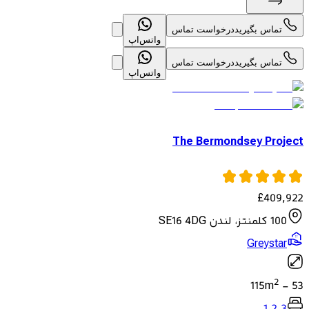
تماس بگیرید
درخواست تماس
واتس‌اپ
تماس بگیرید
درخواست تماس
واتس‌اپ
The Bermondsey Project
£
409,922
100 کلمنتز، لندن SE16 4DG
Greystar
2
115
m
-
53