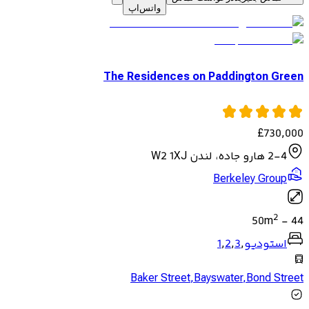
واتس‌اپ
The Residences on Paddington Green
£
730,000
2-4 هارو جاده، لندن W2 1XJ
Berkeley Group
2
50
m
-
44
استودیو
,
3
,
2
,
1
Baker Street
,
Bayswater
,
Bond Street