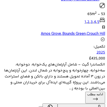
2
65
m
-
53
1
,
2
,
3
,
4
,
5
Arnos Grove
,
Bounds Green
,
Crouch Hill
تکمیل
:
2025
£
435,000
الکساندرا گیت – شامل آپارتمان‌های یک‌خوابه، دوخوابه،
سه‌خوابه، چهارخوابه و پنج‌خوابه در شمال لندن. این آپارتمان‌ها
در زون ۳ آماده تحویل هستند و دارای بالکن و فضای استراحت
می‌باشند. این پروژه گزینه‌ای ایده‌آل برای خریداران محلی و
بین‌المللی با بودجه ز...
ادامه مطلب