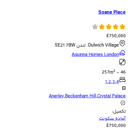
Soane Place
£
750,000
Dulwich Village، لندن SE21 7BW
Aquinna Homes London
2
257
m
-
46
1
,
2
,
3
,
4
Anerley
,
Beckenham Hill
,
Crystal Palace
تکمیل
:
آماده سکونت
£
750,000