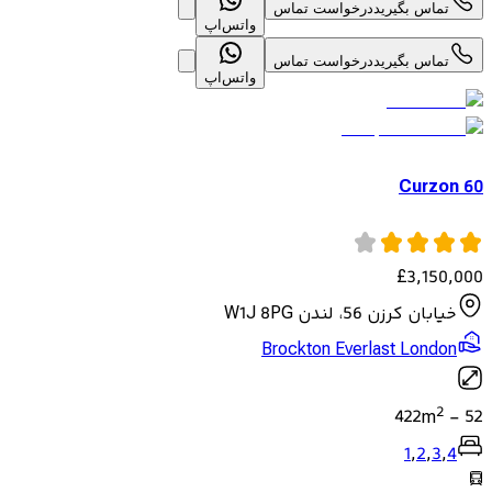
تماس بگیرید
درخواست تماس
واتس‌اپ
تماس بگیرید
درخواست تماس
واتس‌اپ
60 Curzon
£
3,150,000
خیابان کرزن 56، لندن W1J 8PG
Brockton Everlast London
2
422
m
-
52
1
,
2
,
3
,
4