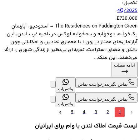
تکمیل
:
4Q/2025
£
730,000
The Residences on Paddington Green – استودیو، آپارتمان
یک‌خوابه، دوخوابه و سه‌خوابه لوکس در ناحیه غرب لندن. این
آپارتمان‌های ممتاز در زون ۱ با معماری نمادین و امکاناتی چون
بالکن و فضای استراحت، تجربه‌ای بی‌نظیر از زندگی شهری را ارائه
می‌دهند. این ملک...
ادامه مطلب
تماس بگیرید
درخواست تماس
واتس‌اپ
تماس بگیرید
درخواست تماس
واتس‌اپ
5
4
3
2
1
لیست قیمت املاک لندن با وام برای ایرانیان