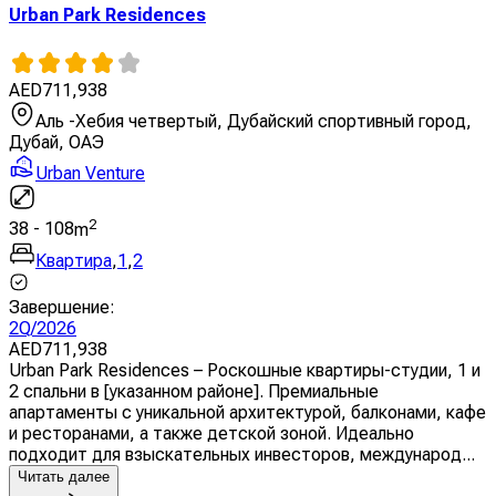
Urban Park Residences
AED
711,938
Аль -Хебия четвертый, Дубайский спортивный город,
Дубай, ОАЭ
Urban Venture
2
38
-
108
m
Квартира
,
1
,
2
Завершение
:
2Q/2026
AED
711,938
Urban Park Residences – Роскошные квартиры-студии, 1 и
2 спальни в [указанном районе]. Премиальные
апартаменты с уникальной архитектурой, балконами, кафе
и ресторанами, а также детской зоной. Идеально
подходит для взыскательных инвесторов, международ...
Читать далее