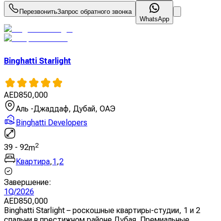
Перезвонить
Запрос обратного звонка
WhatsApp
Binghatti Starlight
AED
850,000
Аль -Джаддаф, Дубай, ОАЭ
Binghatti Developers
2
39
-
92
m
Квартира
,
1
,
2
Завершение
:
1Q/2026
AED
850,000
Binghatti Starlight – роскошные квартиры-студии, 1 и 2
спальни в престижном районе Дубая. Премиальные