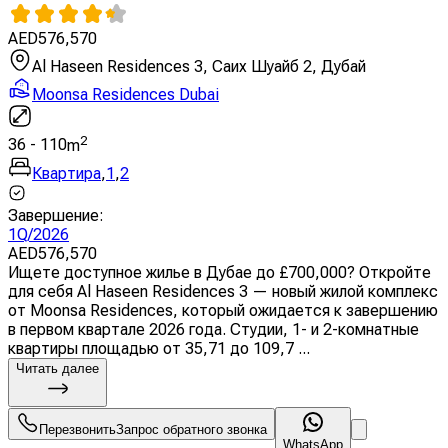
AED
576,570
Al Haseen Residences 3, Саих Шуайб 2, Дубай
Moonsa Residences Dubai
2
36
-
110
m
Квартира
,
1
,
2
Завершение
:
1Q/2026
AED
576,570
Ищете доступное жилье в Дубае до £700,000? Откройте
для себя Al Haseen Residences 3 — новый жилой комплекс
от Moonsa Residences, который ожидается к завершению
в первом квартале 2026 года. Студии, 1- и 2-комнатные
квартиры площадью от 35,71 до 109,7 ...
Читать далее
Перезвонить
Запрос обратного звонка
WhatsApp