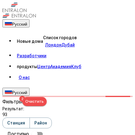
Русский
Список городов
Новые дома
Лондон
Дубай
Разработчики
продукты
Центр
Академия
Клуб
О нас
Русский
2
Фильтры
Очистить
Результат
:
93
Станция
Район
Доступно