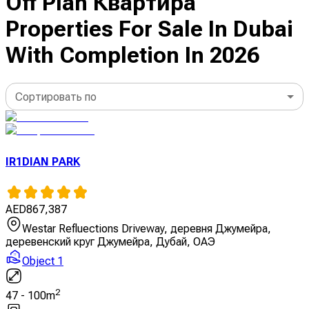
Off Plan Квартира
Properties For Sale In Dubai
With Completion In 2026
Сортировать по
IR1DIAN PARK
AED
867,387
Westar Refluections Driveway, деревня Джумейра,
деревенский круг Джумейра, Дубай, ОАЭ
Object 1
2
47
-
100
m