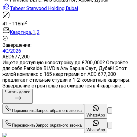
Tabeer Starwood Holding Dubai
2
41
-
118
m
Квартира
,
1
,
2
Завершение
:
4Q/2026
AED
677,200
Ищете доступную новостройку до £700,000? Откройте
для себя Parkside BLVD в Аль Барша Саут, Дубай! Этот
жилой комплекс с 165 квартирами от AED 677,200
предлагает стильные студии и 1-2-комнатные квартиры.
Завершение строительства ожидается в 4 квартале...
Читать далее
Перезвонить
Запрос обратного звонка
WhatsApp
Перезвонить
Запрос обратного звонка
WhatsApp