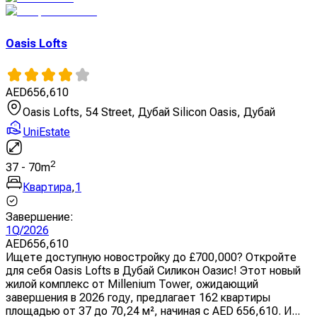
Oasis Lofts
AED
656,610
Oasis Lofts, 54 Street, Дубай Silicon Oasis, Дубай
UniEstate
2
37
-
70
m
Квартира
,
1
Завершение
:
1Q/2026
AED
656,610
Ищете доступную новостройку до £700,000? Откройте
для себя Oasis Lofts в Дубай Силикон Оазис! Этот новый
жилой комплекс от Millenium Tower, ожидающий
завершения в 2026 году, предлагает 162 квартиры
площадью от 37 до 70,24 м², начиная с AED 656,610. И...