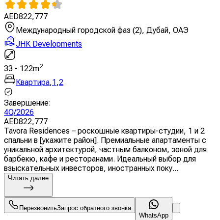
AED
822,777
Международный городской фаз (2), Дубай, ОАЭ
JHK Developments
2
33
-
122
m
Квартира
,
1
,
2
Завершение
:
4Q/2026
AED
822,777
Tavora Residences – роскошные квартиры-студии, 1 и 2
спальни в [укажите район]. Премиальные апартаменты с
уникальной архитектурой, частным балконом, зоной для
барбекю, кафе и ресторанами. Идеальный выбор для
взыскательных инвесторов, иностранных поку...
Читать далее
Перезвонить
Запрос обратного звонка
WhatsApp