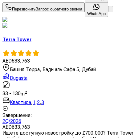
Перезвонить
Запрос обратного звонка
WhatsApp
Terra Tower
AED
633,763
Башня Терра, Вади аль Сафа 5, Дубай
Dugasta
2
33
-
130
m
Квартира
,
1
,
2
,
3
Завершение
:
2Q/2026
AED
633,763
Ищете доступную новостройку до £700,000? Terra Tower