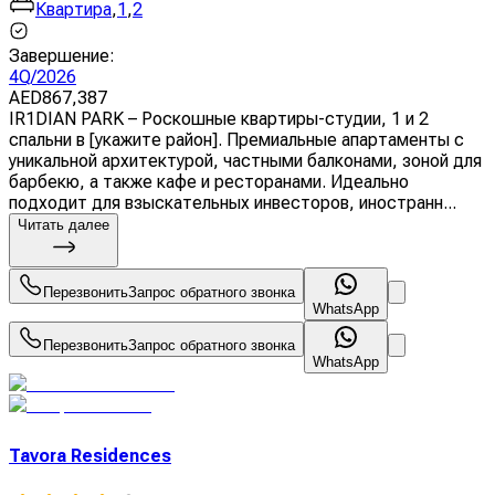
Квартира
,
1
,
2
Завершение
:
4Q/2026
AED
867,387
IR1DIAN PARK – Роскошные квартиры-студии, 1 и 2
спальни в [укажите район]. Премиальные апартаменты с
уникальной архитектурой, частными балконами, зоной для
барбекю, а также кафе и ресторанами. Идеально
подходит для взыскательных инвесторов, иностранн...
Читать далее
Перезвонить
Запрос обратного звонка
WhatsApp
Перезвонить
Запрос обратного звонка
WhatsApp
Tavora Residences