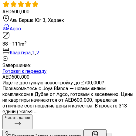
AED
600,000
Аль Барша Юг 3, Хадаек
Agco
2
38
-
111
m
Квартира
,
1
,
2
Завершение
:
Готовая к переезду
AED
600,000
Ищете доступную новостройку до £700,000?
Познакомьтесь с Joya Blanca — новым жилым
комплексом в Дубае от Agco, готовым к заселению. Цены
на квартиры начинаются от AED600,000, предлагая
отличное соотношение цены и качества. В проекте 313
единиц жилья ...
Читать далее