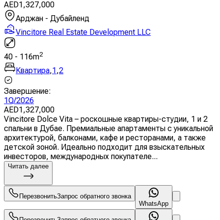
AED
1,327,000
Арджан - Дубайленд
Vincitore Real Estate Development LLC
2
40
-
116
m
Квартира
,
1
,
2
Завершение
:
1Q/2026
AED
1,327,000
Vincitore Dolce Vita – роскошные квартиры-студии, 1 и 2
спальни в Дубае. Премиальные апартаменты с уникальной
архитектурой, балконами, кафе и ресторанами, а также
детской зоной. Идеально подходит для взыскательных
инвесторов, международных покупателе...
Читать далее
Перезвонить
Запрос обратного звонка
WhatsApp
Перезвонить
Запрос обратного звонка