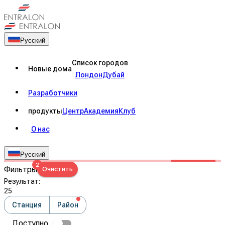
Русский
Список городов
Новые дома
Лондон
Дубай
Разработчики
продукты
Центр
Академия
Клуб
О нас
Русский
2
Фильтры
Очистить
Результат
:
25
Станция
Район
Доступно