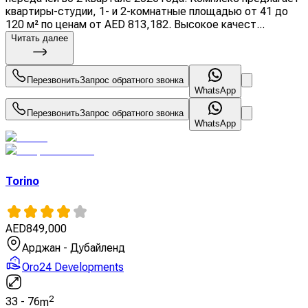
квартиры-студии, 1- и 2-комнатные площадью от 41 до
120 м² по ценам от AED 813,182. Высокое качест...
Читать далее
Перезвонить
Запрос обратного звонка
WhatsApp
Перезвонить
Запрос обратного звонка
WhatsApp
Torino
AED
849,000
Арджан - Дубайленд
Oro24 Developments
2
33
-
76
m