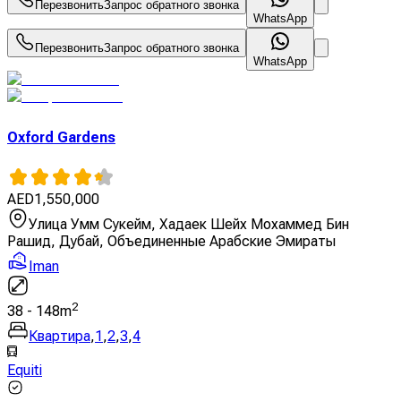
Перезвонить
Запрос обратного звонка
WhatsApp
Перезвонить
Запрос обратного звонка
WhatsApp
Oxford Gardens
AED
1,550,000
Улица Умм Сукейм, Хадаек Шейх Мохаммед Бин
Рашид, Дубай, Объединенные Арабские Эмираты
Iman
2
38
-
148
m
Квартира
,
1
,
2
,
3
,
4
Equiti