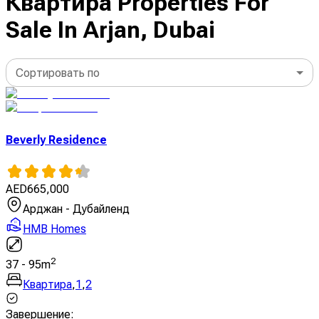
Квартира Properties For
Sale In Arjan, Dubai
Сортировать по
Beverly Residence
AED
665,000
Арджан - Дубайленд
HMB Homes
2
37
-
95
m
Квартира
,
1
,
2
Завершение
: