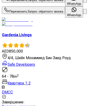
Перезвонить
Запрос обратного звонка
WhatsApp
Перезвонить
Запрос обратного звонка
WhatsApp
Gardenia Livings
AED
850,000
4/4, Шейх Мохаммед Бин Заид Роуд
Safe Developers
2
64
-
78
m
Квартира
,
1
,
2
DMCC
Завершение
: