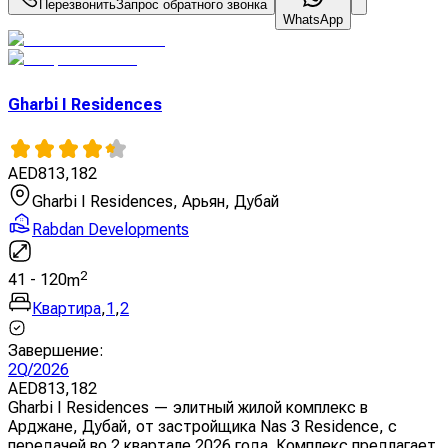
Перезвонить
Запрос обратного звонка
WhatsApp
Gharbi I Residences
AED
813,182
Gharbi I Residences, Арьян, Дубай
Rabdan Developments
2
41
-
120
m
Квартира
,
1
,
2
Завершение
:
2Q/2026
AED
813,182
Gharbi I Residences — элитный жилой комплекс в
Арджане, Дубай, от застройщика Nas 3 Residence, с
передачей во 2 квартале 2026 года. Комплекс предлагает