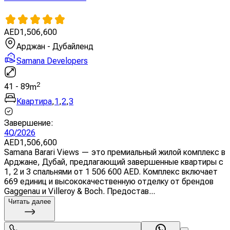
AED
1,506,600
Арджан - Дубайленд
Samana Developers
2
41
-
89
m
Квартира
,
1
,
2
,
3
Завершение
:
4Q/2026
AED
1,506,600
Samana Barari Views — это премиальный жилой комплекс в
Арджане, Дубай, предлагающий завершенные квартиры с
1, 2 и 3 спальнями от 1 506 600 AED. Комплекс включает
669 единиц и высококачественную отделку от брендов
Gaggenau и Villeroy & Boch. Предостав...
Читать далее