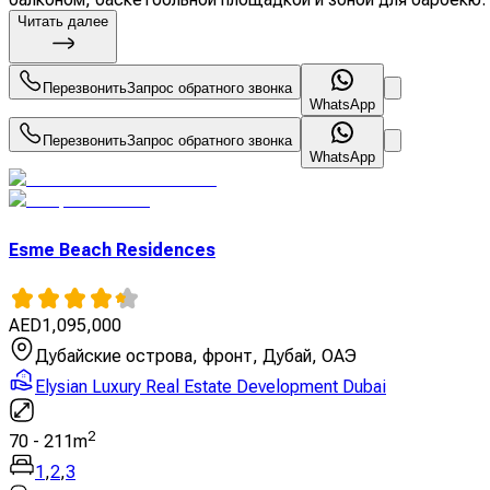
Читать далее
Перезвонить
Запрос обратного звонка
WhatsApp
Перезвонить
Запрос обратного звонка
WhatsApp
Esme Beach Residences
AED
1,095,000
Дубайские острова, фронт, Дубай, ОАЭ
Elysian Luxury Real Estate Development Dubai
2
70
-
211
m
1
,
2
,
3