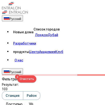
Русский
Список городов
Новые дома
Лондон
Дубай
Разработчики
продукты
Центр
Академия
Клуб
О нас
Русский
2
Фильтры
Очистить
Результат
:
103
Станция
Район
Доступно