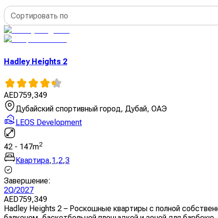
Сортировать по
Hadley Heights 2
AED
759,349
Дубайский спортивный город, Дубай, ОАЭ
LEOS Development
2
42
-
147
m
Квартира
,
1
,
2
,
3
Завершение
:
2Q/2027
AED
759,349
Hadley Heights 2 – Роскошные квартиры с полной собственн
балконом, баскетбольной площадкой и зоной для барбекю. 