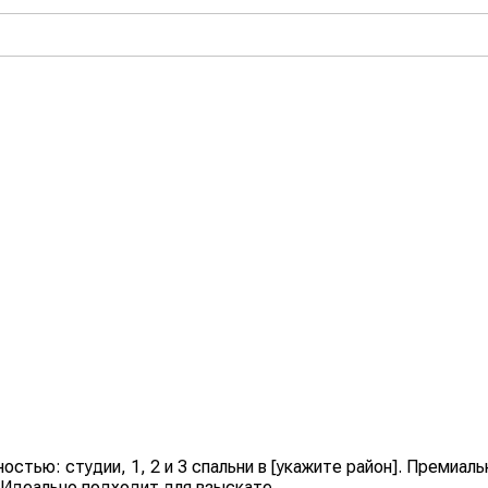
остью: студии, 1, 2 и 3 спальни в [укажите район]. Премиа
Идеально подходит для взыскате...