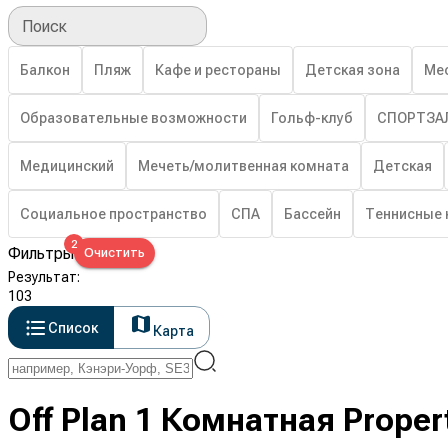
Поиск
Балкон
Пляж
Кафе и рестораны
Детская зона
Ме
Образовательные возможности
Гольф-клуб
СПОРТЗА
Медицинский
Мечеть/молитвенная комната
Детская
Социальное пространство
СПА
Бассейн
Теннисные 
2
Фильтры
Очистить
Результат
:
103
Список
Карта
Off Plan 1 Комнатная Propert