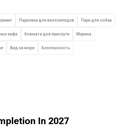
оркинг
Парковка для велосипедов
Парк для собак
ные кафе
Комната для прислуги
Марина
ше
Вид на море
Безопасность
mpletion In 2027