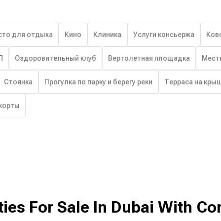
сто для отдыха
Кино
Клиника
Услуги консьержа
Ков
Л
Оздоровительный клуб
Вертолетная площадка
Мест
Стоянка
Прогулка по парку и берегу реки
Терраса на кры
корты
ies For Sale In Dubai With Co