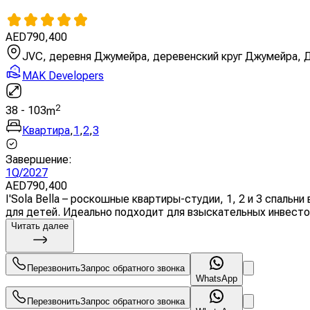
AED
790,400
JVC, деревня Джумейра, деревенский круг Джумейра, 
MAK Developers
2
38
-
103
m
Квартира
,
1
,
2
,
3
Завершение
:
1Q/2027
AED
790,400
I'Sola Bella – роскошные квартиры-студии, 1, 2 и 3 спальн
для детей. Идеально подходит для взыскательных инвесто
Читать далее
Перезвонить
Запрос обратного звонка
WhatsApp
Перезвонить
Запрос обратного звонка