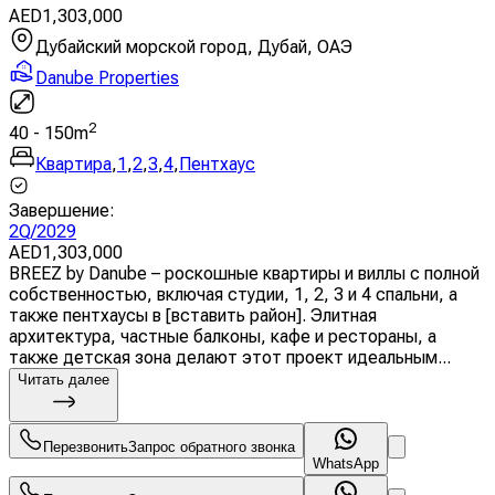
AED
1,303,000
Дубайский морской город, Дубай, ОАЭ
Danube Properties
2
40
-
150
m
Квартира
,
1
,
2
,
3
,
4
,
Пентхаус
Завершение
:
2Q/2029
AED
1,303,000
BREEZ by Danube – роскошные квартиры и виллы с полной
собственностью, включая студии, 1, 2, 3 и 4 спальни, а
также пентхаусы в [вставить район]. Элитная
архитектура, частные балконы, кафе и рестораны, а
также детская зона делают этот проект идеальным...
Читать далее
Перезвонить
Запрос обратного звонка
WhatsApp