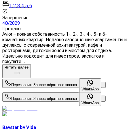
1
,
2
,
3
,
4
,
5
,
6
Завершение
:
4Q/2029
Продано
Avior – полная собственность 1-, 2-, 3-, 4-, 5- и 6-
комнатных квартир. Недавно завершённые апартаменты и
дуплексы с современной архитектурой, кафе и
ресторанами, детской зоной и местом для отдыха.
Идеально подходит для инвесторов, экспатов и
покупате...
Читать далее
Перезвонить
Запрос обратного звонка
WhatsApp
Перезвонить
Запрос обратного звонка
WhatsApp
Baystar by Vida