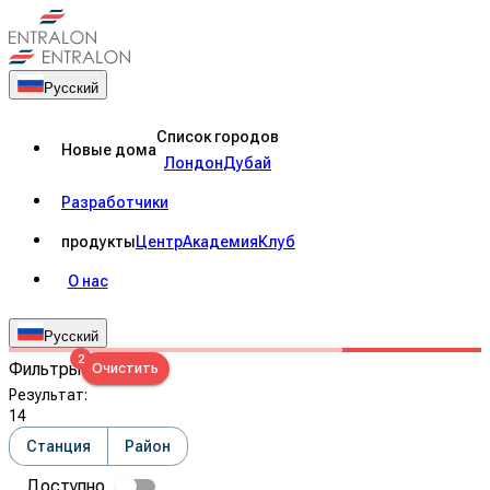
Русский
Список городов
Новые дома
Лондон
Дубай
Разработчики
продукты
Центр
Академия
Клуб
О нас
Русский
2
Фильтры
Очистить
Результат
:
14
Станция
Район
Доступно