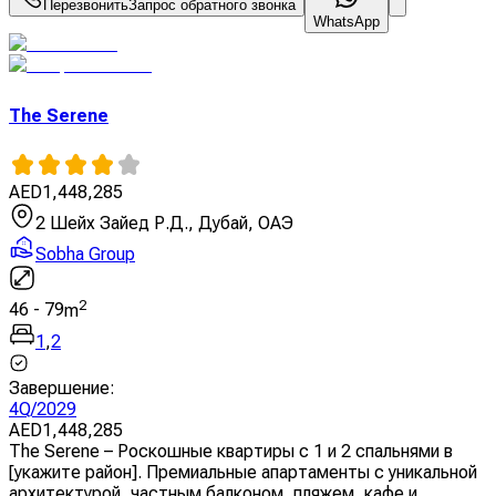
Перезвонить
Запрос обратного звонка
WhatsApp
The Serene
AED
1,448,285
2 Шейх Зайед Р.Д., Дубай, ОАЭ
Sobha Group
2
46
-
79
m
1
,
2
Завершение
:
4Q/2029
AED
1,448,285
The Serene – Роскошные квартиры с 1 и 2 спальнями в
[укажите район]. Премиальные апартаменты с уникальной
архитектурой, частным балконом, пляжем, кафе и