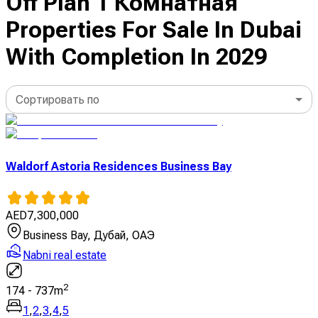
Off Plan 1 Комнатная
Properties For Sale In Dubai
With Completion In 2029
Сортировать по
Waldorf Astoria Residences Business Bay
AED
7,300,000
Business Bay, Дубай, ОАЭ
Nabni real estate
2
174
-
737
m
1
,
2
,
3
,
4
,
5