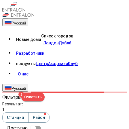
Русский
Список городов
Новые дома
Лондон
Дубай
Разработчики
продукты
Центр
Академия
Клуб
О нас
Русский
2
Фильтры
Очистить
Результат
:
1
Станция
Район
Доступно