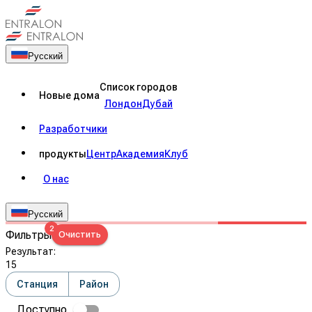
Русский
Список городов
Новые дома
Лондон
Дубай
Разработчики
продукты
Центр
Академия
Клуб
О нас
Русский
2
Фильтры
Очистить
Результат
:
15
Станция
Район
Доступно