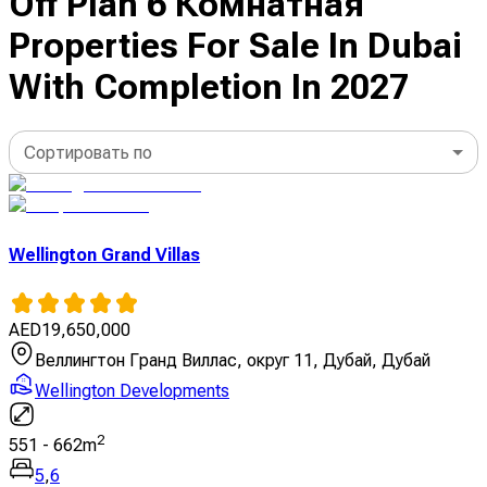
Off Plan 6 Комнатная
Properties For Sale In Dubai
With Completion In 2027
Сортировать по
Wellington Grand Villas
AED
19,650,000
Веллингтон Гранд Виллас, округ 11, Дубай, Дубай
Wellington Developments
2
551
-
662
m
5
,
6