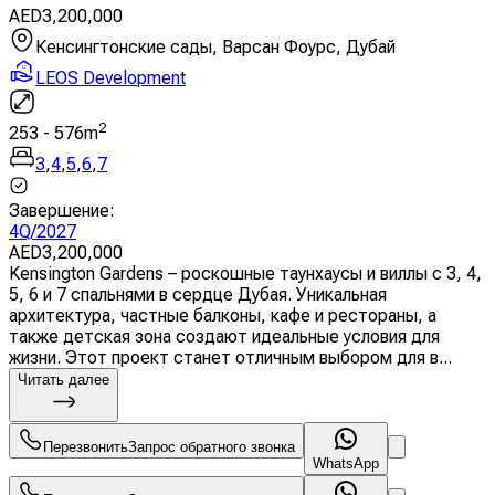
AED
3,200,000
Кенсингтонские сады, Варсан Фоурс, Дубай
LEOS Development
2
253
-
576
m
3
,
4
,
5
,
6
,
7
Завершение
:
4Q/2027
AED
3,200,000
Kensington Gardens – роскошные таунхаусы и виллы с 3, 4,
5, 6 и 7 спальнями в сердце Дубая. Уникальная
архитектура, частные балконы, кафе и рестораны, а
также детская зона создают идеальные условия для
жизни. Этот проект станет отличным выбором для в...
Читать далее
Перезвонить
Запрос обратного звонка
WhatsApp