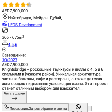
AED
7,900,000
Найтсбридж, Мейдан, Дубай,
LEOS Development
2
366
-
675
m
4
,
5
,
6
Завершение
:
1Q/2027
AED
7,900,000
Knightsbridge – роскошные таунхаусы и виллы с 4, 5 и 6
спальнями в [укажите район]. Уникальная архитектура,
частные балконы, кафе и рестораны, а также детская
зона создают идеальные условия для жизни. Этот проект
станет отличным выбором для взыскател...
Читать далее
Перезвонить
Запрос обратного звонка