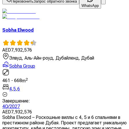
Перезвонить
Запрос обратного звонка
WhatsApp
Sobha Elwood
AED
7,932,576
Элвуд, Аль-Айн-роуд, Дубайленд, Дубай
Sobha Group
2
461
-
668
m
4
,
5
,
6
Завершение
:
4Q/2027
AED
7,932,576
Sobha Elwood – Роскошные виллы с 4, 5 и 6 спальнями в
престижном районе Дубая. Проект предлагает уникальную
архитектуру, кафе и рестораны, детскую зону и уютные