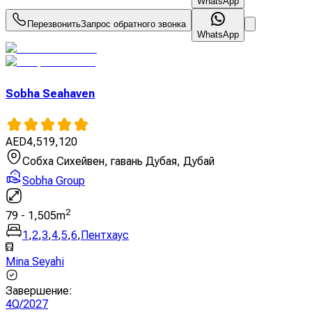
WhatsApp
Перезвонить
Запрос обратного звонка
WhatsApp
Sobha Seahaven
AED
4,519,120
Собха Сихейвен, гавань Дубая, Дубай
Sobha Group
2
79
-
1,505
m
1
,
2
,
3
,
4
,
5
,
6
,
Пентхаус
Mina Seyahi
Завершение
:
4Q/2027