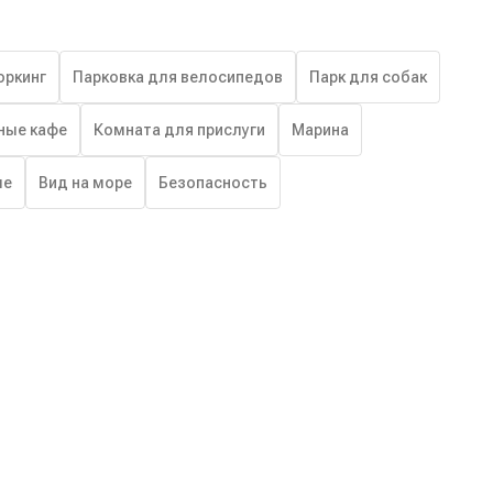
оркинг
Парковка для велосипедов
Парк для собак
ные кафе
Комната для прислуги
Марина
ше
Вид на море
Безопасность