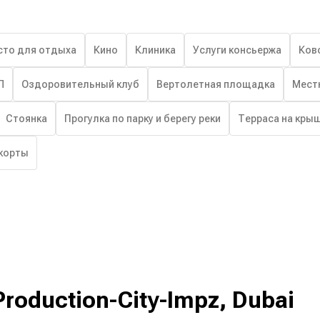
сто для отдыха
Кино
Клиника
Услуги консьержа
Ков
Л
Оздоровительный клуб
Вертолетная площадка
Мест
Стоянка
Прогулка по парку и берегу реки
Терраса на кры
корты
-Production-City-Impz, Dubai