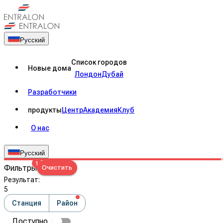
Русский
Список городов
Новые дома
Лондон
Дубай
Разработчики
продукты
Центр
Академия
Клуб
О нас
Русский
1
Фильтры
Очистить
Результат
:
5
Станция
Район
Доступно