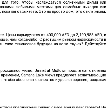
 для того, чтобы наслаждаться солнечными днями или
т вашими любимыми местами для семейных выходов или
пока вы отдыхаете. Это не просто дом; это стиль жизни,
ее. Цены варьируются от 400,000 AED до 2,190,988 AED, и
роще, чем когда-либо. С растущим рынком недвижимости в
ять свое финансовое будущее на волю случая? Действуйте
оскошное жилье. Jannat at Midtown предлагает стильные
м временем, Samana Lake Views предлагает захватывающие
н, чтобы обеспечить качество и удовлетворение, создавая
еством предложений сейчас самое время действовать! Не