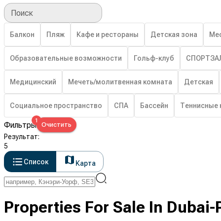
Поиск
Балкон
Пляж
Кафе и рестораны
Детская зона
Ме
Образовательные возможности
Гольф-клуб
СПОРТЗА
Медицинский
Мечеть/молитвенная комната
Детская
Социальное пространство
СПА
Бассейн
Теннисные 
1
Фильтры
Очистить
Результат
:
5
Список
Карта
Properties For Sale In Dubai