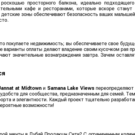
 роскошью просторного балкона, идеально подходящего
ательными кафе и ресторанами, которые вскоре стану
 детские зоны обеспечивают безопасность ваших малышей, 
сто.
осто покупаете недвижимость; вы обеспечиваете свое будущ
ие варианты оплаты делают владение своим кусочком рая п
ачают значительные вознаграждения завтра. Зачем оставл
ся
Jannat at Midtown
и
Samana Lake Views
переопределяют р
 удобств для сообщества, предназначенным для семей. Те
орта и элегантности. Каждый проект тщательно разработа
евероятные возможности!
рой мечты в Дубай Продакшн Сити? С ограниченным колич