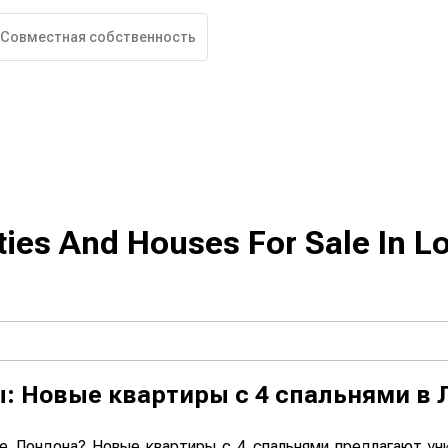
Совместная собственность
ties And Houses For Sale In L
ы: Новые квартиры с 4 спальнями в
е Лондона? Новые квартиры с 4 спальнями предлагают уни