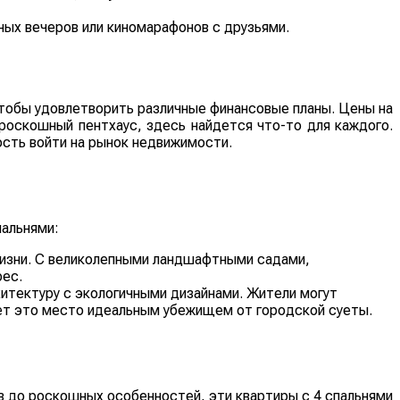
ых вечеров или киномарафонов с друзьями.
чтобы удовлетворить различные финансовые планы. Цены на
оскошный пентхаус, здесь найдется что-то для каждого.
сть войти на рынок недвижимости.
пальнями:
жизни. С великолепными ландшафтными садами,
рес.
хитектуру с экологичными дизайнами. Жители могут
ает это место идеальным убежищем от городской суеты.
в до роскошных особенностей, эти квартиры с 4 спальнями