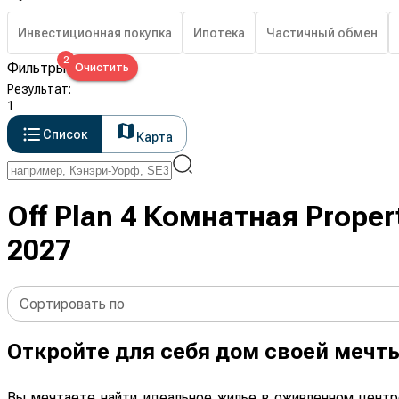
Инвестиционная покупка
Ипотека
Частичный обмен
2
Фильтры
Очистить
Результат
:
1
Список
Карта
Off Plan 4 Комнатная Proper
2027
Сортировать по
Откройте для себя дом своей мечт
Вы мечтаете найти идеальное жилье в оживленном центр