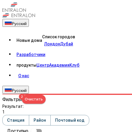
Русский
Список городов
Новые дома
Лондон
Дубай
Разработчики
продукты
Центр
Академия
Клуб
О нас
Русский
2
Фильтры
Очистить
Результат
:
1
Станция
Район
Почтовый код
Доступно