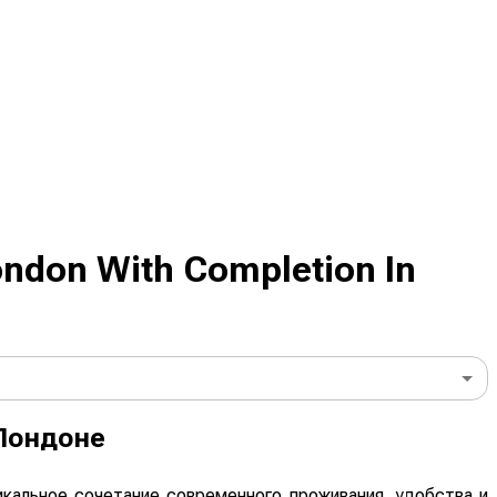
ondon With Completion In
 Лондоне
кальное сочетание современного проживания, удобства и