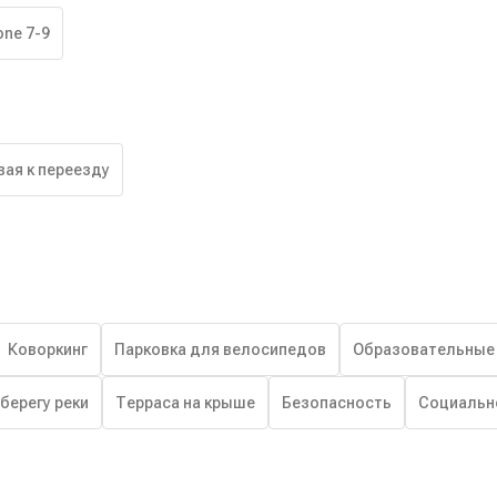
one 7-9
вая к переезду
Коворкинг
Парковка для велосипедов
Образовательные
 берегу реки
Терраса на крыше
Безопасность
Социальн