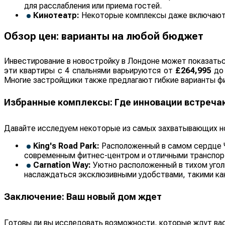
для расслабления или приема гостей.
Кинотеатр:
Некоторые комплексы даже включают в
Обзор цен: варианты на любой бюджет
Инвестирование в новостройку в Лондоне может показатьс
эти квартиры с 4 спальнями варьируются от
£264,995
д
Многие застройщики также предлагают гибкие варианты фи
Избранные комплексы: Где инновации встреча
Давайте исследуем некоторые из самых захватывающих но
King's Road Park:
Расположенный в самом сердце Ч
современным фитнес-центром и отличными транспорт
Carnation Way:
Уютно расположенный в тихом уголк
наслаждаться эксклюзивными удобствами, такими как
Заключение: Ваш новый дом ждет
Готовы ли вы исследовать возможности, которые ждут вас