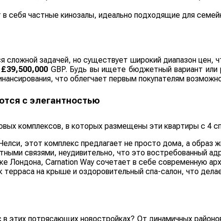
 себя частные кинозалы, идеально подходящие для семейн
я сложной задачей, но существует широкий диапазон цен, 
о
£39,500,000
GBP. Будь вы ищете бюджетный вариант или р
нансирования, что облегчает первым покупателям возможно
ются с элегантностью
вых комплексов, в которых размещены эти квартиры с 4 с
елси, этот комплекс предлагает не просто дома, а образ 
ными связями, неудивительно, что это востребованный ад
е Лондона, Carnation Way сочетает в себе современную ар
 терраса на крыше и оздоровительный спа-салон, что дел
 в этих потрясающих новостройках? От динамичных районо