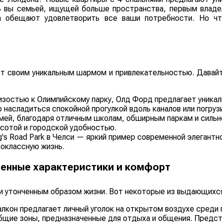
дь вы семьей, ищущей больше пространства, первым влад
а обещают удовлетворить все ваши потребности. Но ч
ет своим уникальным шармом и привлекательностью. Давай
изостью к Олимпийскому парку, Олд Форд предлагает уникал
 насладиться спокойной прогулкой вдоль каналов или погрузи
мей, благодаря отличным школам, обширным паркам и сильн
сотой и городской удобностью.
's Road Park в Челси — яркий пример современной элегантно
коклассную жизнь.
енные характеристики и комфорт
 утонченным образом жизни. Вот некоторые из выдающихс
лкон предлагает личный уголок на открытом воздухе среди 
щие зоны, предназначенные для отдыха и общения. Предста