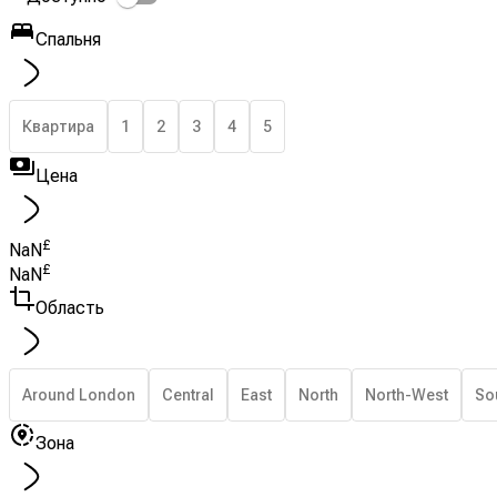
Спальня
Квартира
1
2
3
4
5
Цена
£
NaN
£
NaN
Область
Around London
Central
East
North
North-West
So
Зона