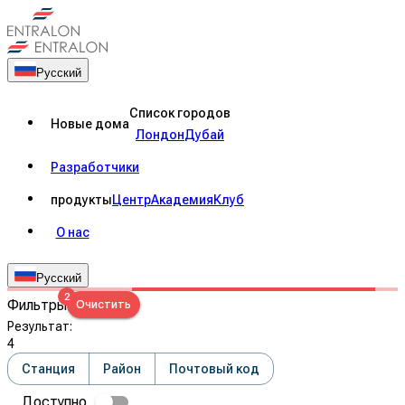
Русский
Список городов
Новые дома
Лондон
Дубай
Разработчики
продукты
Центр
Академия
Клуб
О нас
Русский
2
Фильтры
Очистить
Результат
:
4
Станция
Район
Почтовый код
Доступно