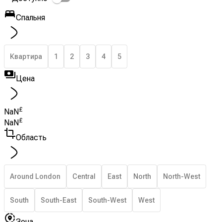
Спальня
Квартира
1
2
3
4
5
Цена
£
NaN
£
NaN
Область
Around London
Central
East
North
North-West
South
South-East
South-West
West
Зона