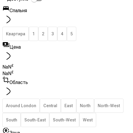
Спальня
Квартира
1
2
3
4
5
Цена
£
NaN
£
NaN
Область
Around London
Central
East
North
North-West
South
South-East
South-West
West
Зона