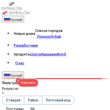
Русский
Список городов
Новые дома
Лондон
Дубай
Разработчики
продукты
Центр
Академия
Клуб
О нас
Русский
2
Фильтры
Очистить
Результат
:
1
Станция
Район
Почтовый код
Доступно