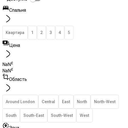
Спальня
Квартира
1
2
3
4
5
Цена
£
NaN
£
NaN
Область
Around London
Central
East
North
North-West
South
South-East
South-West
West
Зона