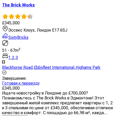
The Brick Works
£
345,000
Эссекс Клоуз, Лондон E17 6SJ
SixtyBricks
2
51
-
67
m
1
,
2
,
3
Blackhorse Road
,
Ebbsfleet International
,
Highams Park
Завершение
:
Готовая к переезду
£
345,000
Ищете новостройку в Лондоне до £700,000?
Познакомьтесь с The Brick Works в Эдмонтоне! Этот
завершенный жилой комплекс предлагает квартиры с 1, 2
и 3 спальнями по цене от £345,000, обеспечивая отличное
качество и комфорт. С площадью до 66,98 м², кажда...