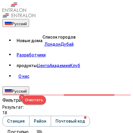
Русский
Список городов
Новые дома
Лондон
Дубай
Разработчики
продукты
Центр
Академия
Клуб
О нас
Русский
1
Фильтры
Очистить
Результат
:
18
Станция
Район
Почтовый код
Доступно