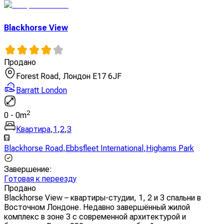
Blackhorse View
Продано
Forest Road, Лондон E17 6JF
Barratt London
2
0
-
0
m
Квартира
,
1
,
2
,
3
Blackhorse Road
,
Ebbsfleet International
,
Highams Park
Завершение
:
Готовая к переезду
Продано
Blackhorse View – квартиры-студии, 1, 2 и 3 спальни в
Восточном Лондоне. Недавно завершённый жилой
комплекс в зоне 3 с современной архитектурой и