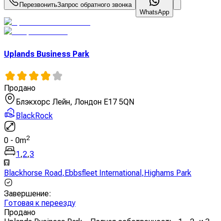
Перезвонить
Запрос обратного звонка
WhatsApp
Uplands Business Park
Продано
Блэкхорс Лейн, Лондон E17 5QN
BlackRock
2
0
-
0
m
1
,
2
,
3
Blackhorse Road
,
Ebbsfleet International
,
Highams Park
Завершение
:
Готовая к переезду
Продано