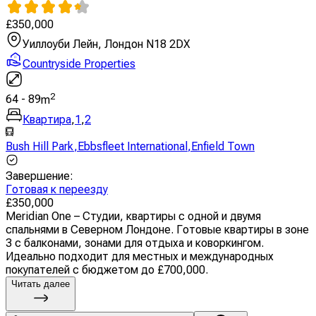
£
350,000
Уиллоуби Лейн, Лондон N18 2DX
Countryside Properties
2
64
-
89
m
Квартира
,
1
,
2
Bush Hill Park
,
Ebbsfleet International
,
Enfield Town
Завершение
:
Готовая к переезду
£
350,000
Meridian One – Студии, квартиры с одной и двумя
спальнями в Северном Лондоне. Готовые квартиры в зоне
3 с балконами, зонами для отдыха и коворкингом.
Идеально подходит для местных и международных
покупателей с бюджетом до £700,000.
Читать далее