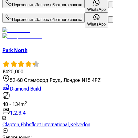
Перезвонить
Запрос обратного звонка
WhatsApp
Перезвонить
Запрос обратного звонка
WhatsApp
Park North
£
420,000
52-68 Стэмфорд Роуд, Лондон N15 4PZ
Diamond Build
2
48
-
134
m
1
,
2
,
3
,
4
Clapton
,
Ebbsfleet International
,
Kelvedon
Завершение
: