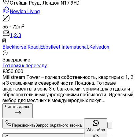
Стейшн Роуд, Лондон N17 9FD
Newlon Living
2
56
-
72
m
1
,
2
,
3
Blackhorse Road
,
Ebbsfleet International
,
Kelvedon
Завершение
:
Готовая к переезду
£
350,000
Millstream Tower – полная собственность, квартиры с 1, 2
и 3 спальнями в северной части Лондона. Готовые
апартаменты в зоне 3 с балконами, зонами для отдыха и
образовательными учреждениями поблизости. Идеальный
выбор для местных и международных покуп...
Читать далее
Перезвонить
Запрос обратного звонка
WhatsApp