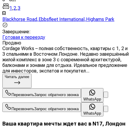
1
,
2
,
3
Blackhorse Road
,
Ebbsfleet International
,
Highams Park
Завершение
:
Готовая к переезду
Продано
Cordage Works – полная собственность, квартиры с 1, 2 и
3 спальнями в Восточном Лондоне. Недавно завершённый
жилой комплекс в зоне 3 с современной архитектурой,
балконами и зонами для отдыха. Идеальное предложение
для инвесторов, экспатов и покупател...
Читать далее
Перезвонить
Запрос обратного звонка
WhatsApp
Перезвонить
Запрос обратного звонка
WhatsApp
Ваша квартира мечты ждет вас в N17, Лондон