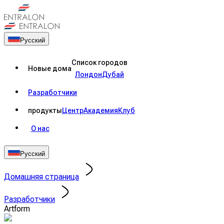
Русский
Список городов
Новые дома
Лондон
Дубай
Разработчики
продукты
Центр
Академия
Клуб
О нас
Русский
Домашняя страница
Разработчики
Artform