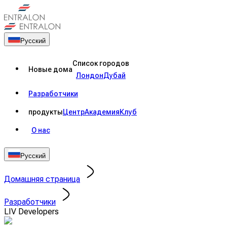
Русский
Список городов
Новые дома
Лондон
Дубай
Разработчики
продукты
Центр
Академия
Клуб
О нас
Русский
Домашняя страница
Разработчики
LIV Developers