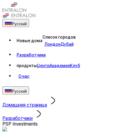
Русский
Список городов
Новые дома
Лондон
Дубай
Разработчики
продукты
Центр
Академия
Клуб
О нас
Русский
Домашняя страница
Разработчики
PSP Investments