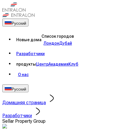
Русский
Список городов
Новые дома
Лондон
Дубай
Разработчики
продукты
Центр
Академия
Клуб
О нас
Русский
Домашняя страница
Разработчики
Sellar Property Group