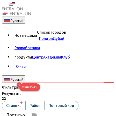
Русский
Список городов
Новые дома
Лондон
Дубай
Разработчики
продукты
Центр
Академия
Клуб
О нас
Русский
1
Фильтры
Очистить
Результат
:
22
Станция
Район
Почтовый код
Доступно