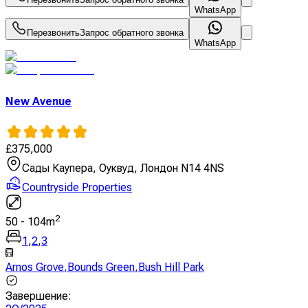
WhatsApp
Перезвонить
Запрос обратного звонка
WhatsApp
New Avenue
£
375,000
Сады Каупера, Оуквуд, Лондон N14 4NS
Countryside Properties
2
50
-
104
m
1
,
2
,
3
Arnos Grove
,
Bounds Green
,
Bush Hill Park
Завершение
: