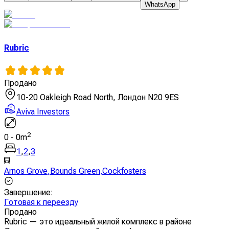
WhatsApp
Rubric
Продано
10-20 Oakleigh Road North, Лондон N20 9ES
Aviva Investors
2
0
-
0
m
1
,
2
,
3
Arnos Grove
,
Bounds Green
,
Cockfosters
Завершение
:
Готовая к переезду
Продано
Rubric — это идеальный жилой комплекс в районе