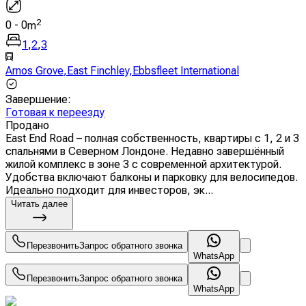
2
0
-
0
m
1
,
2
,
3
Arnos Grove
,
East Finchley
,
Ebbsfleet International
Завершение
:
Готовая к переезду
Продано
East End Road – полная собственность, квартиры с 1, 2 и 3
спальнями в Северном Лондоне. Недавно завершённый
жилой комплекс в зоне 3 с современной архитектурой.
Удобства включают балконы и парковку для велосипедов.
Идеально подходит для инвесторов, эк...
Читать далее
Перезвонить
Запрос обратного звонка
WhatsApp
Перезвонить
Запрос обратного звонка
WhatsApp