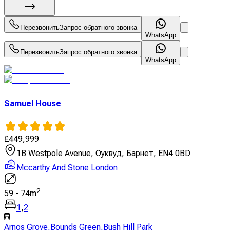
Перезвонить
Запрос обратного звонка
WhatsApp
Перезвонить
Запрос обратного звонка
WhatsApp
Samuel House
£
449,999
1B Westpole Avenue, Оуквуд, Барнет, EN4 0BD
Mccarthy And Stone London
2
59
-
74
m
1
,
2
Arnos Grove
,
Bounds Green
,
Bush Hill Park