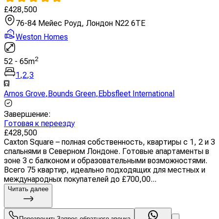
£
428,500
76-84 Мейес Роуд, Лондон N22 6TE
Weston Homes
2
52
-
65
m
1
,
2
,
3
Arnos Grove
,
Bounds Green
,
Ebbsfleet International
Завершение
:
Готовая к переезду
£
428,500
Caxton Square – полная собственность, квартиры с 1, 2 и 3
спальнями в Северном Лондоне. Готовые апартаменты в
зоне 3 с балконом и образовательными возможностями.
Всего 75 квартир, идеально подходящих для местных и
международных покупателей до £700,00...
Читать далее
Перезвонить
Запрос обратного звонка