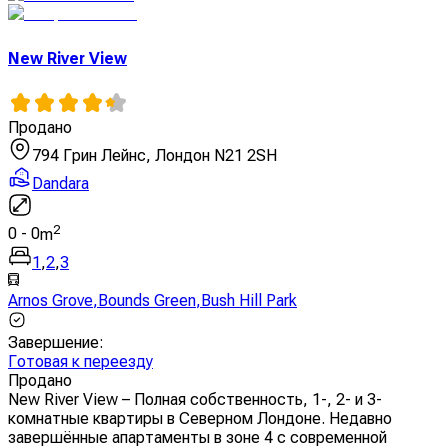
New River View
Продано
794 Грин Лейнс, Лондон N21 2SH
Dandara
2
0
-
0
m
1
,
2
,
3
Arnos Grove
,
Bounds Green
,
Bush Hill Park
Завершение
:
Готовая к переезду
Продано
New River View – Полная собственность, 1-, 2- и 3-
комнатные квартиры в Северном Лондоне. Недавно
завершённые апартаменты в зоне 4 с современной