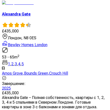
Alexandra Gate
£
435,000
Лондон, N8 0ES
Bewley Homes London
2
53
-
65
m
1
,
2
,
3
,
4
,
5
Arnos Grove
,
Bounds Green
,
Crouch Hill
Завершение
:
2025
£
435,000
Alexandra Gate – Полная собственность, квартиры с 1, 2,
3, 4 и 5 спальнями в Северном Лондоне. Готовые
квартиры в зоне 3 с балконами и зонами для отдыха.