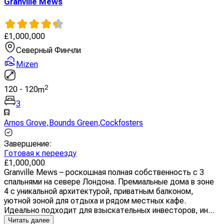
Granville Mews
£
1,000,000
Северный Финчли
Mizen
2
120
-
120
m
3
Arnos Grove
,
Bounds Green
,
Cockfosters
Завершение
:
Готовая к переезду
£
1,000,000
Granville Mews – роскошная полная собственность с 3
спальнями на севере Лондона. Премиальные дома в зоне
4 с уникальной архитектурой, приватным балконом,
уютной зоной для отдыха и рядом местных кафе.
Идеально подходит для взыскательных инвесторов, ин...
Читать далее