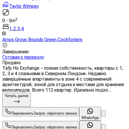
Taylor Wimpey
2
0
-
0
m
1
,
2
,
3
,
4
Arnos Grove
,
Bounds Green
,
Cockfosters
Завершение
:
Готовая к переезду
Продано
Tally Ho Exchange – полная собственность, квартиры с 1,
2, 3 и 4 спальнями в Северном Лондоне. Недавно
завершённые апартаменты в зоне 4 с современной
архитектурой, зоной для отдыха и местами для хранения
велосипедов. Всего 112 квартир. Идеально подхо...
Читать далее
Перезвонить
Запрос обратного звонка
WhatsApp
Перезвонить
Запрос обратного звонка