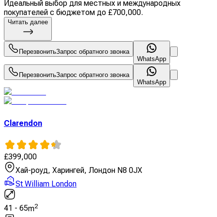
Идеальный выбор для местных и международных
покупателей с бюджетом до £700,000.
Читать далее
Перезвонить
Запрос обратного звонка
WhatsApp
Перезвонить
Запрос обратного звонка
WhatsApp
Clarendon
£
399,000
Хай-роуд, Харингей, Лондон N8 0JX
St William London
2
41
-
65
m