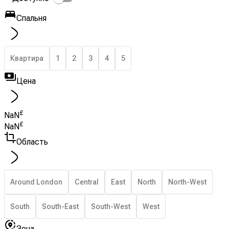
Спальня
Квартира
1
2
3
4
5
Цена
£
NaN
£
NaN
Область
Around London
Central
East
North
North-West
South
South-East
South-West
West
Зона