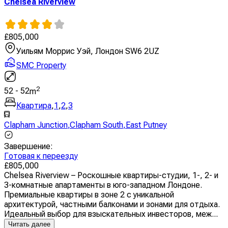
Chelsea Riverview
£
805,000
Уильям Моррис Уэй, Лондон SW6 2UZ
SMC Property
2
52
-
52
m
Квартира
,
1
,
2
,
3
Clapham Junction
,
Clapham South
,
East Putney
Завершение
:
Готовая к переезду
£
805,000
Chelsea Riverview – Роскошные квартиры-студии, 1-, 2- и
3-комнатные апартаменты в юго-западном Лондоне.
Премиальные квартиры в зоне 2 с уникальной
архитектурой, частными балконами и зонами для отдыха.
Идеальный выбор для взыскательных инвесторов, меж...
Читать далее