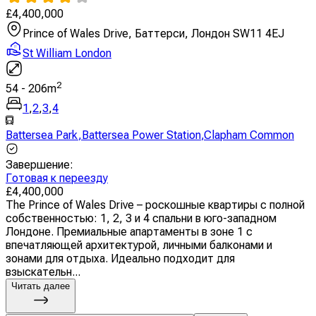
£
4,400,000
Prince of Wales Drive, Баттерси, Лондон SW11 4EJ
St William London
2
54
-
206
m
1
,
2
,
3
,
4
Battersea Park
,
Battersea Power Station
,
Clapham Common
Завершение
:
Готовая к переезду
£
4,400,000
The Prince of Wales Drive – роскошные квартиры с полной
собственностью: 1, 2, 3 и 4 спальни в юго-западном
Лондоне. Премиальные апартаменты в зоне 1 с
впечатляющей архитектурой, личными балконами и
зонами для отдыха. Идеально подходит для
взыскательн...
Читать далее