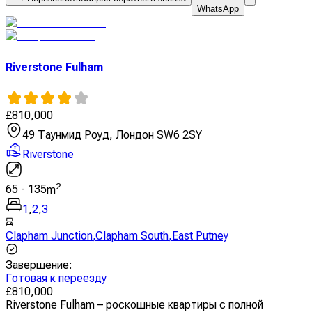
WhatsApp
Riverstone Fulham
£
810,000
49 Таунмид Роуд, Лондон SW6 2SY
Riverstone
2
65
-
135
m
1
,
2
,
3
Clapham Junction
,
Clapham South
,
East Putney
Завершение
:
Готовая к переезду
£
810,000
Riverstone Fulham – роскошные квартиры с полной