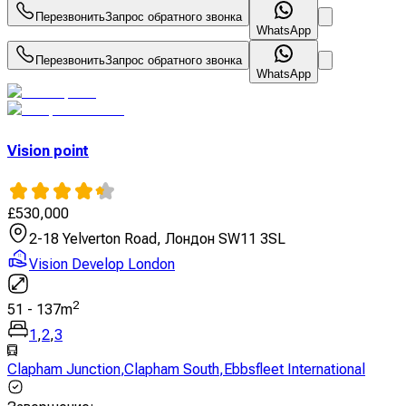
Перезвонить
Запрос обратного звонка
WhatsApp
Перезвонить
Запрос обратного звонка
WhatsApp
Vision point
£
530,000
2-18 Yelverton Road, Лондон SW11 3SL
Vision Develop London
2
51
-
137
m
1
,
2
,
3
Clapham Junction
,
Clapham South
,
Ebbsfleet International