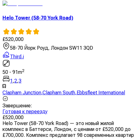
Helo Tower (58-70 York Road)
£
520,000
58-70 Йорк Роуд, Лондон SW11 3QD
Third.i
2
50
-
91
m
1
,
2
,
3
Clapham Junction
,
Clapham South
,
Ebbsfleet International
Завершение
:
Готовая к переезду
£
520,000
Helo Tower (58-70 York Road) — это новый жилой
комплекс в Баттерси, Лондон, с ценами от £520,000 до
£700,000. Комплекс предлагает 98 современных квартир