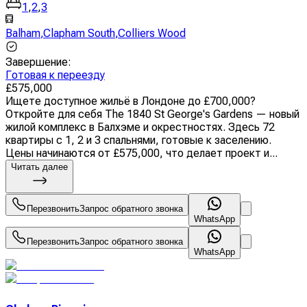
1
,
2
,
3
Balham
,
Clapham South
,
Colliers Wood
Завершение
:
Готовая к переезду
£
575,000
Ищете доступное жильё в Лондоне до £700,000?
Откройте для себя The 1840 St George's Gardens — новый
жилой комплекс в Балхэме и окрестностях. Здесь 72
квартиры с 1, 2 и 3 спальнями, готовые к заселению.
Цены начинаются от £575,000, что делает проект и...
Читать далее
Перезвонить
Запрос обратного звонка
WhatsApp
Перезвонить
Запрос обратного звонка
WhatsApp