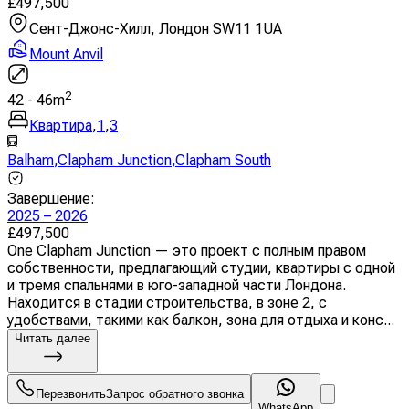
£
497,500
Сент-Джонс-Хилл, Лондон SW11 1UA
Mount Anvil
2
42
-
46
m
Квартира
,
1
,
3
Balham
,
Clapham Junction
,
Clapham South
Завершение
:
2025 – 2026
£
497,500
One Clapham Junction — это проект с полным правом
собственности, предлагающий студии, квартиры с одной
и тремя спальнями в юго-западной части Лондона.
Находится в стадии строительства, в зоне 2, с
удобствами, такими как балкон, зона для отдыха и конс...
Читать далее
Перезвонить
Запрос обратного звонка
WhatsApp