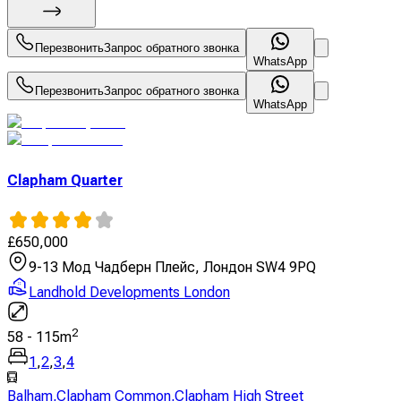
Перезвонить
Запрос обратного звонка
WhatsApp
Перезвонить
Запрос обратного звонка
WhatsApp
Clapham Quarter
£
650,000
9-13 Мод Чадберн Плейс, Лондон SW4 9PQ
Landhold Developments London
2
58
-
115
m
1
,
2
,
3
,
4
Balham
,
Clapham Common
,
Clapham High Street