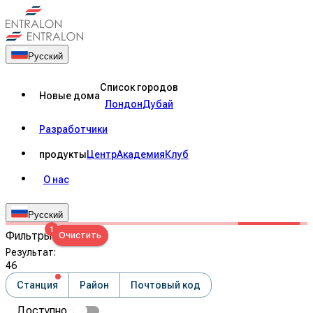
Русский
Список городов
Новые дома
Лондон
Дубай
Разработчики
продукты
Центр
Академия
Клуб
О нас
Русский
1
Фильтры
Очистить
Результат
:
46
Станция
Район
Почтовый код
Доступно