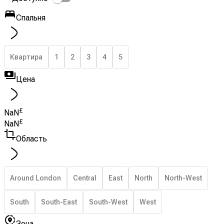
Спальня
Квартира
1
2
3
4
5
Цена
£
NaN
£
NaN
Область
Around London
Central
East
North
North-West
South
South-East
South-West
West
Зона