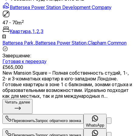
Battersea Power Station Development Company
2
47
-
70
m
Квартира
,
1
,
2
,
3
Battersea Park
,
Battersea Power Station
,
Clapham Common
Завершение
:
Готовая к переезду
£
565,000
New Mansion Square – Полная собственность студий, 1-,
2- и 3-комнатных квартир в юго-западном Лондоне.
Готовые квартиры в зоне 1 с балконами, зонами отдыха и
образовательными возможностями. Идеально подходит
как для местных, так и для международных п...
Читать далее
Перезвонить
Запрос обратного звонка
WhatsApp
Перезвонить
Запрос обратного звонка