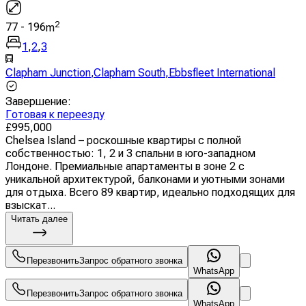
2
77
-
196
m
1
,
2
,
3
Clapham Junction
,
Clapham South
,
Ebbsfleet International
Завершение
:
Готовая к переезду
£
995,000
Chelsea Island – роскошные квартиры с полной
собственностью: 1, 2 и 3 спальни в юго-западном
Лондоне. Премиальные апартаменты в зоне 2 с
уникальной архитектурой, балконами и уютными зонами
для отдыха. Всего 89 квартир, идеально подходящих для
взыскат...
Читать далее
Перезвонить
Запрос обратного звонка
WhatsApp
Перезвонить
Запрос обратного звонка
WhatsApp