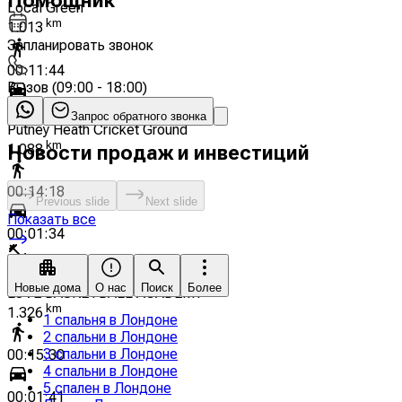
Помощник
Local Green
km
1.013
Запланировать звонок
00:11:44
Вызов
(
09:00 - 18:00
)
00:01:17
Запрос обратного звонка
Putney Heath Cricket Ground
km
1.088
Новости продаж и инвестиций
00:14:18
Previous slide
Next slide
Показать все
00:01:34
Спортзал
Новые дома
О нас
Поиск
Более
LOVE BASKETBALL ACADEMY
km
1.326
1 спальня в Лондоне
2 спальни в Лондоне
3 спальни в Лондоне
00:15:30
4 спальни в Лондоне
5 спален в Лондоне
00:01:41