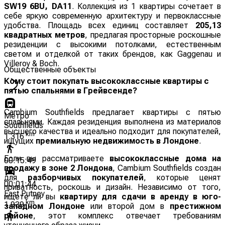
SW19 6BU, DA11
. Коллекция из 1 квартиры сочетает в
себе яркую современную архитектуру и первоклассные
удобства. Площадь всех единиц составляет
205,13
квадратных метров
, предлагая просторные роскошные
резиденции с высокими потолками, естественным
светом и отделкой от таких брендов, как Gaggenau и
Villeroy & Boch.
Общественные объекты
Кому стоит покупать высококлассные квартиры с
пятью спальнями в Грейвсенде?
Cambium Southfields предлагает квартиры с пятью
Метро
спальнями. Каждая резиденция выполнена из материалов
Southfields
высшего качества и идеально подходит для покупателей,
km
1.316
ищущих
премиальную недвижимость в Лондоне
.
Если вы рассматриваете
высококлассные дома на
00:15:49
продажу в зоне 2 Лондона
, Cambium Southfields создан
для
разборчивых покупателей
, которые ценят
00:01:44
приватность, роскошь и дизайн. Независимо от того,
East Putney
ищете ли вы
квартиру для сдачи в аренду в юго-
km
1.939
западном Лондоне
или второй дом в
престижном
районе
, этот комплекс отвечает требованиям