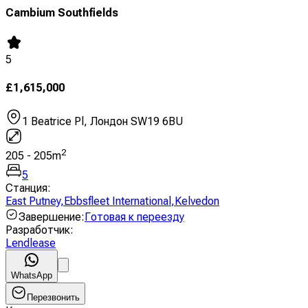
Cambium Southfields
5
£
1,615,000
1 Beatrice Pl, Лондон SW19 6BU
2
205
-
205
m
5
Станция
:
East Putney
,
Ebbsfleet International
,
Kelvedon
Завершение
:
Готовая к переезду
Разработчик
:
Lendlease
WhatsApp
Перезвонить