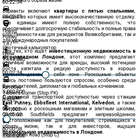
утонченного образа жизни.
00:22:34
Варианты включают
квартиры с пятью спальнями
,
00:02:28
каждая из которых имеет высококачественную отделку.
Все единицы имеют полную собственность, что
обеспечивает долгосрочную стабильность и полные права
Поезд
собственности как для резидентов Великобритании, так и
Putney
для международных покупателей.
km
1.87
Ипотечный калькулятор
Для тех, кто ищет
инвестиционную недвижимость в
Цена
юго-западном Лондоне
, этот комплекс предлагает
00:23:32
1,615,000
отличные возможности для аренды, высокий потенциал
£
роста капитала и редкую доступность в хорошо
00:02:34
зарекомендовавшей себя зоне. Роскошные объекты
здесь постоянно пользуются спросом, особенно среди
0
руководителей, дипломатов и глобальных кочевников.
Автобус
5,000,000
Tibbet's Corner (Stop PK)
С отличной транспортной доступностью через станции
Депозит
km
0.449
East Putney, Ebbsfleet International, Kelvedon
, а также
£
близостью к роскошным магазинам и элитным школам,
161,500
00:05:52
Cambium Southfields предлагает непревзойденное
местоположение как для покупателей, стремящихся к
образу жизни, так и для инвесторов, ищущих
00:00:38
0
премиальную недвижимость в Лондоне
.
Replingham Road (Stop C)
5,000,000