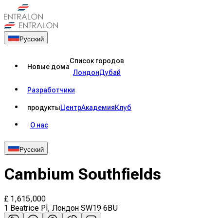
Русский
Список городов
Новые дома
Лондон
Дубай
Разработчики
продукты
Центр
Академия
Клуб
О нас
Русский
Cambium Southfields
£
1,615,000
1 Beatrice Pl, Лондон SW19 6BU