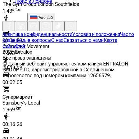
Люкс в Лондоне
The Gym Group London Southfields
km
1.435
Русский
00:17:14
политика конфиденциальности
Условия и положения
Часто
задаваемые вопросы
О нас
Связаться с нами
Карта
00:01:53
сайта
Блог
Concept 3 Movement
2026
Entralon
km
1.593
Все права защищены
©
Данный веб-сайт управляется компанией ENTRALON
00:19:03
GROUP LTD, зарегистрированной в Соединенном
Королевстве под номером компании 12656579.
00:02:05
Супермаркет
Sainsbury's Local
km
1.369
00:16:26
00:01:48