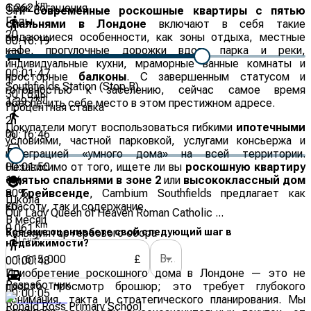
km
1.362
Срок погашения
Эти
современные роскошные квартиры с пятью
Годы
спальнями в Лондоне
включают в себя такие
20
выдающиеся особенности, как зоны отдыха, местные
00:16:19
кафе, прогулочные дорожки вдоль парка и реки,
индивидуальные кухни, мраморные ванные комнаты и
00:01:47
просторные
балконы
. С завершенным статусом и
1
Southfields Station (Stop B)
готовностью к заселению, сейчас самое время
30
Годы
km
1.397
обеспечить себе место в этом престижном адресе.
Процентная ставка
2
Покупатели могут воспользоваться гибкими
ипотечными
%
00:16:46
условиями, частной парковкой, услугами консьержа и
интеграцией «умного дома» на всей территории.
00:01:50
Независимо от того, ищете ли вы
роскошную квартиру
с пятью спальнями в зоне 2
1
%
или
высококлассный дом
в Грейвсенде
30
%
, Cambium Southfields предлагает как
Школа
красоту, так и содержание.
£
0
Our Lady Queen of Heaven Roman Catholic ...
В месяц
km
0.061
Все еще оцениваете свой следующий шаг в
Калькулятор гербового сбора
Цена
*
недвижимости?
Выберите вариант
£
00:00:48
Приобретение роскошного дома в Лондоне — это не
Разработчик
просто просмотр брошюр; это требует глубокого
00:00:05
понимания, такта и стратегического планирования. Мы
Ronald Ross Primary School