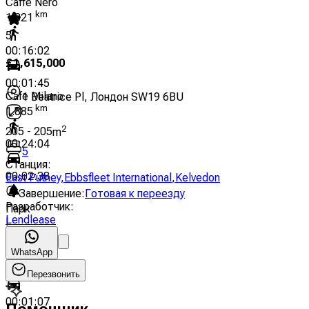
Caffè Nero
km
1.321
5
00:16:02
£
1,615,000
00:01:45
Cafe Milano
1 Beatrice Pl, Лондон SW19 6BU
km
1.885
2
205
-
205
m
00:24:04
5
Станция
:
00:02:38
East Putney
,
Ebbsfleet International
,
Kelvedon
Завершение
:
Готовая к переезду
Разработчик
:
Парк
Lendlease
I
km
0.844
WhatsApp
00:10:18
Перезвонить
00:01:07