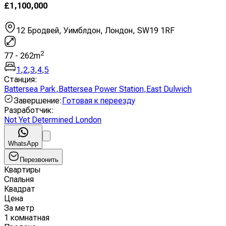
£
1,100,000
12 Бродвей, Уимблдон, Лондон, SW19 1RF
2
77
-
262
m
1
,
2
,
3
,
4
,
5
Станция
:
Battersea Park
,
Battersea Power Station
,
East Dulwich
Завершение
:
Готовая к переезду
Разработчик
:
Not Yet Determined London
WhatsApp
Перезвонить
Квартиры
Спальня
Квадрат
Цена
За метр
1 комнатная