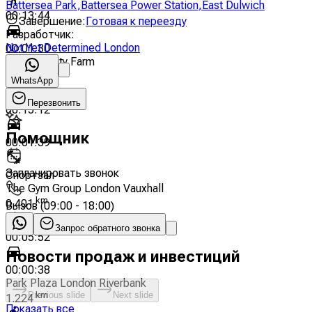
Battersea Park
,
Battersea Power Station
,
East Dulwich
00:13:44
Завершение
:
Готовая к переезду
Разработчик
:
Not Yet Determined London
00:01:30
Vauxhall City Farm
km
1.03
WhatsApp
Перезвонить
00:15:12
Помощник
00:01:39
Запланировать звонок
Спортзал
The Gym Group London Vauxhall
km
0.401
Вызов
(
09:00 - 18:00
)
Запрос обратного звонка
00:05:52
Новости продаж и инвестиций
00:00:38
Park Plaza London Riverbank
Previous slide
km
Next slide
1.224
Показать все