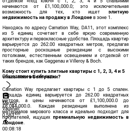
отделкой «под ключ» с 1, 2, 3, 4 и 5 спальнями
начинаются от £1,100,000.0; это исключительная
возможность для тех, кто ищет
элитную
недвижимость на продажу в Лондоне
в зоне 1.
Находясь по адресу Carnation Way, DA11, этот комплекс
из 5 единиц сочетает в себе яркую современную
архитектуру и первоклассные удобства. Площадь квартир
варьируется до 262.00 квадратных метров, предлагая
просторные роскошные резиденции с высокими
потолками, естественным освещением и отделкой от
таких брендов, как Gaggenau и Villeroy & Boch.
Кому стоит купить элитные квартиры с 1, 2, 3, 4 и 5
Общественные объекты
спальнями в Белгравии?
Carnation Way предлагает квартиры с 1 до 5 спален.
Площадь единиц варьируется до 262.00 квадратных
метров, а цены начинаются от £1,100,000.0 до
Метро
£8,044,000.0. Каждая резиденция выполнена из
Vauxhall
материалов мирового класса и идеально подходит для
km
0.583
покупателей, ищущих
премиальную недвижимость в
Лондоне
.
00:08:18