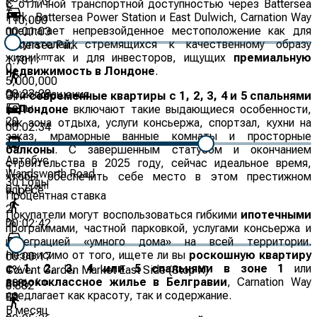
С отличной транспортной доступностью через Battersea
£
Park, Battersea Power Station и East Dulwich, Carnation Way
110,000
предлагает непревзойденное местоположение как для
00:01:03
покупателей, стремящихся к качественному образу
Battersea Park
жизни, так и для инвесторов, ищущих
премиальную
km
1.701
0
недвижимость в Лондоне
.
5,000,000
00:23:28
Срок погашения
Эти
современные квартиры с 1, 2, 3, 4 и 5 спальнями
Годы
в Лондоне
включают такие выдающиеся особенности,
20
как зона отдыха, услуги консьержа, спортзал, кухни на
00:02:34
заказ, мраморные ванные комнаты и просторные
балконы
. С завершенным статусом и окончанием
Автобус
строительства в 2025 году, сейчас идеальное время,
1
Wandsworth Road
чтобы обеспечить себе место в этом престижном
30
Годы
km
0.171
адресе.
Процентная ставка
2
Покупатели могут воспользоваться гибкими
ипотечными
%
00:02:42
программами, частной парковкой, услугами консьержа и
интеграцией «умного дома» на всей территории.
Независимо от того, ищете ли вы
роскошную квартиру
00:00:17
с 1, 2, 3, 4 или 5 спальнями в зоне 1
или
Covent Garden Market East Side (Stop X)
1
%
высококлассное жилье в Белгравии
, Carnation Way
km
30
%
0.382
предлагает как красоту, так и содержание.
£
0
В месяц