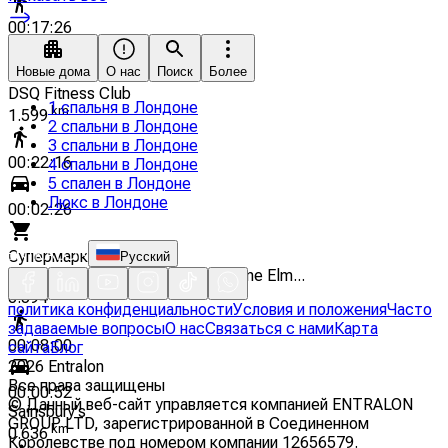
00:17:26
Новые дома
О нас
Поиск
Более
00:01:54
DSQ Fitness Club
1 спальня в Лондоне
km
1.599
2 спальни в Лондоне
3 спальни в Лондоне
00:22:16
4 спальни в Лондоне
5 спален в Лондоне
Люкс в Лондоне
00:02:26
Супермаркет
Русский
Waitrose & Partners Battersea - Nine Elm...
km
0.594
политика конфиденциальности
Условия и положения
Часто
задаваемые вопросы
О нас
Связаться с нами
Карта
00:08:00
сайта
Блог
2026
Entralon
Все права защищены
00:00:52
©
Данный веб-сайт управляется компанией ENTRALON
Sainsbury's
GROUP LTD, зарегистрированной в Соединенном
km
0.636
Королевстве под номером компании 12656579.