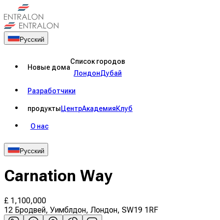
Русский
Список городов
Новые дома
Лондон
Дубай
Разработчики
продукты
Центр
Академия
Клуб
О нас
Русский
Carnation Way
£
1,100,000
12 Бродвей, Уимблдон, Лондон, SW19 1RF