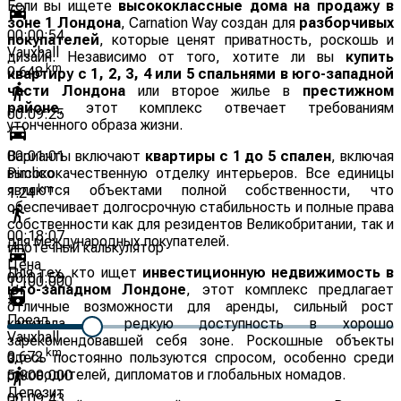
Если вы ищете
высококлассные дома на продажу в
зоне 1 Лондона
, Carnation Way создан для
разборчивых
00:00:54
покупателей
, которые ценят приватность, роскошь и
Vauxhall
дизайн. Независимо от того, хотите ли вы
купить
km
0.648
квартиру с 1, 2, 3, 4 или 5 спальнями в юго-западной
части Лондона
или второе жилье в
престижном
районе
, этот комплекс отвечает требованиям
00:09:25
утонченного образа жизни.
Варианты включают
квартиры с 1 до 5 спален
, включая
00:01:01
высококачественную отделку интерьеров. Все единицы
Pimlico
являются объектами полной собственности, что
km
1.24
обеспечивает долгосрочную стабильность и полные права
собственности как для резидентов Великобритании, так и
00:18:07
для международных покупателей.
Ипотечный калькулятор
Цена
Для тех, кто ищет
инвестиционную недвижимость в
00:01:59
1,100,000
юго-западном Лондоне
, этот комплекс предлагает
£
отличные возможности для аренды, сильный рост
Поезд
капитала и редкую доступность в хорошо
Vauxhall
зарекомендовавшей себя зоне. Роскошные объекты
km
0.672
здесь постоянно пользуются спросом, особенно среди
0
руководителей, дипломатов и глобальных номадов.
5,000,000
Депозит
00:09:43