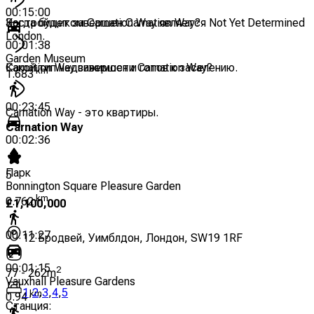
00:15:00
Застройщиком Carnation Way является Not Yet Determined
Когда будет завершен Carnation Way?
London.
00:01:38
Garden Museum
Carnation Way завершен и готов к заселению.
Какой тип недвижимости Carnation Way?
km
1.683
00:23:45
Carnation Way - это квартиры.
Carnation Way
00:02:36
Парк
5
Bonnington Square Pleasure Garden
km
0.762
£
1,100,000
00:11:27
12 Бродвей, Уимблдон, Лондон, SW19 1RF
00:01:15
2
77
-
262
m
Vauxhall Pleasure Gardens
1
,
2
,
3
,
4
,
5
km
0.94
Станция
: