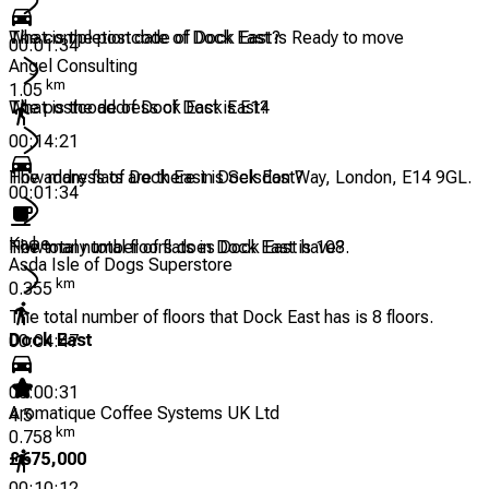
The completion date of Dock East is Ready to move
What is the postcode of Dock East?
00:01:34
Angel Consulting
km
1.05
The postcode of Dock East is E14
What is the address of Dock East?
00:14:21
The address of Dock East is Selsdon Way, London, E14 9GL.
How many flats are there in Dock East?
00:01:34
Кафе
The total number of flats in Dock East is 108.
How many total floors does Dock East have?
Asda Isle of Dogs Superstore
km
0.355
The total number of floors that Dock East has is 8 floors.
Dock East
00:04:47
00:00:31
Aromatique Coffee Systems UK Ltd
4.5
km
0.758
£
675,000
00:10:12