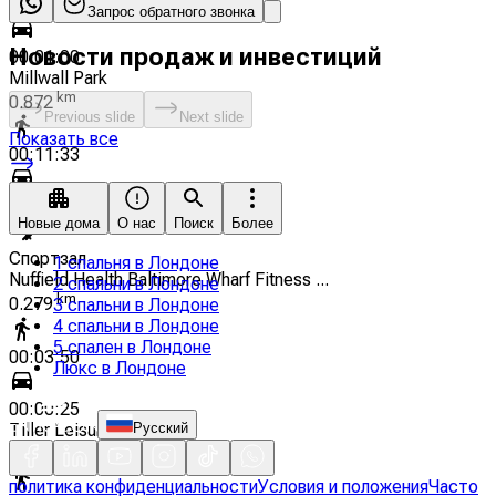
00:09:08
Запрос обратного звонка
Новости продаж и инвестиций
00:01:00
Millwall Park
km
0.872
Previous slide
Next slide
Показать все
00:11:33
00:01:15
Новые дома
О нас
Поиск
Более
Спортзал
1 спальня в Лондоне
Nuffield Health Baltimore Wharf Fitness ...
2 спальни в Лондоне
km
0.279
3 спальни в Лондоне
4 спальни в Лондоне
5 спален в Лондоне
00:03:50
Люкс в Лондоне
00:00:25
Tiller Leisure Centre
Русский
km
0.561
политика конфиденциальности
Условия и положения
Часто