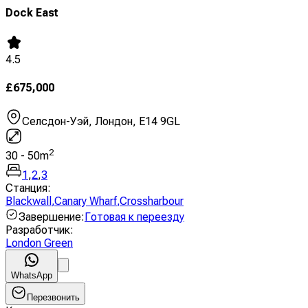
Dock East
4.5
£
675,000
Селсдон-Уэй, Лондон, E14 9GL
2
30
-
50
m
1
,
2
,
3
Станция
:
Blackwall
,
Canary Wharf
,
Crossharbour
Завершение
:
Готовая к переезду
Разработчик
:
London Green
WhatsApp
Перезвонить