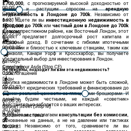
£
£700,000
, с прогнозируемой высокой доходностью от
00:00:47
аренды и растущим спросом на
арендную
Canary Wharf
недвижимость в Лондоне до 700k
. Независимо от
km
1.621
того, ищете ли вы
инвестиционную недвижимость в
0
Лондоне до 700k
или
частный дом в Лондоне до 700k
5,000,000
в таком престижном районе, как Восточный Лондон, этот
Депозит
00:22:05
проект предлагает долгосрочный рост капитала и
£
надежный доход. В сочетании с гибкими ипотечными
67,500
00:02:25
условиями и близостью к ключевым станциям, таким как
Блэкволл, Канари Уорф и Кроссхарбор, вы получаете
убедительный выбор для инвестирования в Лондон.
Автобус
0
Crossharbour Asda (Stop CE)
5,000,000
Не уверены, подходит ли вам эта недвижимость?
km
0.232
Срок погашения
Годы
Покупка недвижимости в Лондоне может быть сложной,
20
00:03:03
начиная от юридических требований и финансирования до
оценки реальной ценности за глянцевыми брошюрами. И
давайте будем честными, не каждый «советник»
00:00:20
1
действительно заботится о ваших интересах.
Stewart Street (Stop M)
30
Годы
km
0.706
В Entralon мы предлагаем
консультации без комиссии
,
Процентная ставка
основанные на данных, а не на давлении или тактиках
2
продаж. Независимо от того, сравниваете ли вы
%
00:09:21