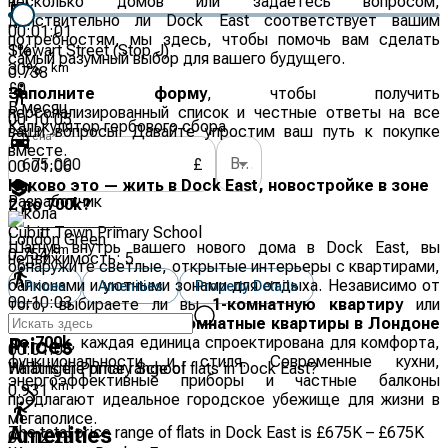
несколько домов или задаетесь вопросом,
действительно ли Dock East соответствует вашим
00:01:01
потребностям, мы здесь, чтобы помочь вам сделать
Stewart Street (Stop J)
1
%
самый разумный выбор для вашего будущего.
km
30
%
0.738
£
0
Заполните форму
, чтобы получить
В месяц
персонализированный список и честные ответы на все
00:10:05
Калькулятор гербового сбора
ваши вопросы. Давайте упростим ваш путь к покупке
Цена
*
вместе.
Выберите вариант
£
00:01:06
Каково это — жить в Dock East, новостройке в зоне
Разработчик
2 до 700k?
Школа
Cubitt Town Primary School
London Green
Шагнув внутрь вашего нового дома в Dock East, вы
km
0.754
недвижимость:
5
обнаружите светлые, открытые интерьеры с квартирами,
балконами и уютными зонами для отдыха. Независимо от
Prices
Amenities
Property Details
00:10:03
того, выбираете ли вы
1-комнатную квартиру
или
компактные
1-, 2- и 3-комнатные квартиры в Лондоне
до 700k
, каждая единица спроектирована для комфорта,
Prices
00:01:06
функциональности и стиля. Современные кухни,
Harbinger Primary School
What is the price range of flats in Dock East?
энергоэффективные приборы и частные балконы
km
0.931
предлагают идеальное городское убежище для жизни в
мегаполисе.
The total price range of flats in Dock East is £675K – £675K
Amenities
00:12:23