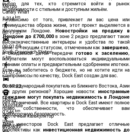
выбор для тех, кто стремится войти в рынок
Метро
недвижимости с стильным и доступным жильём.
Canary Wharf
km
1.314
Независимо от того, привлекает ли вас цена или
преимущества образа жизни, этот проект выделяется в
Восточном Лондоне.
Новостройки на продажу в
00:17:57
Лондоне до £700,000
в зоне 2 редко предлагают такие
высококачественные интерьеры и удобства по такой
00:01:58
цене. С текущим статусом, отмеченным как
завершено
,
North Greenwich Station
и ожидаемой датой передачи
готово к заселению
,
km
5
покупатели могут воспользоваться индивидуальными
планами оплаты и предварительным одобрением ипотеки.
Если вы заботитесь о бюджете, но не хотите идти на
01:07:29
компромиссы по качеству, Dock East создан для вас.
Вы международный покупатель из Ближнего Востока, Азии
00:07:23
или других регионов? Хорошие новости:
иностранные
граждане могут покупать недвижимость в Лондоне
Поезд
без ограничений. Все квартиры в Dock East имеют полное
Mudchute
право собственности, что обеспечивает вам
km
0.546
долгосрочную безопасность.
Ипотечный калькулятор
Цена
Для инвесторов Dock East предлагает отличные
00:07:15
675,000
перспективы как
инвестиционная недвижимость до