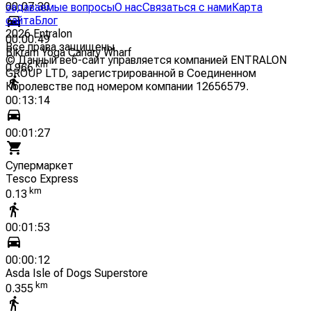
00:07:30
задаваемые вопросы
О нас
Связаться с нами
Карта
сайта
Блог
2026
Entralon
00:00:49
Все права защищены
Bikram Yoga Canary Wharf
©
Данный веб-сайт управляется компанией ENTRALON
km
0.966
GROUP LTD, зарегистрированной в Соединенном
Королевстве под номером компании 12656579.
00:13:14
00:01:27
Супермаркет
Tesco Express
km
0.13
00:01:53
00:00:12
Asda Isle of Dogs Superstore
km
0.355