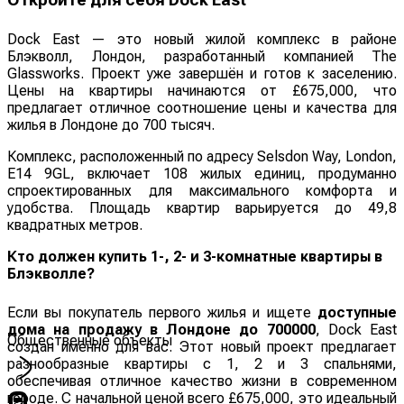
Dock East — это новый жилой комплекс в районе
Блэкволл, Лондон, разработанный компанией The
Glassworks. Проект уже завершён и готов к заселению.
Цены на квартиры начинаются от £675,000, что
предлагает отличное соотношение цены и качества для
жилья в Лондоне до 700 тысяч.
Комплекс, расположенный по адресу Selsdon Way, London,
E14 9GL, включает 108 жилых единиц, продуманно
спроектированных для максимального комфорта и
удобства. Площадь квартир варьируется до 49,8
квадратных метров.
Кто должен купить 1-, 2- и 3-комнатные квартиры в
Блэкволле?
Если вы покупатель первого жилья и ищете
доступные
дома на продажу в Лондоне до 700000
, Dock East
Общественные объекты
создан именно для вас. Этот новый проект предлагает
разнообразные квартиры с 1, 2 и 3 спальнями,
обеспечивая отличное качество жизни в современном
городе. С начальной ценой всего £675,000, это идеальный