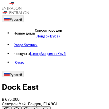
Русский
Список городов
Новые дома
Лондон
Дубай
Разработчики
продукты
Центр
Академия
Клуб
О нас
Русский
Dock East
£
675,000
Селсдон-Уэй, Лондон, E14 9GL