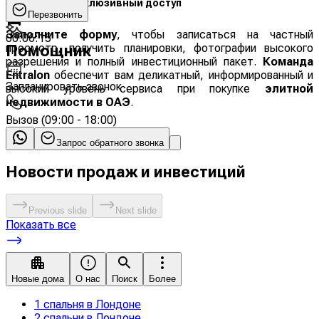
Запросите эксклюзивный доступ
00:57:02
Перезвонить
Заполните форму
, чтобы записаться на частный
00:06:15
просмотр, получить планировки, фотографии высокого
Помощник
разрешения и полный инвестиционный пакет.
Команда
Entralon
обеспечит вам деликатный, информированный и
Запланировать звонок
высокий уровень сервиса при покупке
элитной
недвижимости в ОАЭ
.
Вызов
(
09:00 - 18:00
)
Запрос обратного звонка
Новости продаж и инвестиций
Previous slide
Next slide
Показать все
Новые дома
О нас
Поиск
Более
1 спальня в Лондоне
2 спальни в Лондоне