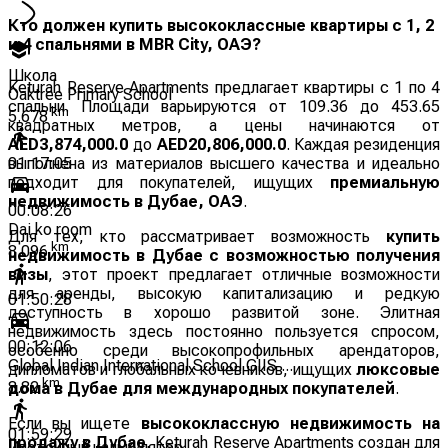
Кто должен купить высококлассные квартиры с 1, 2
и 4 спальнями в MBR City, ОАЭ?
Школа
Keturah Reserve Apartments предлагает квартиры с 1 по 4
Oaktree Primary School
спальни. Площади варьируются от 109.36 до 453.65
km
5.678
квадратных метров, а цены начинаются от
AED3,874,000.0
до
AED20,806,000.0
. Каждая резиденция
выполнена из материалов высшего качества и идеально
01:17:05
подходит для покупателей, ищущих
премиальную
недвижимость в Дубае, ОАЭ
.
00:08:26
Dai ko room
Для тех, кто рассматривает возможность
купить
km
8.096
недвижимость в Дубае с возможностью получения
визы
, этот проект предлагает отличные возможности
для аренды, высокую капитализацию и редкую
01:50:28
доступность в хорошо развитой зоне. Элитная
недвижимость здесь постоянно пользуется спросом,
00:12:06
особенно среди высокопрофильных арендаторов,
Global Indian International School GIIS ...
дипломатов и глобальных кочевников, ищущих
люксовые
km
8.82
дома в Дубае для международных покупателей
.
Если вы ищете
высококлассную недвижимость на
01:59:29
продажу в Дубае
, Keturah Reserve Apartments создан для
Ипотечный калькулятор