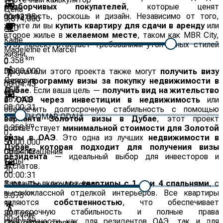
разборчивых покупателей
, которые ценят
Цена
приватность, роскошь и дизайн. Независимо от того,
00:13:05
3,874,000
хотите ли вы
купить квартиру для сдачи в аренду
или
AED
второе жилье в
желаемом месте
, таком как MBR City,
Кафе
этот проект отвечает требованиям утонченных стилей
Madeleine et Marcel
жизни.
km
0.358
0
5,000,000
Покупатели этого проекта также могут
получить визу
Депозит
через
программу визы за покупку недвижимости в
00:04:43
AED
Дубае
. Если ваша цель —
получить вид на жительство
387,400
в ОАЭ через инвестиции в недвижимость
или
00:00:31
обеспечить долгосрочную стабильность с помощью
KNAFEH OMAR ODALI
варианта Золотой визы в Дубае
, этот проект
km
0.358
соответствует
минимальной стоимости для Золотой
0
визы в ОАЭ
. Это одна из лучших
недвижимости в
5,000,000
Дубае, которая подходит для получения визы
00:04:43
Срок погашения
резидента
— идеальный выбор для инвесторов и
Годы
экспатов.
20
00:00:31
Варианты включают
квартиры с 1, 2 и 4 спальнями
, с
TJM - The Juice Merchant
высококлассной отделкой интерьеров. Все квартиры
km
3.075
являются
собственностью
, что обеспечивает
1
долгосрочную стабильность и полные права
30
Годы
00:41:45
собственности как для резидентов ОАЭ, так и для
Процентная ставка