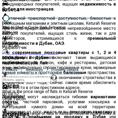
международных покупателей, ищущих
недвижимость в
2
Дубае для иностранцев
.
%
00:04:34
С отличной транспортной доступностью, близостью к
Парк
роскошным магазинам и элитным школам, Keturah Reserve
Nad Al Sheba Cycle Park Entrance
1
%
Apartments представляет собой непревзойденное место
km
30
%
как для покупателей, ищущих стиль жизни, так и для
3.005
AED
0
инвесторов, стремящихся к
премиальной
В месяц
недвижимости в Дубае, ОАЭ
.
00:40:46
Разработчик
Эти
современные люксовые квартиры с 1, 2 и 4
спальнями в Дубае
MAG Lifestyle Development
включают такие выдающиеся
00:04:28
особенности, как балкон, кафе и рестораны, детская
недвижимость:
16
Nad Al Sheba Cycle Park
зона, индивидуально спроектированные кухни, мраморные
km
3.282
Prices
Amenities
Property Details
ванные комнаты и просторные
балконные
пространства.
С завершенным статусом и окончанием строительства в
00:44:28
4 квартале 2027 года, сейчас самое время обеспечить
Prices
себе место в этом престижном адресе.
What is the price range of flats in Keturah Reserve
00:04:52
Apartments?
Покупатели могут наслаждаться гибкими
вариантами
Sinjar Falcon
оплаты
, частной парковкой, услугами консьержа и
km
3.596
интеграцией «умного дома» на всей территории.
Независимо от того, ищете ли вы
люксовую квартиру с
The total price range of flats in Keturah Reserve Apartments is
Amenities
1, 2 и 4 спальнями на продажу в Дубае
или
00:48:54