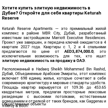
Хотите купить элитную недвижимость в
Дубае? Откройте для себя квартиры Keturah
Reserve
Keturah Reserve Apartments — это премиальный жилой
комплекс в районе MBR City, Дубай, разработанный
известным застройщиком Marriott Executive Residences.
Проект уже завершен, и передача ключей ожидается в 4
квартале 2027 года. Квартиры с 1, 2 и 4 спальнями
предлагаются по цене от
AED3,874,000.0
; это
исключительная возможность для тех, кто ищет
элитную недвижимость на продажу в ОАЭ
.
Расположенный в Hadaeq Sheikh Mohammed Bin Rashid,
Дубай, Объединенные Арабские Эмираты, этот комплекс
включает 698 единиц жилья, которые сочетают в себе
современную архитектуру и мировые стандарты удобств.
Площадь квартир варьируется от 109.36 до 453.65
квадратных метров, предлагая просторные люксовые
резиденции с высокими потолками, естественным
освещением и отделкой от таких брендов, как Gaggenau и
Общественные объекты
Villeroy & Boch.