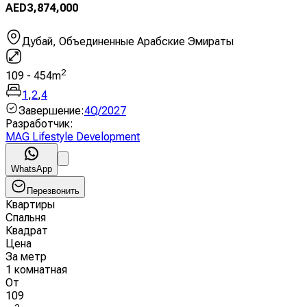
AED
3,874,000
Дубай, Объединенные Арабские Эмираты
2
109
-
454
m
1
,
2
,
4
Завершение
:
4Q/2027
Разработчик
:
MAG Lifestyle Development
WhatsApp
Перезвонить
Квартиры
Спальня
Квадрат
Цена
За метр
1 комнатная
От
109