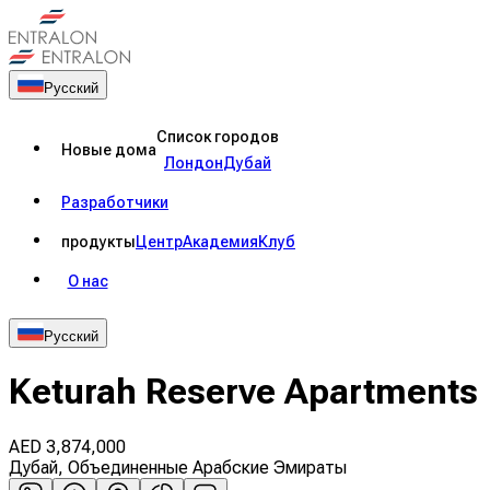
Русский
Список городов
Новые дома
Лондон
Дубай
Разработчики
продукты
Центр
Академия
Клуб
О нас
Русский
Keturah Reserve Apartments
AED
3,874,000
Дубай, Объединенные Арабские Эмираты