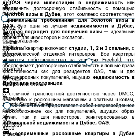
в ОАЭ через инвестиции в недвижимость
или
AED
обеспечить долгосрочную стабильность с помощью
83,000
00:19:49
Золотой визы в Дубае
, этот комплекс соответствует
минимальным требованиям для Золотой визы в
ОАЭ
. Это одна из лучших
недвижимости в Дубае,
00:02:10
0
которая подходит для получения визы
— идеальный
5,000,000
вариант для инвесторов и экспатов.
Срок погашения
Школа
Годы
Варианты квартир включают
студии, 1, 2 и 3 спальни
, с
Al mizhar 1
20
высококлассной отделкой интерьеров. Все квартиры
km
2.051
являются собственностью на условиях Freehold, что
обеспечивает долгосрочную стабильность и полные права
00:30:00
собственности как для резидентов ОАЭ, так и для
1
международных покупателей, ищущих
недвижимость в
30
Годы
Дубае для иностранцев
.
00:03:17
Процентная ставка
2
С отличной транспортной доступностью через DMCC,
%
Больница
близостью к роскошным магазинам и элитным школам,
Armada Surgical Center
Me Do Re 2 Tower представляет собой непревзойденное
km
1.088
местоположение как для покупателей, ищущих образ
1
%
жизни, так и для инвесторов, заинтересованных в
30
%
премиальной недвижимости в Дубае, ОАЭ
.
00:15:09
AED
0
Эти
современные роскошные квартиры в Дубае
В месяц