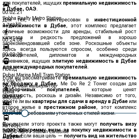
для покупателей, ищущих
премиальную недвижимость
в Дубае, ОАЭ
.
00:02:21
Sobha Realty Metro Station
Для тех, кто заинтересован в
инвестиционной
km
1.743
недвижимости в Дубае
, этот комплекс предлагает
отличные возможности для аренды, стабильный рост
капитала и редкость предложений в хорошо
00:24:08
зарекомендовавшей себя зоне. Роскошные объекты
здесь всегда пользуются спросом, особенно среди
00:02:38
руководителей, дипломатов и международных
кочевников, ищущих
элитную недвижимость в Дубае
для международных покупателей
.
Поезд
Dubai Marina Mall Tram Station
Если вы рассматриваете
премиальную недвижимость
km
2.596
на продажу в Дубае
, Me Do Re 2 Tower создан для
Ипотечный калькулятор
разборчивых покупателей
, которые ценят
Цена
приватность, роскошь и дизайн. Независимо от того,
00:37:46
830,000
ищете ли вы
квартиры для сдачи в аренду в Дубае
или
AED
второе жилье в
престижном районе
, этот комплекс
00:04:08
отвечает требованиям утонченных стилей жизни.
Покупатели этого проекта также могут
получить визу
0
Автобус
через
программу визы за покупку недвижимости в
5,000,000
DMCC Metro Station Landside
Дубае
. Если ваша цель —
получить вид на жительство
Депозит
km
1.441