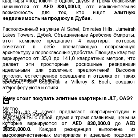
квартиры «под ключ» с одной, двумя и тремя спальнями
начинаются от
AED 830,000.0
; это исключительная
возможность для тех, кто ищет
элитную
недвижимость на продажу в Дубае
.
Расположенный на улице Al Sahel, Emirates Hills, Jumeirah
Lakes Towers, Дубай, Объединенные Арабские Эмираты,
этот комплекс предлагает 4 квартиры, которые
сочетают в себе впечатляющую современную
архитектуру и первоклассные удобства. Площадь квартир
варьируется от 35,0 до 141,0 квадратных метров, что
делает эти просторные роскошные резиденции
идеальными для различных предпочтений. Высокие
потолки, естественное освещение и отделка от таких
Общественные объекты
брендов, как Gaggenau и Villeroy & Boch, создают
атмосферу уюта и стиля.
Кому стоит покупать элитные квартиры в JLT, ОАЭ?
Метро
Me Do Re 2 Tower предлагает квартиры-студии и
DMCC Metro Station
апартаменты с одной, двумя и тремя спальнями, цены на
km
1.512
которые варьируются от
AED 830,000.0
до
AED
2,850,000.0
. Каждая резиденция выполнена из
высококачественных материалов и идеально подходит
00:21:33