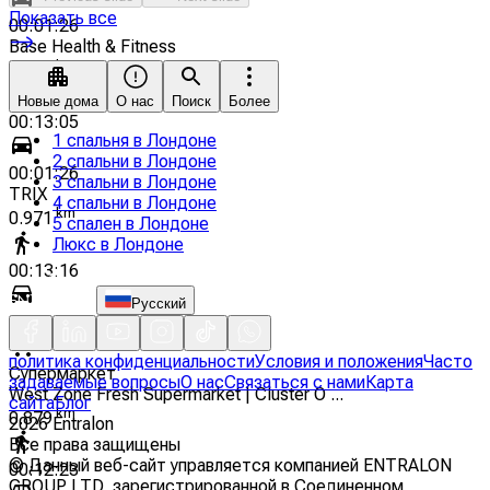
Показать все
00:01:26
Base Health & Fitness
km
0.961
Новые дома
О нас
Поиск
Более
00:13:05
1 спальня в Лондоне
2 спальни в Лондоне
00:01:26
3 спальни в Лондоне
TRIX
4 спальни в Лондоне
km
0.971
5 спален в Лондоне
Люкс в Лондоне
00:13:16
Русский
00:01:27
политика конфиденциальности
Условия и положения
Часто
Супермаркет
задаваемые вопросы
О нас
Связаться с нами
Карта
West Zone Fresh Supermarket | Cluster O ...
сайта
Блог
km
0.879
2026
Entralon
Все права защищены
©
Данный веб-сайт управляется компанией ENTRALON
00:12:23
GROUP LTD, зарегистрированной в Соединенном