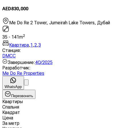
AED
830,000
Me Do Re 2 Tower, Jumeirah Lake Towers, Дубай
2
35
-
141
m
Квартира
,
1
,
2
,
3
Станция
:
DMCC
Завершение
:
4Q/2025
Разработчик
:
Me Do Re Properties
WhatsApp
Перезвонить
Квартиры
Спальня
Квадрат
Цена
За метр