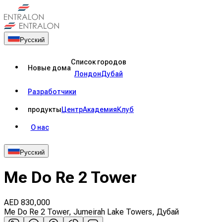
Русский
Список городов
Новые дома
Лондон
Дубай
Разработчики
продукты
Центр
Академия
Клуб
О нас
Русский
Me Do Re 2 Tower
AED
830,000
Me Do Re 2 Tower, Jumeirah Lake Towers, Дубай