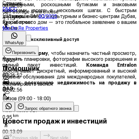
Станция
:
набережными, роскошными бутиками и знаковыми
00:00:53
DMCC
курортами, всего в нескольких шагах. С быстрым
Self Storage & warehouse
Завершение
:
4Q/2025
доступом к DMCC и культурным и бизнес-центрам Дубая,
km
1.115
Разработчик
:
это не просто дом — это глобальное заявление о вашем
Me Do Re Properties
успехе.
00:15:31
Запросите эксклюзивный доступ
WhatsApp
00:01:42
Перезвонить
Заполните форму
, чтобы назначить частный просмотр,
uus
получить планировки, фотографии высокого разрешения и
km
1.958
полный пакет инвестиций.
Команда Entralon
Помощник
обеспечивает дискретный, информированный и высокий
00:26:52
уровень обслуживания для международных покупателей,
ищущих
роскошную недвижимость на продажу в
Запланировать звонок
ОАЭ
.
00:02:56
Вызов
(
09:00 - 18:00
)
Спортзал
Запрос обратного звонка
Real Pilates JLT
km
0.95
Новости продаж и инвестиций
00:13:09
Previous slide
Next slide