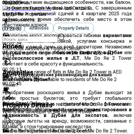
предлагают такие выдающиеся особенности, как балкон,
00:01:39
Разработчик
детская площадка и зоны для отдыха. С завершенным
Allo Doctors French Medical And Dental S...
статусом и ожидаемой сдачей в 4 квартале 2025 года
km
Me Do Re Properties
1.699
сейчас самое время обеспечить себе место в этом
недвижимость:
2
престижном адресе.
Prices
Amenities
Property Details
00:23:33
Покупатели могут воспользоваться гибкими
вариантами
оплаты
, частной парковкой, услугами консьержа и
00:02:34
Prices
системой «умный дом» на всей территории. Независимо
Cool Look Aesthetic & Fitness Center
от того, ищете ли вы
люксовую квартиру в Дубае
или
What is the price range of flats in Me Do Re 2 Tower?
km
1.814
высококлассное жилье в JLT
, Me Do Re 2 Tower
сочетает в себе красоту и функциональность.
00:25:11
The total price range of flats in Me Do Re 2 Tower is AED
Amenities
Ищете стратегические рекомендации для ваших
830K – AED 2.9M
What facilities are available to residents of Me Do Re 2
инвестиций в Дубае?
00:02:45
Tower?
Приобретение роскошного жилья в Дубае выходит за
Кафе
рамки простых буклетов; это требует глобального
Baker Street Cafe
понимания, такта и стратегического финансового
The facilities available to residents of Me Do Re 2 Tower are
Property Details
km
планирования. Мы понимаем нюансы
инвестирования в
1.213
Balcony, Chill out Place and Concierge Service.
Who is the developer of Me Do Re 2 Tower?
недвижимость в Дубае для экспатов
, включая
налоговые льготы на аренду, возможности, связанные с
00:16:58
визами, и структурирование наследства.
Me Do Re Properties is the developer of Me Do Re 2 Tower.
What is the address of Me Do Re 2 Tower?