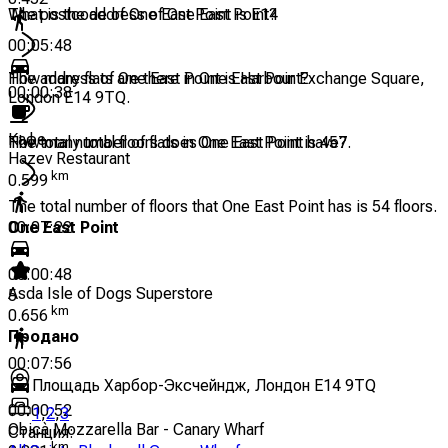
The postcode of One East Point is E14
What is the address of One East Point?
00:05:48
The address of One East Point is Harbour Exchange Square,
How many flats are there in One East Point?
00:00:38
London E14 9TQ.
Кафе
The total number of flats in One East Point is 457.
How many total floors does One East Point have?
Hazev Restaurant
km
0.599
The total number of floors that One East Point has is 54 floors.
One East Point
00:07:22
00:00:48
Asda Isle of Dogs Superstore
5
km
0.656
Продано
00:07:56
Площадь Харбор-Эксчейндж, Лондон E14 9TQ
00:00:52
1
,
2
,
3
Obicà Mozzarella Bar - Canary Wharf
Станция
:
km