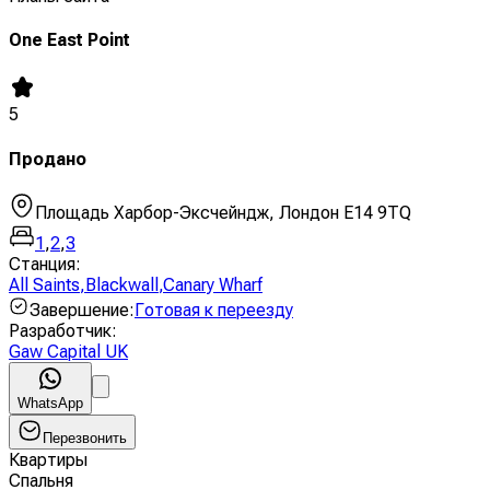
One East Point
5
Продано
Площадь Харбор-Эксчейндж, Лондон E14 9TQ
1
,
2
,
3
Станция
:
All Saints
,
Blackwall
,
Canary Wharf
Завершение
:
Готовая к переезду
Разработчик
:
Gaw Capital UK
WhatsApp
Перезвонить
Квартиры
Спальня