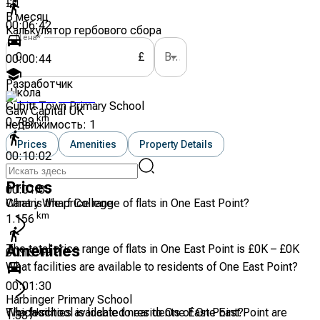
£
0
В месяц
00:06:42
Калькулятор гербового сбора
Цена
*
Выберите вариант
£
00:00:44
Разработчик
Школа
Cubitt Town Primary School
Gaw Capital UK
km
0.789
недвижимость:
1
Prices
Amenities
Property Details
00:10:02
Prices
00:01:05
Canary Wharf College
What is the price range of flats in One East Point?
km
1.156
The total price range of flats in One East Point is £0K – £0K
Amenities
00:13:49
What facilities are available to residents of One East Point?
00:01:30
Harbinger Primary School
The facilities available to residents of One East Point are
Which school is located near to One East Point?
km
1.337