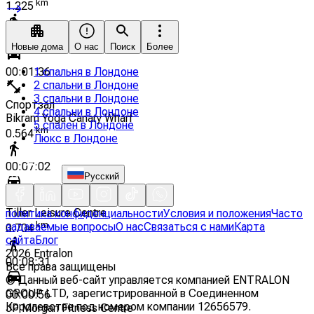
km
1.225
00:14:39
Новые дома
О нас
Поиск
Более
00:01:36
1 спальня в Лондоне
2 спальни в Лондоне
3 спальни в Лондоне
Спортзал
4 спальни в Лондоне
Bikram Yoga Canary Wharf
5 спален в Лондоне
km
0.564
Люкс в Лондоне
00:07:02
Русский
00:00:46
Tiller Leisure Centre
политика конфиденциальности
Условия и положения
Часто
km
задаваемые вопросы
О нас
Связаться с нами
Карта
0.704
сайта
Блог
2026
Entralon
00:08:31
Все права защищены
©
Данный веб-сайт управляется компанией ENTRALON
GROUP LTD, зарегистрированной в Соединенном
00:00:56
Королевстве под номером компании 12656579.
JP Morgan Fitness Centre