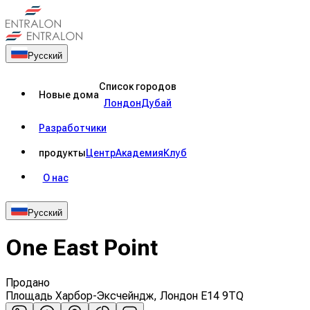
Русский
Список городов
Новые дома
Лондон
Дубай
Разработчики
продукты
Центр
Академия
Клуб
О нас
Русский
One East Point
Продано
Площадь Харбор-Эксчейндж, Лондон E14 9TQ