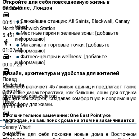
Откройте для себя повседневную жизнь в
Блэкволле, Лондон
00:12:45
Ближайшие станции: All Saints, Blackwall, Canary
00:01:23
Wharf
North Greenwich Station
Местные парки и зеленые зоны: [добавьте
km
5.451
информацию]
Магазины и торговые точки: [добавьте
01:07:48
информацию]
Фитнес-центры и wellness: [добавьте
информацию]
00:07:25
Дизайн, архитектура и удобства для жителей
Поезд
Mudchute
Комплекс включает 457 жилых единиц и предлагает такие
km
0.897
ключевые характеристики, как балконы, зоны для отдыха
Ипотечный калькулятор
и услуги консьержа, создавая комфортную и современную
Цена
атмосферу для жизни.
00:10:48
0
£
Заключительное замечание: One East Point уже
распродан, но ваш поиск дома на этом не заканчивается.
00:01:11
Canary Wharf
km
1.413
Откройте для себя похожие новые дома в Восточном
0